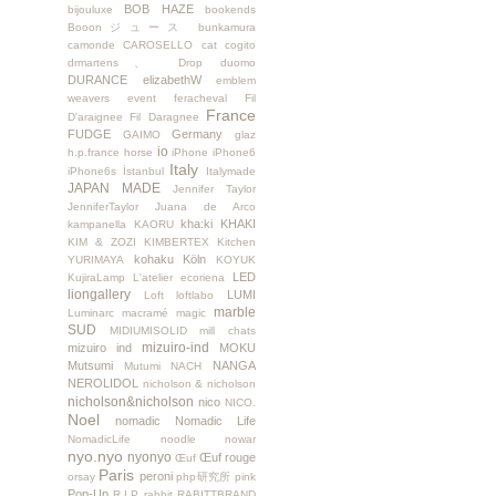
BOB HAZE
bijouluxe
bookends
Booonジュース
bunkamura
camonde
CAROSELLO
cat
cogito
drmartens、
Drop
duomo
DURANCE
elizabethW
emblem
weavers
event
feracheval
Fil
France
D'araignee
Fil Daragnee
FUDGE
Germany
GAIMO
glaz
io
h.p.france
horse
iPhone
iPhone6
Italy
iPhone6s
İstanbul
Italymade
JAPAN MADE
Jennifer Taylor
JenniferTaylor
Juana de Arco
kha:ki
KHAKI
kampanella
KAORU
KIM & ZOZI
KIMBERTEX
Kitchen
kohaku
Köln
YURIMAYA
KOYUK
LED
KujiraLamp
L'atelier ecoriena
liongallery
LUMI
Loft
loftlabo
marble
Luminarc
macramé
magic
SUD
MIDIUMISOLID
mill chats
mizuiro-ind
mizuiro ind
MOKU
Mutsumi
NANGA
Mutumi
NACH
NEROLIDOL
nicholson & nicholson
nicholson&nicholson
nico
NICO.
Noel
nomadic
Nomadic Life
NomadicLife
noodle
nowar
nyo.nyo
nyonyo
Œuf rouge
Œuf
Paris
peroni
orsay
php研究所
pink
Pop-Up
R.I.P
rabbit
RABITTBRAND