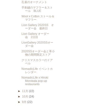
孔雀のオーナメント
手刺繍のマフラー＆スト
ール BLUE
Wool x Cotton ストール＆
マフラー
Lion Gallery 2020SS オ
ーダー会 最終日
Lion Gallery オーダー
会 2日目
LionGallery 2020SSオー
ダー会
2020SSオーダー会と革小
物の期間限定ストア
クリスマスカラーのドア
ベル
NomadicLife イベントカ
レンダー
NomadicLife x Hiroki
Morokata pop-up
restaurants
►
11月
(22)
►
10月
(24)
►
9月
(22)