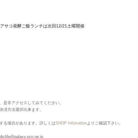
アサコ発酵ご飯ランチは次回12/21土曜開催
❣️
、是非アクセスしてみてください。
決済方法選択出来ます。
する場合があります。詳しくは
SHOP Infomation
よりご確認下さい。
clife@galaxy.ocn.ne.jp