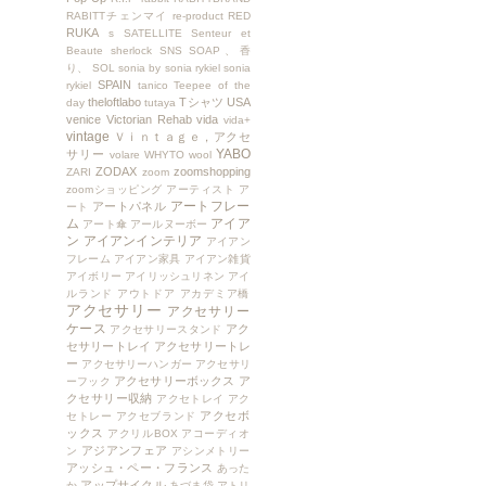
RABITTチェンマイ
re-product
RED
RUKA
s
SATELLITE
Senteur et
Beaute
sherlock
SNS
SOAP、香
り、
SOL
sonia by sonia rykiel
sonia
SPAIN
rykiel
tanico
Teepee of the
theloftlabo
Tシャツ
USA
day
tutaya
venice
Victorian Rehab
vida
vida+
vintage
Ｖｉｎｔａｇｅ，アクセ
YABO
サリー
volare
WHYTO
wool
ZODAX
zoomshopping
ZARI
zoom
zoomショッピング
アーティスト
ア
アートフレー
アートパネル
ート
ム
アイア
アート傘
アールヌーボー
ン
アイアンインテリア
アイアン
フレーム
アイアン家具
アイアン雑貨
アイボリー
アイリッシュリネン
アイ
ルランド
アウトドア
アカデミア橋
アクセサリー
アクセサリー
ケース
アク
アクセサリースタンド
セサリートレイ
アクセサリートレ
ー
アクセサリーハンガー
アクセサリ
アクセサリーボックス
ア
ーフック
クセサリー収納
アクセトレイ
アク
アクセボ
セトレー
アクセブランド
ックス
アクリルBOX
アコーディオ
アジアンフェア
ン
アシンメトリー
アッシュ・ペー・フランス
あった
アップサイクル
か
あづま袋
アトリ