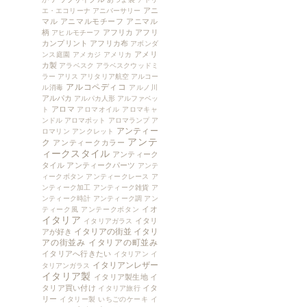
アニ
エ・エコリーナ
アニバーサリー
マル
アニマルモチーフ
アニマル
柄
アフリカ
アフリ
アヒルモチーフ
カンプリント
アフリカ布
アボンダ
アメリ
ンス庭園
アメカジ
アメリカ
カ製
アラベスク
アラベスクウッドミ
ラー
アリス
アリタリア航空
アルコー
アルコペディコ
ル消毒
アルノ川
アルパカ
アルパカ人形
アルファベッ
アロマ
ト
アロマオイル
アロマキャ
ンドル
アロマポット
アロマランプ
ア
アンティー
ロマリン
アンクレット
アンテ
ク
アンティークカラー
ィークスタイル
アンティーク
タイル
アンティークパーツ
アンテ
ィークボタン
アンティークレース
ア
ンティーク加工
アンティーク雑貨
ア
ンティーク時計
アンティーク調
アン
イオ
ティーク風
アンテークボタン
イタリア
イタリ
イタリアガラス
イタリアの街並
イタリ
アが好き
アの街並み
イタリアの町並み
イタリアへ行きたい
イタリアン
イ
イタリアンレザー
タリアンガラス
イタリア製
イタリア製生地
イ
タリア買い付け
イタ
イタリア旅行
リー
イタリー製
いちごのケーキ
イ