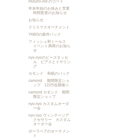
mizuiro-ind のコート
年末年始のお休みと営業
時間変更のお知らせ
お知らせ
クリスマスオーナメント
YABOの新作バック
フィッシュ和ミールス
イベント満席のお知ら
せ
nyo.nyoのビーズタッセ
ル ピアスとイヤリン
グ
カモンド 和紙のバック
camond 期間限定ショ
ップ 12/25迄開催☆
camond カモンド 期間
限定ショップ
nyo.nyo カスタムオーダ
ー会
nyo.nyo ヴィンテージア
クセサリー カスタム
オーダー会
ポーラベアのオーナメン
ト