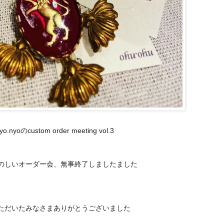
yo.nyoのcustom order meeting vol.3
のしいオーダー会、
無事終了しましたました
❣️
ただいたみなさま
ありがとうございました
😊