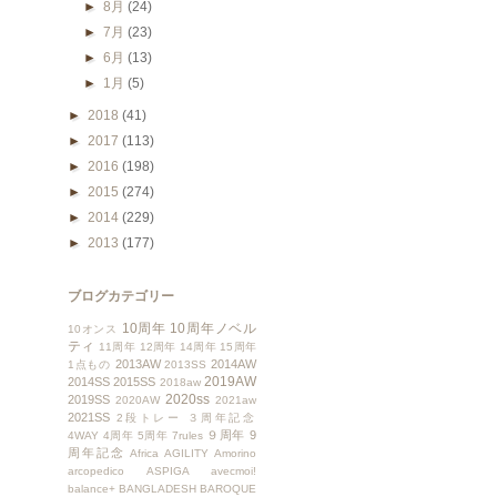
►
8月
(24)
►
7月
(23)
►
6月
(13)
►
1月
(5)
►
2018
(41)
►
2017
(113)
►
2016
(198)
►
2015
(274)
►
2014
(229)
►
2013
(177)
ブログカテゴリー
10周年
10周年ノベル
10オンス
ティ
11周年
12周年
14周年
15周年
2013AW
2014AW
1点もの
2013SS
2019AW
2014SS
2015SS
2018aw
2020ss
2019SS
2020AW
2021aw
2021SS
2段トレー
３周年記念
９周年
9
4WAY
4周年
5周年
7rules
周年記念
Africa
AGILITY
Amorino
arcopedico
ASPIGA
avecmoi!
balance+
BANGLADESH
BAROQUE