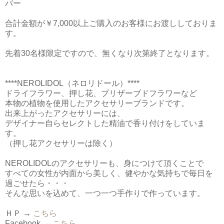
バー
合計金額が￥7,000以上ご購入のお客様にお渡ししておりま
す。
先着30名様限定ですので、無くなり次第終了となります。
****NEROLIDOL（ネロリドール）****
ドライフラワー、押し花、プリザーブドフラワーなど
本物の植物を使用したアクセサリーブランドです。
出来上がったアクセサリーには、
デザイナー自らセレクトした精油で香り付けをしていま
す。
（押し花アクセサリーは除く）
NEROLIDOLのアクセサリーも、身につけて頂くことで
すべての女性が内面から美しく、健やかな気持ちで毎日を
過ごせたら・・・
そんな思いを込めて、一つ一つ手作りで作っています。
ＨＰ →
こちら
Facebook →
こちら