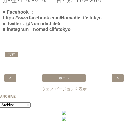
月〜土 / 11:00〜21:00 日・祝 / 11:00〜20:00
■ Facebook ：
https://www.facebook.com/NomadicLife.tokyo
■ Twitter：@NomadicLife5
■ Instagram：nomadiclifetokyo
共有
‹
›
ホーム
ウェブ バージョンを表示
ARCHIVE