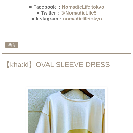
■ Facebook ：
NomadicLife.tokyo
■ Twitter：
@NomadicLife5
■ Instagram：
nomadiclifetokyo
共有
【kha:ki】OVAL SLEEVE DRESS