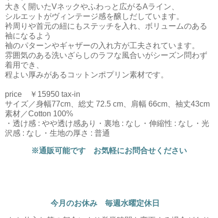
大きく開いたVネックやふわっと広がるAライン、
シルエットがヴィンテージ感を醸しだしています。
衿周りや首元の紐にもステッチを入れ、ボリュームのある
袖になるよう
袖のパターンやギャザーの入れ方が工夫されています。
雰囲気のある洗いざらしのラフな風合いがシーズン問わず
着用でき、
程よい厚みがあるコットンポプリン素材です。
price ￥15950 tax-in
サイズ／身幅77cm、総丈 72.5 cm、肩幅 66cm、袖丈43cm
素材／Cotton 100%
・透け感 : やや透け感あり・裏地 : なし・伸縮性 : なし・光
沢感 : なし・生地の厚さ : 普通
※通販可能です お気軽にお問合せください
今月のお休み 毎週水曜定休日