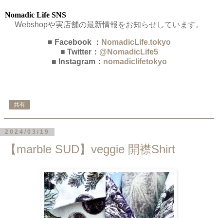
Nomadic Life SNS
Webshopや実店舗の最新情報をお知らせしています。
■ Facebook ：
NomadicLife.tokyo
■ Twitter：
@NomadicLife5
■ Instagram：
nomadiclifetokyo
共有
2024/03/19
【marble SUD】veggie 開襟Shirt