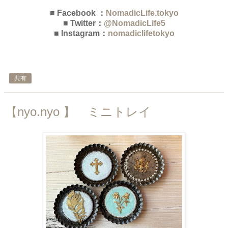
■ Facebook ：
NomadicLife.tokyo
■ Twitter：
@NomadicLife5
■ Instagram：
nomadiclifetokyo
共有
【nyo.nyo 】 ミニトレイ