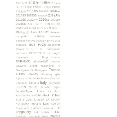
10周年
10周年ノベル
10オンス
ティ
11周年
12周年
14周年
15周年
2013AW
2014AW
1点もの
2013SS
2019AW
2014SS
2015SS
2018aw
2020ss
2019SS
2020AW
2021aw
2021SS
2段トレー
３周年記念
９周年
9
4WAY
4周年
5周年
7rules
周年記念
Africa
AGILITY
Amorino
arcopedico
ASPIGA
avecmoi!
balance+
BANGLADESH
BAROQUE
BOB HAZE
bijouluxe
bookends
Booonジュース
bunkamura
camonde
CAROSELLO
cat
cogito
drmartens、
Drop
duomo
DURANCE
elizabethW
emblem
weavers
event
feracheval
Fil
France
D'araignee
Fil Daragnee
FUDGE
Germany
GAIMO
glaz
io
h.p.france
horse
iPhone
iPhone6
Italy
iPhone6s
İstanbul
Italymade
JAPAN MADE
Jennifer Taylor
JenniferTaylor
Juana de Arco
kha:ki
KHAKI
kampanella
KAORU
KIM & ZOZI
KIMBERTEX
Kitchen
kohaku
Köln
YURIMAYA
KOYUK
LED
KujiraLamp
L'atelier ecoriena
liongallery
LUMI
Loft
loftlabo
marble
Luminarc
macramé
magic