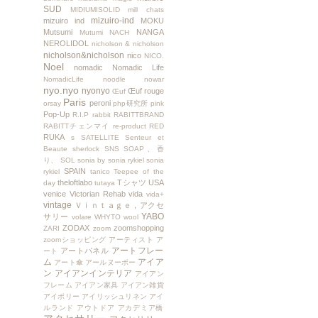
SUD
MIDIUMISOLID
mill chats
mizuiro-ind
mizuiro ind
MOKU
Mutsumi
NANGA
Mutumi
NACH
NEROLIDOL
nicholson & nicholson
nicholson&nicholson
nico
NICO.
Noel
nomadic
Nomadic Life
NomadicLife
noodle
nowar
nyo.nyo
nyonyo
Œuf rouge
Œuf
Paris
peroni
orsay
php研究所
pink
Pop-Up
R.I.P
rabbit
RABITTBRAND
RABITTチェンマイ
re-product
RED
RUKA
s
SATELLITE
Senteur et
Beaute
sherlock
SNS
SOAP、香
り、
SOL
sonia by sonia rykiel
sonia
SPAIN
rykiel
tanico
Teepee of the
theloftlabo
Tシャツ
USA
day
tutaya
venice
Victorian Rehab
vida
vida+
vintage
Ｖｉｎｔａｇｅ，アクセ
YABO
サリー
volare
WHYTO
wool
ZODAX
zoomshopping
ZARI
zoom
zoomショッピング
アーティスト
ア
アートフレー
アートパネル
ート
ム
アイア
アート傘
アールヌーボー
ン
アイアンインテリア
アイアン
フレーム
アイアン家具
アイアン雑貨
アイボリー
アイリッシュリネン
アイ
ルランド
アウトドア
アカデミア橋