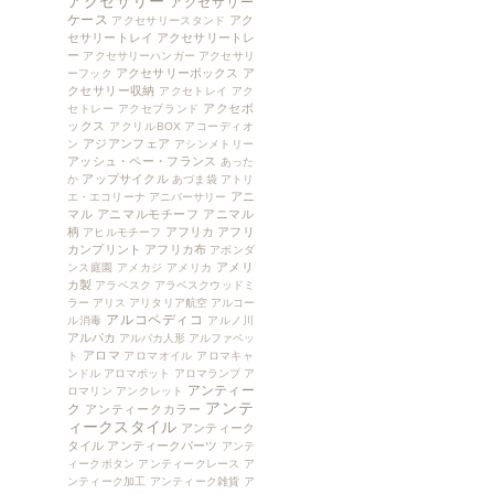
アクセサリー
アクセサリー
ケース
アク
アクセサリースタンド
セサリートレイ
アクセサリートレ
ー
アクセサリーハンガー
アクセサリ
アクセサリーボックス
ア
ーフック
クセサリー収納
アクセトレイ
アク
アクセボ
セトレー
アクセブランド
ックス
アクリルBOX
アコーディオ
アジアンフェア
ン
アシンメトリー
アッシュ・ペー・フランス
あった
アップサイクル
か
あづま袋
アトリ
アニ
エ・エコリーナ
アニバーサリー
マル
アニマルモチーフ
アニマル
柄
アフリカ
アフリ
アヒルモチーフ
カンプリント
アフリカ布
アボンダ
アメリ
ンス庭園
アメカジ
アメリカ
カ製
アラベスク
アラベスクウッドミ
ラー
アリス
アリタリア航空
アルコー
アルコペディコ
ル消毒
アルノ川
アルパカ
アルパカ人形
アルファベッ
アロマ
ト
アロマオイル
アロマキャ
ンドル
アロマポット
アロマランプ
ア
アンティー
ロマリン
アンクレット
アンテ
ク
アンティークカラー
ィークスタイル
アンティーク
タイル
アンティークパーツ
アンテ
ィークボタン
アンティークレース
ア
ンティーク加工
アンティーク雑貨
ア