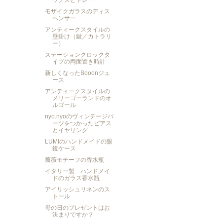
ックスとトレー
モザイクガラスのディス
ペンサー
アンティークスタイルの
壁掛け（鍵／カトラリ
ー）
ステーションクロックタ
イプの両面置き時計
新しくなったBooonジュ
ース
アンティークスタイルの
メリーゴーランドのオ
ルゴール
nyo.nyoのヴィンテージパ
ーツをつかったピアス
とイヤリング
LUMIのハンドメイドの眼
鏡ケース
薔薇モチーフの香水瓶
イタリー製 ハンドメイ
ドのガラス香水瓶
アイリッシュリネンのス
トール
母の日のプレゼントはお
決まりですか？