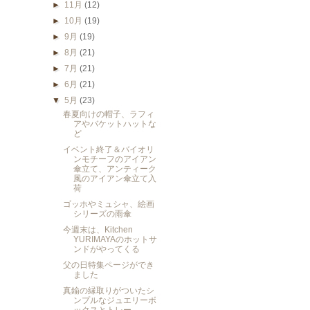
►
11月
(12)
►
10月
(19)
►
9月
(19)
►
8月
(21)
►
7月
(21)
►
6月
(21)
▼
5月
(23)
春夏向けの帽子、ラフィ
アやバケットハットな
ど
イベント終了＆バイオリ
ンモチーフのアイアン
傘立て、アンティーク
風のアイアン傘立て入
荷
ゴッホやミュシャ、絵画
シリーズの雨傘
今週末は、Kitchen
YURIMAYAのホットサ
ンドがやってくる
父の日特集ページができ
ました
真鍮の縁取りがついたシ
ンプルなジュエリーボ