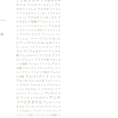
アクセサリー
アクセサリー
ケース
アク
アクセサリースタンド
セサリートレイ
アクセサリートレ
ー
アクセサリーハンガー
アクセサリ
アクセサリーボックス
ア
ーフック
クセサリー収納
アクセトレイ
アク
アクセボ
セトレー
アクセブランド
ックス
アクリルBOX
アコーディオ
投稿
アジアンフェア
ン
アシンメトリー
アッシュ・ペー・フランス
あった
アップサイクル
か
あづま袋
アトリ
アニ
エ・エコリーナ
アニバーサリー
マル
アニマルモチーフ
アニマル
柄
アフリカ
アフリ
アヒルモチーフ
カンプリント
アフリカ布
アボンダ
アメリ
ンス庭園
アメカジ
アメリカ
カ製
アラベスク
アラベスクウッドミ
ラー
アリス
アリタリア航空
アルコー
アルコペディコ
ル消毒
アルノ川
アルパカ
アルパカ人形
アルファベッ
アロマ
ト
アロマオイル
アロマキャ
ンドル
アロマポット
アロマランプ
ア
アンティー
ロマリン
アンクレット
アンテ
ク
アンティークカラー
ィークスタイル
アンティーク
タイル
アンティークパーツ
アンテ
ィークボタン
アンティークレース
ア
ンティーク加工
アンティーク雑貨
ア