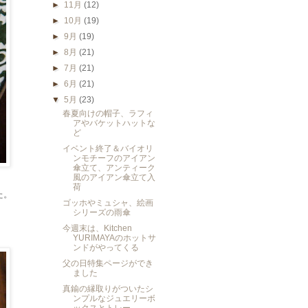
►
11月
(12)
►
10月
(19)
►
9月
(19)
►
8月
(21)
►
7月
(21)
►
6月
(21)
▼
5月
(23)
春夏向けの帽子、ラフィ
アやバケットハットな
ど
イベント終了＆バイオリ
ンモチーフのアイアン
傘立て、アンティーク
風のアイアン傘立て入
荷
た。
ゴッホやミュシャ、絵画
シリーズの雨傘
今週末は、Kitchen
YURIMAYAのホットサ
ンドがやってくる
父の日特集ページができ
ました
真鍮の縁取りがついたシ
ンプルなジュエリーボ