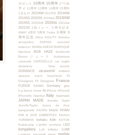
10周年
10周年ノベル
10オンス
ティ
11周年
12周年
14周年
15周年
2013AW
2014AW
1点もの
2013SS
2019AW
2014SS
2015SS
2018aw
2020ss
2019SS
2020AW
2021aw
2021SS
2段トレー
３周年記念
９周年
9
4WAY
4周年
5周年
7rules
周年記念
Africa
AGILITY
Amorino
arcopedico
ASPIGA
avecmoi!
balance+
BANGLADESH
BAROQUE
BOB HAZE
bijouluxe
bookends
Booonジュース
bunkamura
camonde
CAROSELLO
cat
cogito
drmartens、
Drop
duomo
DURANCE
elizabethW
emblem
weavers
event
feracheval
Fil
France
D'araignee
Fil Daragnee
FUDGE
Germany
GAIMO
glaz
io
h.p.france
horse
iPhone
iPhone6
Italy
iPhone6s
İstanbul
Italymade
JAPAN MADE
Jennifer Taylor
JenniferTaylor
Juana de Arco
kha:ki
KHAKI
kampanella
KAORU
KIM & ZOZI
KIMBERTEX
Kitchen
kohaku
Köln
YURIMAYA
KOYUK
LED
KujiraLamp
L'atelier ecoriena
liongallery
LUMI
Loft
loftlabo
marble
Luminarc
macramé
magic