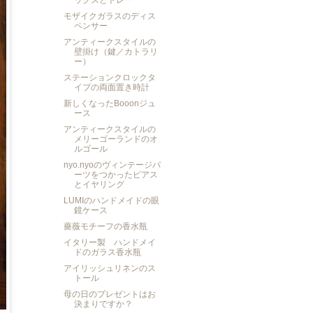
ックスとトレー
モザイクガラスのディス
ペンサー
アンティークスタイルの
壁掛け（鍵／カトラリ
ー）
ステーションクロックタ
イプの両面置き時計
新しくなったBooonジュ
ース
アンティークスタイルの
メリーゴーランドのオ
ルゴール
nyo.nyoのヴィンテージパ
ーツをつかったピアス
とイヤリング
LUMIのハンドメイドの眼
鏡ケース
薔薇モチーフの香水瓶
イタリー製 ハンドメイ
ドのガラス香水瓶
アイリッシュリネンのス
トール
母の日のプレゼントはお
決まりですか？