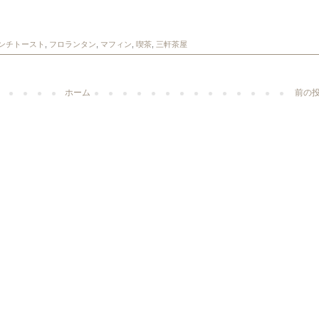
ンチトースト
,
フロランタン
,
マフィン
,
喫茶
,
三軒茶屋
ホーム
前の