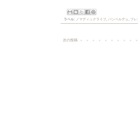
ラベル:
ノマディックライフ
,
パンベルデュ
,
フレ
次の投稿