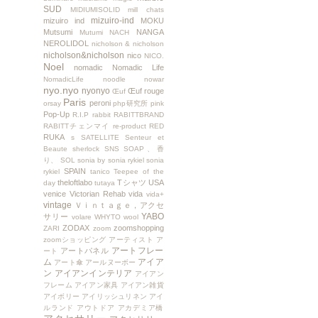
SUD
MIDIUMISOLID
mill chats
mizuiro-ind
mizuiro ind
MOKU
Mutsumi
NANGA
Mutumi
NACH
NEROLIDOL
nicholson & nicholson
nicholson&nicholson
nico
NICO.
Noel
nomadic
Nomadic Life
NomadicLife
noodle
nowar
nyo.nyo
nyonyo
Œuf rouge
Œuf
Paris
peroni
orsay
php研究所
pink
Pop-Up
R.I.P
rabbit
RABITTBRAND
RABITTチェンマイ
re-product
RED
RUKA
s
SATELLITE
Senteur et
Beaute
sherlock
SNS
SOAP、香
り、
SOL
sonia by sonia rykiel
sonia
SPAIN
rykiel
tanico
Teepee of the
theloftlabo
Tシャツ
USA
day
tutaya
venice
Victorian Rehab
vida
vida+
vintage
Ｖｉｎｔａｇｅ，アクセ
YABO
サリー
volare
WHYTO
wool
ZODAX
zoomshopping
ZARI
zoom
zoomショッピング
アーティスト
ア
アートフレー
アートパネル
ート
ム
アイア
アート傘
アールヌーボー
ン
アイアンインテリア
アイアン
フレーム
アイアン家具
アイアン雑貨
アイボリー
アイリッシュリネン
アイ
ルランド
アウトドア
アカデミア橋