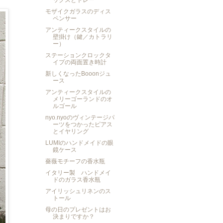
ックスとトレー
モザイクガラスのディス
ペンサー
アンティークスタイルの
壁掛け（鍵／カトラリ
ー）
ステーションクロックタ
イプの両面置き時計
新しくなったBooonジュ
ース
アンティークスタイルの
メリーゴーランドのオ
ルゴール
nyo.nyoのヴィンテージパ
ーツをつかったピアス
とイヤリング
LUMIのハンドメイドの眼
鏡ケース
薔薇モチーフの香水瓶
イタリー製 ハンドメイ
ドのガラス香水瓶
アイリッシュリネンのス
トール
母の日のプレゼントはお
決まりですか？