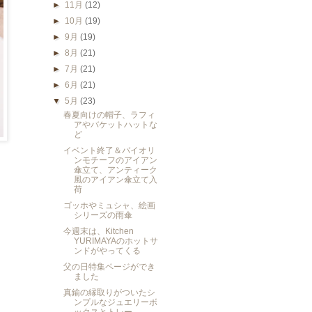
►
11月
(12)
►
10月
(19)
►
9月
(19)
►
8月
(21)
►
7月
(21)
►
6月
(21)
▼
5月
(23)
春夏向けの帽子、ラフィ
アやバケットハットな
ど
イベント終了＆バイオリ
ンモチーフのアイアン
傘立て、アンティーク
風のアイアン傘立て入
荷
ゴッホやミュシャ、絵画
シリーズの雨傘
今週末は、Kitchen
YURIMAYAのホットサ
ンドがやってくる
父の日特集ページができ
ました
真鍮の縁取りがついたシ
ンプルなジュエリーボ