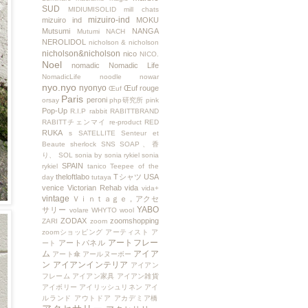
SUD
MIDIUMISOLID
mill chats
mizuiro-ind
mizuiro ind
MOKU
Mutsumi
NANGA
Mutumi
NACH
NEROLIDOL
nicholson & nicholson
nicholson&nicholson
nico
NICO.
Noel
nomadic
Nomadic Life
NomadicLife
noodle
nowar
nyo.nyo
nyonyo
Œuf rouge
Œuf
Paris
peroni
orsay
php研究所
pink
Pop-Up
R.I.P
rabbit
RABITTBRAND
RABITTチェンマイ
re-product
RED
RUKA
s
SATELLITE
Senteur et
Beaute
sherlock
SNS
SOAP、香
り、
SOL
sonia by sonia rykiel
sonia
SPAIN
rykiel
tanico
Teepee of the
theloftlabo
Tシャツ
USA
day
tutaya
venice
Victorian Rehab
vida
vida+
vintage
Ｖｉｎｔａｇｅ，アクセ
YABO
サリー
volare
WHYTO
wool
ZODAX
zoomshopping
ZARI
zoom
zoomショッピング
アーティスト
ア
アートフレー
アートパネル
ート
ム
アイア
アート傘
アールヌーボー
ン
アイアンインテリア
アイアン
フレーム
アイアン家具
アイアン雑貨
アイボリー
アイリッシュリネン
アイ
ルランド
アウトドア
アカデミア橋