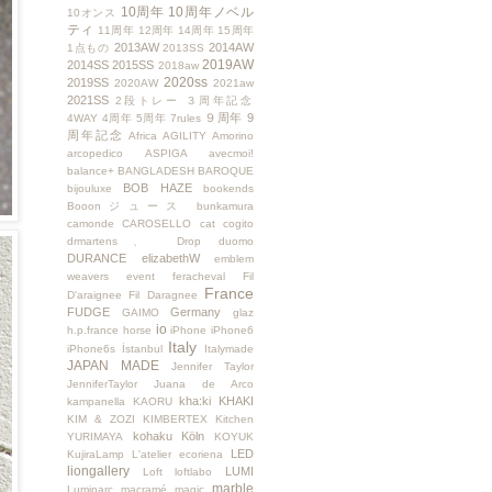
10周年
10周年ノベル
10オンス
ティ
11周年
12周年
14周年
15周年
2013AW
2014AW
1点もの
2013SS
2019AW
2014SS
2015SS
2018aw
2020ss
2019SS
2020AW
2021aw
2021SS
2段トレー
３周年記念
９周年
9
4WAY
4周年
5周年
7rules
周年記念
Africa
AGILITY
Amorino
arcopedico
ASPIGA
avecmoi!
balance+
BANGLADESH
BAROQUE
BOB HAZE
bijouluxe
bookends
Booonジュース
bunkamura
camonde
CAROSELLO
cat
cogito
drmartens、
Drop
duomo
DURANCE
elizabethW
emblem
weavers
event
feracheval
Fil
France
D'araignee
Fil Daragnee
FUDGE
Germany
GAIMO
glaz
io
h.p.france
horse
iPhone
iPhone6
Italy
iPhone6s
İstanbul
Italymade
JAPAN MADE
Jennifer Taylor
JenniferTaylor
Juana de Arco
kha:ki
KHAKI
kampanella
KAORU
KIM & ZOZI
KIMBERTEX
Kitchen
kohaku
Köln
YURIMAYA
KOYUK
LED
KujiraLamp
L'atelier ecoriena
liongallery
LUMI
Loft
loftlabo
marble
Luminarc
macramé
magic