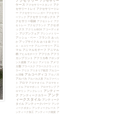
アクセサリー
アクセサリー
ケース
アク
アクセサリースタンド
セサリートレイ
アクセサリートレ
ー
アクセサリーハンガー
アクセサリ
アクセサリーボックス
ア
ーフック
クセサリー収納
アクセトレイ
アク
アクセボ
セトレー
アクセブランド
ックス
アクリルBOX
アコーディオ
アジアンフェア
ン
アシンメトリー
アッシュ・ペー・フランス
あった
アップサイクル
か
あづま袋
アトリ
アニ
エ・エコリーナ
アニバーサリー
マル
アニマルモチーフ
アニマル
柄
アフリカ
アフリ
アヒルモチーフ
カンプリント
アフリカ布
アボンダ
アメリ
ンス庭園
アメカジ
アメリカ
カ製
アラベスク
アラベスクウッドミ
ラー
アリス
アリタリア航空
アルコー
アルコペディコ
ル消毒
アルノ川
アルパカ
アルパカ人形
アルファベッ
アロマ
ト
アロマオイル
アロマキャ
ンドル
アロマポット
アロマランプ
ア
アンティー
ロマリン
アンクレット
アンテ
ク
アンティークカラー
ィークスタイル
アンティーク
タイル
アンティークパーツ
アンテ
ィークボタン
アンティークレース
ア
ンティーク加工
アンティーク雑貨
ア