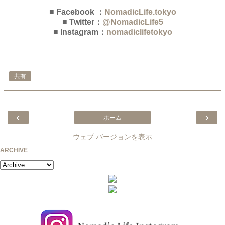
■ Facebook ：
NomadicLife.tokyo
■ Twitter：
@NomadicLife5
■ Instagram：
nomadiclifetokyo
共有
‹
›
ホーム
ウェブ バージョンを表示
ARCHIVE