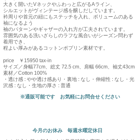
大きく開いたVネックやふわっと広がるAライン、
シルエットがヴィンテージ感を醸しだしています。
衿周りや首元の紐にもステッチを入れ、ボリュームのある
袖になるよう
袖のパターンやギャザーの入れ方が工夫されています。
雰囲気のある洗いざらしのラフな風合いがシーズン問わず
着用でき、
程よい厚みがあるコットンポプリン素材です。
price ￥15950 tax-in
サイズ／身幅77cm、総丈 72.5 cm、肩幅 66cm、袖丈43cm
素材／Cotton 100%
・透け感 : やや透け感あり・裏地 : なし・伸縮性 : なし・光
沢感 : なし・生地の厚さ : 普通
※通販可能です お気軽にお問合せください
今月のお休み 毎週水曜定休日