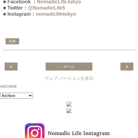
■ Facebook ：
NomadicLife.tokyo
■ Twitter：
@NomadicLife5
■ Instagram：
nomadiclifetokyo
共有
‹
›
ホーム
ウェブ バージョンを表示
ARCHIVE