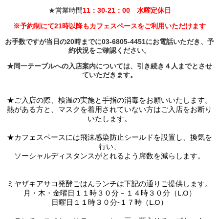
★営業時間
11：30-21：00 水曜定休日
※
予約制にて
21時以降もカフェスペースをご利用いただけます
お手数ですが当日の20時までに03-6805-4451にお電話いただき、予
約状況をご確認ください。
★同一テーブルへの入店案内については、引き続き４人までとさせ
ていただきます。
★ご入店の際、検温の実施と手指の消毒をお願いいたします。
熱がある方と、マスクを着用されていない方はご入店をお断り
いたします。
★カフェスペースには
飛沫感染防止シールドを設置し、換気を
行い、
ソーシャルディスタンスがとれるよう席数を減らします。
ミヤザキアサコ発酵ごはんランチは下記の通りご提供します。
月・木・金曜日１１時３０分－１４時３０分（L.O）
日曜日１１時３０分-１７時
（L.O）