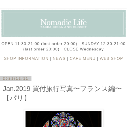
OPEN 11:30-21:00 (last order 20:00) SUNDAY 12:30-21:00
(last order 20:00) CLOSE Wednesday
SHOP INFORMATION
|
NEWS
|
CAFE MENU
|
WEB SHOP
2021/12/11
Jan.2019 買付旅行写真〜フランス編〜
【パリ】