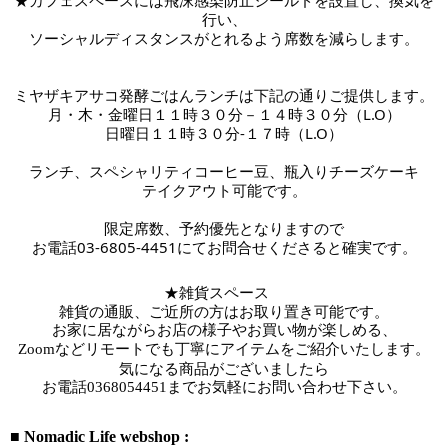
行い、
ソーシャルディスタンスがとれるよう席数を減らします。
ミヤザキアサコ発酵ごはんランチは下記の通りご提供します。
月・木・金曜日１１時３０分－１４時３０分（L.O）
日曜日１１時３０分-１７時
（L.O）
ランチ、スペシャリティコーヒー豆、瓶入りチーズケーキ
テイクアウト可能です。
限定席数、予約優先となりますので
お電話03-6805-4451にてお問合せくださると確実です。
★雑貨スペース　
雑貨の通販、ご近所の方はお取り置き可能です。
お家に居ながらお店の様子やお買い物が楽しめる、
Zoomなどリモートでも丁寧にアイテムをご紹介いたします。
気になる商品がございましたら
お電話
0368054451までお気軽にお問い合わせ下さい。
■ Nomadic Life webshop :