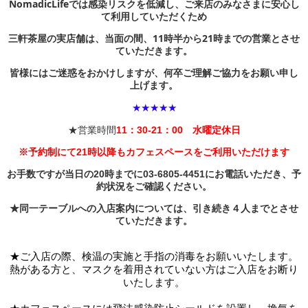
NomadicLifeでは感染リスクを低減し、ご来店のみなさまに安心し
て利用していただくため
三軒茶屋の実店舗は、当面の間、11時半から21時までの営業とさせ
ていただきます。
皆様にはご迷惑をおかけしますが、何卒ご理解ご協力をお願い申し
上げます。
★★★★★
★営業時間
11：30-21：00 水曜定休日
※
予約制にて
21時以降もカフェスペースをご利用いただけます
お手数ですが当日の20時までに03-6805-4451にお電話いただき、予
約状況をご確認ください。
★同一テーブルへの入店案内については、引き続き４人までとさせ
ていただきます。
★ご入店の際、検温の実施と手指の消毒をお願いいたします。
熱がある方と、マスクを着用されていない方はご入店をお断り
いたします。
★カフェスペースには
飛沫感染防止シールドを設置し、換気を