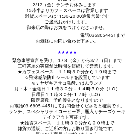
2/12（金）ランチお休みします
15時半よりカフェスペースは営業します
雑貨スペースは11:30-20:00通常営業です
ご迷惑おかけします。
御来店の際はお気をつけくださいませ。
　　　　　　　　　　　　　　　　電話0368054451まで
お気軽にお問い合わせ下さい。
★★★★★
緊急事態宣言を受け、１/８（金）から3/７（日）まで
三軒茶屋の実店舗は時間を短縮して営業します。
★カフェスペース　１１時３０分から１９時まで
☆飛沫感染防止シールドを設置しています
※ミヤザキアサコ発酵ごはんランチ
月・木・金曜日１１時３０分－１４時３０分（L.O）
日曜日１１時３０分-１７時
（L.O）
限定席数、予約優先となりますので
お電話03-6805-4451にてお問合せくださると確実です。
ランチ、スぺシャリティコーヒー豆、瓶入りチーズケーキ
テイクアウト可能です。
★雑貨スペース　１１時３０分から２０時まで
雑貨の通販、ご近所の方はお取り置き可能です。
気になる商品がございましたら