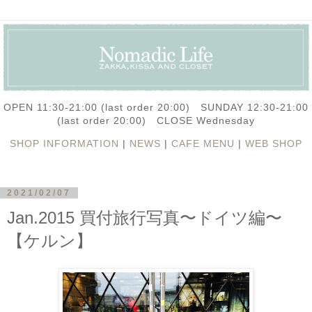
OPEN 11:30-21:00 (last order 20:00) SUNDAY 12:30-21:00
(last order 20:00) CLOSE Wednesday
SHOP INFORMATION
|
NEWS
|
CAFE MENU
|
WEB SHOP
2021/02/07
Jan.2015 買付旅行写真〜ドイツ編〜
【ケルン】