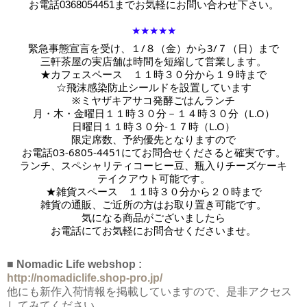
お電話
0368054451までお気軽にお問い合わせ下さい。
★★★★★
緊急事態宣言を受け、１/８（金）から3/７（日）まで
三軒茶屋の実店舗は時間を短縮して営業します。
★カフェスペース　１１時３０分から１９時まで
☆飛沫感染防止シールドを設置しています
※ミヤザキアサコ発酵ごはんランチ
月・木・金曜日１１時３０分－１４時３０分（L.O）
日曜日１１時３０分-１７時
（L.O）
限定席数、予約優先となりますので
お電話03-6805-4451にてお問合せくださると確実です。
ランチ、スペシャリティコーヒー豆、瓶入りチーズケーキ
テイクアウト可能です。
★雑貨スペース　１１時３０分から２０時まで
雑貨の通販、ご近所の方はお取り置き可能です。
気になる商品がございましたら
お電話にてお気軽にお問合せくださいませ。
■ Nomadic Life webshop :
http://nomadiclife.shop-pro.jp/
他にも新作入荷情報を掲載していますので、是非アクセス
してみてください。