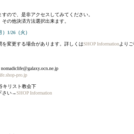
ますので、是非アクセスしてみてください。
、その他決済方法選択出来ます。
(月）1/26（火）
間を変更する場合があります。詳しくは
SHOP Information
よりご
madiclife@galaxy.ocn.ne.jp
ife.shop-pro.jp
田谷キリスト教会下
下さい→
SHOP Information