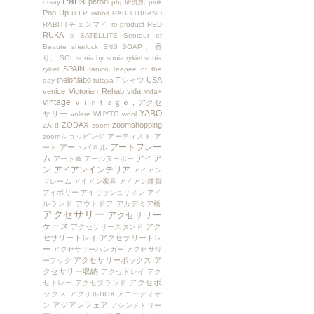
Paris
peroni
orsay
php研究所
pink
Pop-Up
R.I.P
rabbit
RABITTBRAND
RABITTチェンマイ
re-product
RED
RUKA
s
SATELLITE
Senteur et
Beaute
sherlock
SNS
SOAP、香
り、
SOL
sonia by sonia rykiel
sonia
SPAIN
rykiel
tanico
Teepee of the
theloftlabo
Tシャツ
USA
day
tutaya
venice
Victorian Rehab
vida
vida+
vintage
Ｖｉｎｔａｇｅ，アクセ
YABO
サリー
volare
WHYTO
wool
ZODAX
zoomshopping
ZARI
zoom
zoomショッピング
アーティスト
ア
アートフレー
アートパネル
ート
ム
アイア
アート傘
アールヌーボー
ン
アイアンインテリア
アイアン
フレーム
アイアン家具
アイアン雑貨
アイボリー
アイリッシュリネン
アイ
ルランド
アウトドア
アカデミア橋
アクセサリー
アクセサリー
ケース
アク
アクセサリースタンド
セサリートレイ
アクセサリートレ
ー
アクセサリーハンガー
アクセサリ
アクセサリーボックス
ア
ーフック
クセサリー収納
アクセトレイ
アク
アクセボ
セトレー
アクセブランド
ックス
アクリルBOX
アコーディオ
アジアンフェア
ン
アシンメトリー