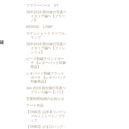
フラワーベース GY
SEP.2018 買付旅行写真〜
イタリア編〜【ブラー
ノ】
MOSAIC LAMP
サテンシェード テーブル
ランプ
確
SEP.2018 買付旅行写真〜
イタリア編〜【フィレ
ンツェ】
ビーズ刺繍ラウンドポー
チ 【レターパック対象
商品】
レオパード刺繍フラット
ポーチ 【レターパック
対象商品】
Jan.2019 買付旅行写真〜
フランス編〜【パリ】
営業時間短縮のお知らせ
アート作品
【YABO】山羊革リバーシ
ブルミニトート／ブラ
ック
【YABO】がま口バッグ・