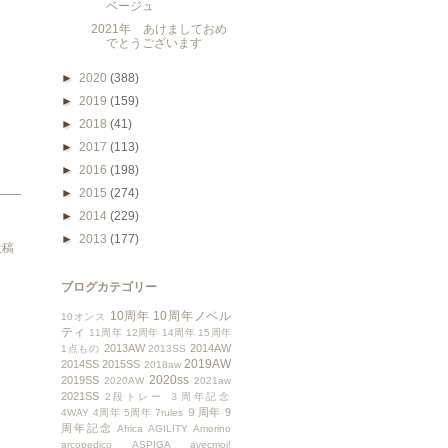
ベージュ
2021年 あけましておめ
でとうございます
►
2020
(388)
►
2019
(159)
►
2018
(41)
►
2017
(113)
►
2016
(198)
►
2015
(274)
►
2014
(229)
►
2013
(177)
投稿
ブログカテゴリー
10周年
10周年ノベル
10オンス
ティ
11周年
12周年
14周年
15周年
2013AW
2014AW
1点もの
2013SS
2019AW
2014SS
2015SS
2018aw
2020ss
2019SS
2020AW
2021aw
2021SS
2段トレー
３周年記念
９周年
9
4WAY
4周年
5周年
7rules
周年記念
Africa
AGILITY
Amorino
arcopedico
ASPIGA
avecmoi!