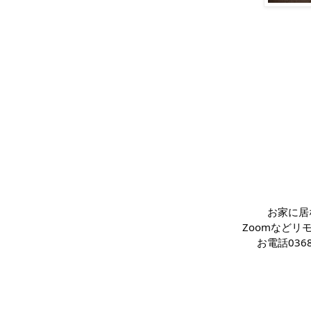
お家に居
Zoomなど
お電話
03