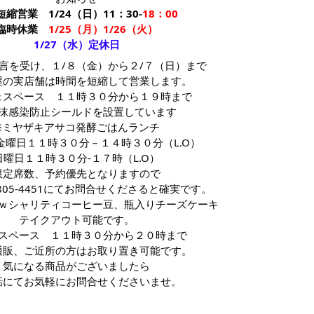
短縮営業
1/24（日）11：30-
18：00
臨時休業
1/25（月）1/26（火）
1/27（水）定休日
言を受け、１/８（金）から２/７（日）まで
屋の実店舗は時間を短縮して営業します。
ェスペース　１１時３０分から１９時まで
沫感染防止シールドを設置しています
※ミヤザキアサコ発酵ごはんランチ
金曜日１１時３０分－１４時３０分（L.O）
日曜日１１時３０分-１７時
（L.O）
限定席数、予約優先となりますので
6805-4451にてお問合せくださると確実です。
ｗシャリティコーヒー豆、瓶入りチーズケーキ
テイクアウト可能です。
スペース　１１時３０分から２０時まで
通販、ご近所の方はお取り置き可能です。
気になる商品がございましたら
話にてお気軽にお問合せくださいませ。