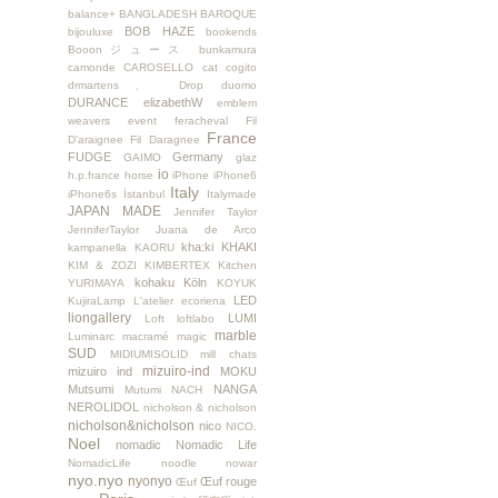
balance+
BANGLADESH
BAROQUE
BOB HAZE
bijouluxe
bookends
Booonジュース
bunkamura
camonde
CAROSELLO
cat
cogito
drmartens、
Drop
duomo
DURANCE
elizabethW
emblem
weavers
event
feracheval
Fil
France
D'araignee
Fil Daragnee
FUDGE
Germany
GAIMO
glaz
io
h.p.france
horse
iPhone
iPhone6
Italy
iPhone6s
İstanbul
Italymade
JAPAN MADE
Jennifer Taylor
JenniferTaylor
Juana de Arco
kha:ki
KHAKI
kampanella
KAORU
KIM & ZOZI
KIMBERTEX
Kitchen
kohaku
Köln
YURIMAYA
KOYUK
LED
KujiraLamp
L'atelier ecoriena
liongallery
LUMI
Loft
loftlabo
marble
Luminarc
macramé
magic
SUD
MIDIUMISOLID
mill chats
mizuiro-ind
mizuiro ind
MOKU
Mutsumi
NANGA
Mutumi
NACH
NEROLIDOL
nicholson & nicholson
nicholson&nicholson
nico
NICO.
Noel
nomadic
Nomadic Life
NomadicLife
noodle
nowar
nyo.nyo
nyonyo
Œuf rouge
Œuf