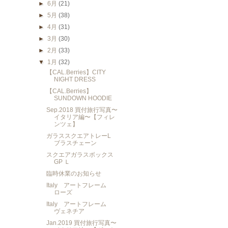
►
6月
(21)
►
5月
(38)
►
4月
(31)
►
3月
(30)
►
2月
(33)
▼
1月
(32)
【CAL.Berries】CITY
NIGHT DRESS
【CAL.Berries】
SUNDOWN HOODIE
Sep.2018 買付旅行写真〜
イタリア編〜【フィレ
ンツェ】
ガラススクエアトレーL
ブラスチェーン
スクエアガラスボックス
GP Ｌ
臨時休業のお知らせ
Italy アートフレーム
ローズ
Italy アートフレーム
ヴェネチア
Jan.2019 買付旅行写真〜