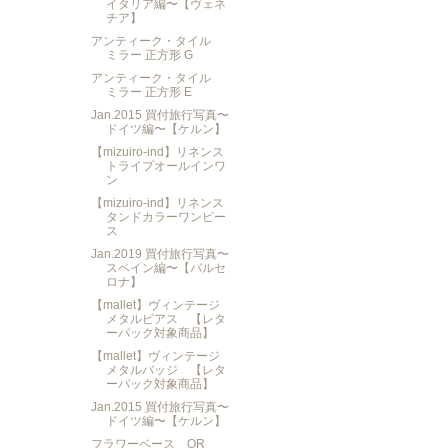
イタリア編〜【ヴェネ
チア】
アンティーク・タイル
ミラー 正方形 G
アンティーク・タイル
ミラー 正方形 E
Jan.2015 買付旅行写真〜
ドイツ編〜【ケルン】
【mizuiro-ind】リネンス
トライプオールインワ
ン
【mizuiro-ind】リネンス
タンドカラーワンピー
ス
Jan.2019 買付旅行写真〜
スペイン編〜【バルセ
ロナ】
【mallet】ヴィンテージ
メタルピアス 【レタ
ーパック対象商品】
【mallet】ヴィンテージ
メタルバッジ 【レタ
ーパック対象商品】
Jan.2015 買付旅行写真〜
ドイツ編〜【ケルン】
フラワーベース OR