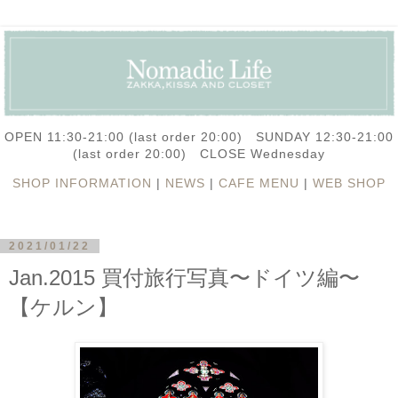
OPEN 11:30-21:00 (last order 20:00) SUNDAY 12:30-21:00
(last order 20:00) CLOSE Wednesday
SHOP INFORMATION
|
NEWS
|
CAFE MENU
|
WEB SHOP
2021/01/22
Jan.2015 買付旅行写真〜ドイツ編〜
【ケルン】