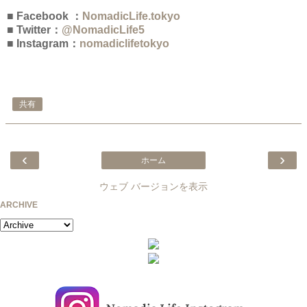
■ Facebook ：
NomadicLife.tokyo
■ Twitter：
@NomadicLife5
■ Instagram：
nomadiclifetokyo
共有
‹
›
ホーム
ウェブ バージョンを表示
ARCHIVE