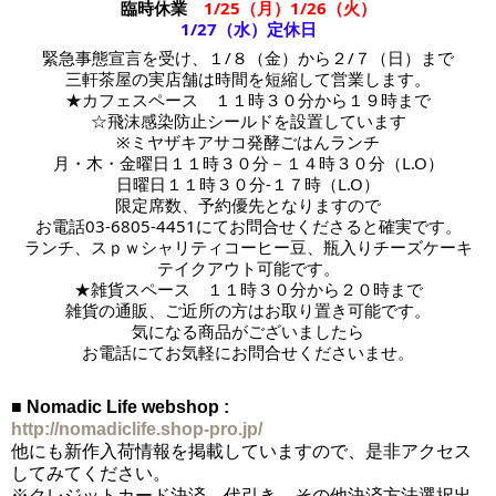
臨時休業
1/25（月）1/26（火）
1/27（水）定休日
緊急事態宣言を受け、１/８（金）から２/７（日）まで
三軒茶屋の実店舗は時間を短縮して営業します。
★カフェスペース　１１時３０分から１９時まで
☆飛沫感染防止シールドを設置しています
※ミヤザキアサコ発酵ごはんランチ
月・木・金曜日１１時３０分－１４時３０分（L.O）
日曜日１１時３０分-１７時
（L.O）
限定席数、予約優先となりますので
お電話03-6805-4451にてお問合せくださると確実です。
ランチ、スｐｗシャリティコーヒー豆、瓶入りチーズケーキ
テイクアウト可能です。
★雑貨スペース　１１時３０分から２０時まで
雑貨の通販、ご近所の方はお取り置き可能です。
気になる商品がございましたら
お電話にてお気軽にお問合せくださいませ。
■ Nomadic Life webshop :
http://nomadiclife.shop-pro.jp/
他にも新作入荷情報を掲載していますので、是非アクセス
してみてください。
※クレジットカード決済、代引き、その他決済方法選択出