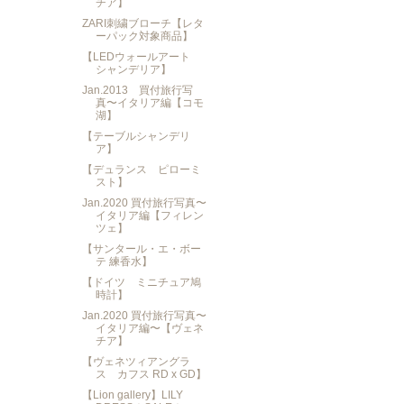
チア】
ZARI刺繍ブローチ【レタ
ーパック対象商品】
【LEDウォールアート
シャンデリア】
Jan.2013 買付旅行写
真〜イタリア編【コモ
湖】
【テーブルシャンデリ
ア】
【デュランス ピローミ
スト】
Jan.2020 買付旅行写真〜
イタリア編【フィレン
ツェ】
【サンタール・エ・ボー
テ 練香水】
【ドイツ ミニチュア鳩
時計】
Jan.2020 買付旅行写真〜
イタリア編〜【ヴェネ
チア】
【ヴェネツィアングラ
ス カフス RD x GD】
【Lion gallery】LILY