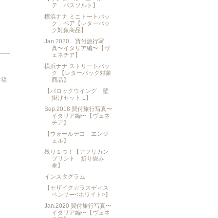
テ バスソルト】
横浜ナナ ミニトートバッ
ク ベア【レターパッ
ク対象商品】
Jan.2020 買付旅行写
真〜イタリア編〜【ヴ
ェネチア】
横浜ナナ ストリートバッ
ク 【レターパック対象
投稿
商品】
【バロックウイング 壁
掛けセット L】
Sep.2018 買付旅行写真〜
イタリア編〜【ヴェネ
チア】
【ウォールデコ エンジ
ェル】
残り１つ！【アフリカン
プリント 折り畳み
傘】
インスタグラム
【モザイクガラスディス
ペンサー<ホワイト>】
Jan.2020 買付旅行写真〜
イタリア編〜【ヴェネ