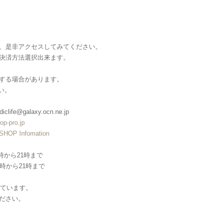
、是非アクセスしてみてください。
決済方法選択出来ます。
する場合があります。
い。
clife@galaxy.ocn.ne.jp
op-pro.jp
SHOP Infomation
)→12時から21時まで
0)→12時から21時まで
しています。
ださい。