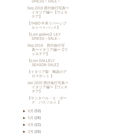
DRESS！SALE！
Sep.2018 買付旅行写真〜
イタリア編〜【ヴェネ
チア】
【YABO 牛革リバーシブ
ルトートバック】
【Lion gallery】LILY
DRESS～SALE～
Sep.2018 買付旅行写
真〜イタリア編〜【ヴ
ェネチア】
【Lion GALLELY
SEASON SALE】
【イタリア製 陶器のア
ロマポット 】
Jan.2020 買付旅行写真〜
イタリア編〜【ヴェネ
チア】
【サンタール・エ・ボー
テ バスソルト 】
►
6月
(53)
►
5月
(26)
►
4月
(22)
►
3月
(26)