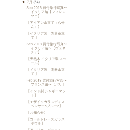
▼
7月
(64)
Sep.2018 買付旅行写真〜
イタリア編【フィレン
ツェ】
【アイアン傘立て（らせ
ん）】
【イタリア製 陶器傘立
て 】
Sep.2018 買付旅行写真〜
イタリア編〜【ヴェネ
チア】
【天然木 イタリア製 スツ
ール】
【イタリア製 陶器傘立
て 】
Feb.2019 買付旅行写真〜
フランス編〜【パリ】
【インド製 シャギーマッ
ト】
【モザイクガラスディス
ペンサー<ブルー>】
【お知らせ】
【ゴールドレースガラス
ボウル】