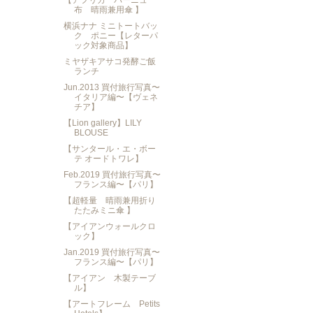
【アフリカ パーニュ
布 晴雨兼用傘 】
横浜ナナ ミニトートバッ
ク ポニー【レターパ
ック対象商品】
ミヤザキアサコ発酵ご飯
ランチ
Jun.2013 買付旅行写真〜
イタリア編〜【ヴェネ
チア】
【Lion gallery】LILY
BLOUSE
【サンタール・エ・ボー
テ オードトワレ】
Feb.2019 買付旅行写真〜
フランス編〜【パリ】
【超軽量 晴雨兼用折り
たたみミニ傘 】
【アイアンウォールクロ
ック】
Jan.2019 買付旅行写真〜
フランス編〜【パリ】
【アイアン 木製テーブ
ル】
【アートフレーム Petits