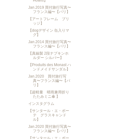
Hotels】
Jan.2019 買付旅行写真〜
フランス編〜【パリ】
【アートフレーム ブリ
ッジ】
【dogデザイン 缶入りマ
グ】
Jan.2014 買付旅行写真〜
フランス編〜【パリ】
【真鍮製 2段ナプキンホ
ルダー シルバー】
【Produits des Monast ハ
ンドメイドサンダル】
Jan.2020 買付旅行写
真〜フランス編〜【パ
リ】
【超軽量 晴雨兼用折り
たたみミニ傘 】
インスタグラム
【サンタール・エ・ボー
テ グラスキャンド
ル】
Jan.2020 買付旅行写真〜
フランス編〜【パリ】
【サンタール・エ・ボー