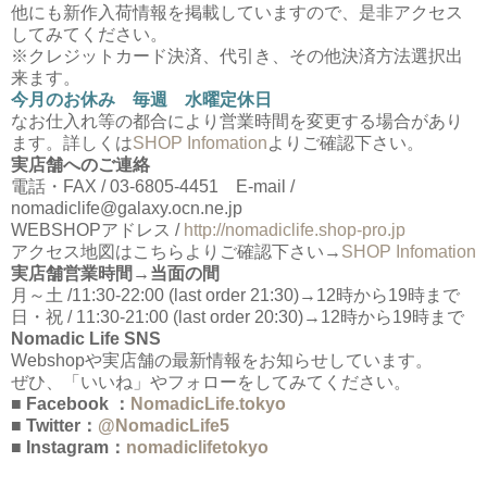
他にも新作入荷情報を掲載していますので、是非アクセス
してみてください。
※クレジットカード決済、代引き、その他決済方法選択出
来ます。
今月のお休み 毎週 水曜定休日
なお仕入れ等の都合により営業時間を変更する場合があり
ます。詳しくは
SHOP Infomation
よりご確認下さい。
実店舗へのご連絡
電話・FAX / 03-6805-4451 E-mail /
nomadiclife@galaxy.ocn.ne.jp
WEBSHOPアドレス /
http://nomadiclife.shop-pro.jp
アクセス地図はこちらよりご確認下さい→
SHOP Infomation
実店舗営業時間→当面の間
月～土 /11:30-22:00 (last order 21:30)→12時から19時まで
日・祝 / 11:30-21:00 (last order 20:30)→12時から19時まで
Nomadic Life SNS
Webshopや実店舗の最新情報をお知らせしています。
ぜひ、「いいね」やフォローをしてみてください。
■ Facebook ：
NomadicLife.tokyo
■ Twitter：
@NomadicLife5
■ Instagram：
nomadiclifetokyo