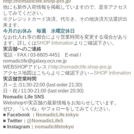
http://nomadiclife.shop-pro.jp/
他にも新作入荷情報を掲載していますので、是非アクセス
してみてください。
※クレジットカード決済、代引き、その他決済方法選択出
来ます。
今月のお休み 毎週 水曜定休日
なお仕入れ等の都合により営業時間を変更する場合があり
ます。詳しくは
SHOP Infomation
よりご確認下さい。
実店舗へのご連絡
電話・FAX / 03-6805-4451 E-mail /
nomadiclife@galaxy.ocn.ne.jp
WEBSHOPアドレス /
http://nomadiclife.shop-pro.jp
アクセス地図はこちらよりご確認下さい→
SHOP Infomation
実店舗営業時間
月～土 /11:30-22:00 (last order 21:30)
日・祝 / 11:30-21:00 (last order 20:30)
Nomadic Life SNS
Webshopや実店舗の最新情報をお知らせしています。
ぜひ、「いいね」やフォローをしてみてください。
■ Facebook ：
NomadicLife.tokyo
■ Twitter：
@NomadicLife5
■ Instagram：
nomadiclifetokyo