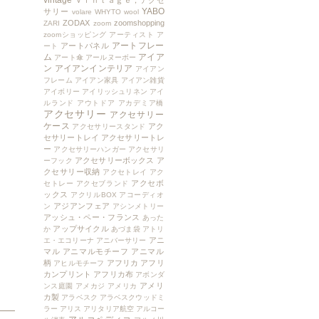
vintage
Ｖｉｎｔａｇｅ，アクセ
YABO
サリー
volare
WHYTO
wool
ZODAX
zoomshopping
ZARI
zoom
zoomショッピング
アーティスト
ア
アートフレー
アートパネル
ート
ム
アイア
アート傘
アールヌーボー
ン
アイアンインテリア
アイアン
フレーム
アイアン家具
アイアン雑貨
アイボリー
アイリッシュリネン
アイ
ルランド
アウトドア
アカデミア橋
アクセサリー
アクセサリー
ケース
アク
アクセサリースタンド
セサリートレイ
アクセサリートレ
ー
アクセサリーハンガー
アクセサリ
アクセサリーボックス
ア
ーフック
クセサリー収納
アクセトレイ
アク
アクセボ
セトレー
アクセブランド
ックス
アクリルBOX
アコーディオ
アジアンフェア
ン
アシンメトリー
アッシュ・ペー・フランス
あった
アップサイクル
か
あづま袋
アトリ
アニ
エ・エコリーナ
アニバーサリー
マル
アニマルモチーフ
アニマル
柄
アフリカ
アフリ
アヒルモチーフ
カンプリント
アフリカ布
アボンダ
アメリ
ンス庭園
アメカジ
アメリカ
カ製
アラベスク
アラベスクウッドミ
ラー
アリス
アリタリア航空
アルコー