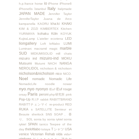
io
h.p.france
horse
iPhone
iPhone6
Italy
iPhone6s
İstanbul
Italymade
JAPAN MADE
Jennifer Taylor
JenniferTaylor
Juana de Arco
kha:ki
KHAKI
kampanella
KAORU
KIM & ZOZI
KIMBERTEX
Kitchen
kohaku
Köln
YURIMAYA
KOYUK
LED
KujiraLamp
L'atelier ecoriena
liongallery
LUMI
Loft
loftlabo
marble
Luminarc
macramé
magic
SUD
MIDIUMISOLID
mill chats
mizuiro-ind
mizuiro ind
MOKU
Mutsumi
NANGA
Mutumi
NACH
NEROLIDOL
nicholson & nicholson
nicholson&nicholson
nico
NICO.
Noel
nomadic
Nomadic Life
NomadicLife
noodle
nowar
nyo.nyo
nyonyo
Œuf rouge
Œuf
Paris
peroni
orsay
php研究所
pink
Pop-Up
R.I.P
rabbit
RABITTBRAND
RABITTチェンマイ
re-product
RED
RUKA
s
SATELLITE
Senteur et
Beaute
sherlock
SNS
SOAP、香
り、
SOL
sonia by sonia rykiel
sonia
SPAIN
rykiel
tanico
Teepee of the
theloftlabo
Tシャツ
USA
day
tutaya
venice
Victorian Rehab
vida
vida+