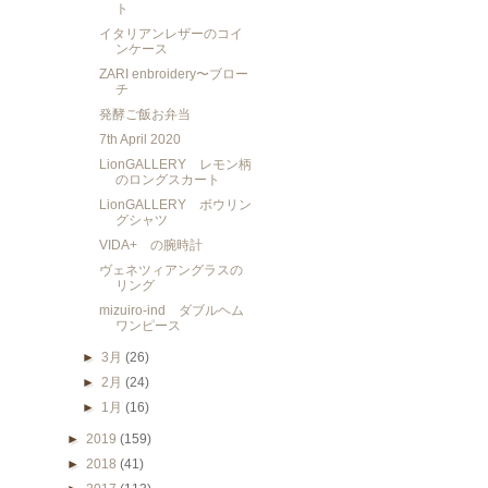
ト
イタリアンレザーのコイ
ンケース
ZARI enbroidery〜ブロー
チ
発酵ご飯お弁当
7th April 2020
LionGALLERY レモン柄
のロングスカート
LionGALLERY ボウリン
グシャツ
VIDA+ の腕時計
ヴェネツィアングラスの
リング
mizuiro-ind ダブルヘム
ワンピース
►
3月
(26)
►
2月
(24)
►
1月
(16)
►
2019
(159)
►
2018
(41)