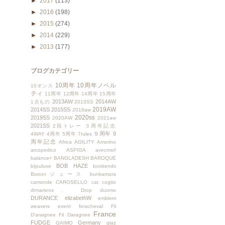
►
2017
(113)
►
2016
(198)
►
2015
(274)
►
2014
(229)
►
2013
(177)
ブログカテゴリー
10周年
10周年ノベル
10オンス
ティ
11周年
12周年
14周年
15周年
2013AW
2014AW
1点もの
2013SS
2019AW
2014SS
2015SS
2018aw
2020ss
2019SS
2020AW
2021aw
2021SS
2段トレー
３周年記念
９周年
9
4WAY
4周年
5周年
7rules
周年記念
Africa
AGILITY
Amorino
arcopedico
ASPIGA
avecmoi!
balance+
BANGLADESH
BAROQUE
BOB HAZE
bijouluxe
bookends
Booonジュース
bunkamura
camonde
CAROSELLO
cat
cogito
drmartens、
Drop
duomo
DURANCE
elizabethW
emblem
weavers
event
feracheval
Fil
France
D'araignee
Fil Daragnee
FUDGE
Germany
GAIMO
glaz