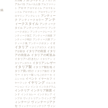
アルコペディコ
ル消毒
アルノ川
アルパカ
アルパカ人形
アルファベッ
アロマ
ト
アロマオイル
アロマキャ
投稿
ンドル
アロマポット
アロマランプ
ア
アンティー
ロマリン
アンクレット
アンテ
ク
アンティークカラー
ィークスタイル
アンティーク
タイル
アンティークパーツ
アンテ
ィークボタン
アンティークレース
ア
ンティーク加工
アンティーク雑貨
ア
ンティーク時計
アンティーク調
アン
イオ
ティーク風
アンテークボタン
イタリア
イタリ
イタリアガラス
イタリアの街並
イタリ
アが好き
アの街並み
イタリアの町並み
イタリアへ行きたい
イタリアン
イ
イタリアンレザー
タリアンガラス
イタリア製
イタリア製生地
イ
タリア買い付け
イタ
イタリア旅行
リー
イタリー製
いちごのケーキ
イ
イベント
イヤーカフ
ニシャル
イ
イヤリング
ヤーフック
イルミネ
ーション
イン
インコ
インスタグラム
インテリア
インテリア雑貨
イ
ンド
インドカレー
インドネシア
イ
ヴ
ンプロ
ヴィクトリアン
ウイング
ィンテージ
ヴィンテージアク
セ
ヴィン
ヴィンテージインテリア