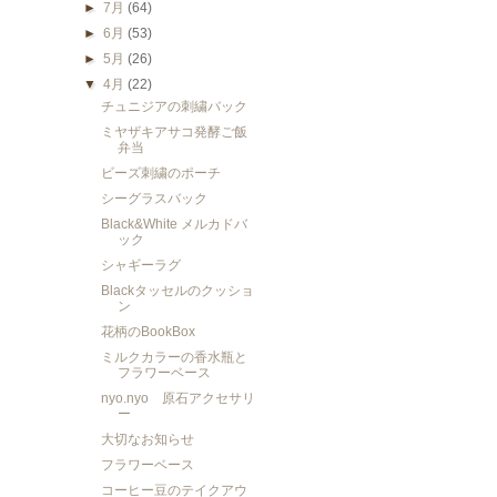
►
7月
(64)
►
6月
(53)
►
5月
(26)
▼
4月
(22)
チュニジアの刺繍バック
ミヤザキアサコ発酵ご飯
弁当
ビーズ刺繍のポーチ
シーグラスバック
Black&White メルカドバ
ック
シャギーラグ
Blackタッセルのクッショ
ン
花柄のBookBox
ミルクカラーの香水瓶と
フラワーベース
nyo.nyo 原石アクセサリ
ー
大切なお知らせ
フラワーベース
コーヒー豆のテイクアウ