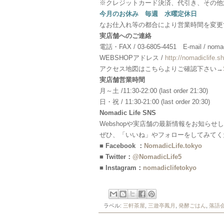
※クレジットカード決済、代引き、その他
今月のお休み 毎週 水曜定休日
なお仕入れ等の都合により営業時間を変更
実店舗へのご連絡
電話・FAX / 03-6805-4451 E-mail / nomadi
WEBSHOPアドレス /
http://nomadiclife.sh
アクセス地図はこちらよりご確認下さい→
実店舗営業時間
月～土 /11:30-22:00 (last order 21:30)
日・祝 / 11:30-21:00 (last order 20:30)
Nomadic Life SNS
Webshopや実店舗の最新情報をお知らせ
ぜひ、「いいね」やフォローをしてみてく
■ Facebook ：
NomadicLife.tokyo
■ Twitter：
@NomadicLife5
■ Instagram：
nomadiclifetokyo
ラベル:
三軒茶屋
,
三遊亭鳳月
,
発酵ごはん
,
落語