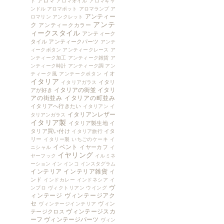
アロマ
ト
アロマオイル
アロマキャ
ンドル
アロマポット
アロマランプ
ア
アンティー
ロマリン
アンクレット
アンテ
ク
アンティークカラー
ィークスタイル
アンティーク
タイル
アンティークパーツ
アンテ
ィークボタン
アンティークレース
ア
ンティーク加工
アンティーク雑貨
ア
ンティーク時計
アンティーク調
アン
イオ
ティーク風
アンテークボタン
イタリア
イタリ
イタリアガラス
イタリアの街並
イタリ
アが好き
アの街並み
イタリアの町並み
イタリアへ行きたい
イタリアン
イ
イタリアンレザー
タリアンガラス
イタリア製
イタリア製生地
イ
タリア買い付け
イタ
イタリア旅行
リー
イタリー製
いちごのケーキ
イ
イベント
イヤーカフ
ニシャル
イ
イヤリング
ヤーフック
イルミネ
ーション
イン
インコ
インスタグラム
インテリア
インテリア雑貨
イ
ンド
インドカレー
インドネシア
イ
ヴ
ンプロ
ヴィクトリアン
ウイング
ィンテージ
ヴィンテージアク
セ
ヴィン
ヴィンテージインテリア
ヴィンテージスカ
テージクロス
ーフ
ヴィンテージパーツ
ヴィン