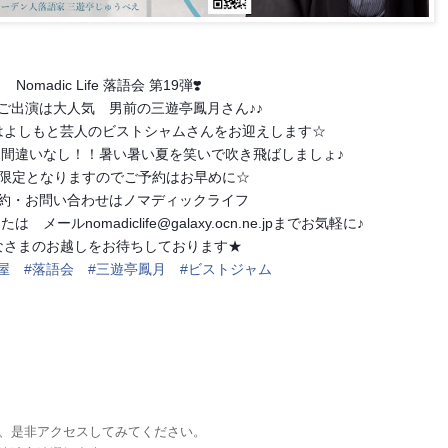
Nomadic Life 落語会 第19弾❣️
ご出演は大人気　男前の三遊亭鳳月さん♪♪
はよしもと芸人のビストシャムさんをお迎えします☆
間違いなし！！暑い暑い夏を笑いで吹き飛ばしましょ♪
席限定となりますのでご予約はお早めに☆
約・お問い合わせはノマディックライフ
たは　メールnomadiclife@galaxy.ocn.ne.jpまでお気軽に♪
なさまのお越しをお待ちしております★
屋
#落語会
#三遊亭鳳月
#ビストジャム
、是非アクセスしてみてください。