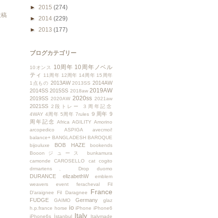
►
2015
(274)
投稿
►
2014
(229)
►
2013
(177)
ブログカテゴリー
10周年
10周年ノベル
10オンス
ティ
11周年
12周年
14周年
15周年
2013AW
2014AW
1点もの
2013SS
2019AW
2014SS
2015SS
2018aw
2020ss
2019SS
2020AW
2021aw
2021SS
2段トレー
３周年記念
９周年
9
4WAY
4周年
5周年
7rules
周年記念
Africa
AGILITY
Amorino
arcopedico
ASPIGA
avecmoi!
balance+
BANGLADESH
BAROQUE
BOB HAZE
bijouluxe
bookends
Booonジュース
bunkamura
camonde
CAROSELLO
cat
cogito
drmartens、
Drop
duomo
DURANCE
elizabethW
emblem
weavers
event
feracheval
Fil
France
D'araignee
Fil Daragnee
FUDGE
Germany
GAIMO
glaz
io
h.p.france
horse
iPhone
iPhone6
Italy
iPhone6s
İstanbul
Italymade