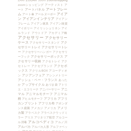
ZODAX
zoomshopping
ZARI
zoom
zoomショッピング
アーティスト
ア
アートフレー
アートパネル
ート
ム
アイア
アート傘
アールヌーボー
ン
アイアンインテリア
アイアン
フレーム
アイアン家具
アイアン雑貨
アイボリー
アイリッシュリネン
アイ
ルランド
アウトドア
アカデミア橋
アクセサリー
アクセサリー
ケース
アク
アクセサリースタンド
セサリートレイ
アクセサリートレ
ー
アクセサリーハンガー
アクセサリ
アクセサリーボックス
ア
ーフック
クセサリー収納
アクセトレイ
アク
アクセボ
セトレー
アクセブランド
ックス
アクリルBOX
アコーディオ
アジアンフェア
ン
アシンメトリー
アッシュ・ペー・フランス
あった
アップサイクル
か
あづま袋
アトリ
アニ
エ・エコリーナ
アニバーサリー
マル
アニマルモチーフ
アニマル
柄
アフリカ
アフリ
アヒルモチーフ
カンプリント
アフリカ布
アボンダ
アメリ
ンス庭園
アメカジ
アメリカ
カ製
アラベスク
アラベスクウッドミ
ラー
アリス
アリタリア航空
アルコー
アルコペディコ
ル消毒
アルノ川
アルパカ
アルパカ人形
アルファベッ