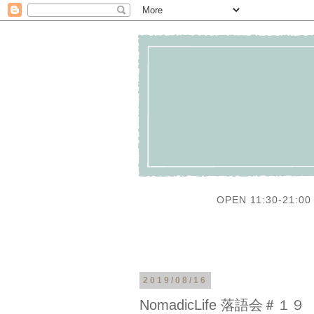
OPEN 11:30-21:00 
2019/08/16
NomadicLife 落語会＃１９