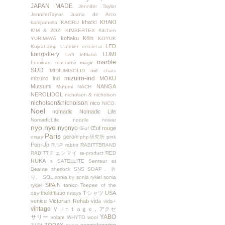
JAPAN MADE
Jennifer Taylor
JenniferTaylor
Juana de Arco
kha:ki
KHAKI
kampanella
KAORU
KIM & ZOZI
KIMBERTEX
Kitchen
kohaku
Köln
YURIMAYA
KOYUK
LED
KujiraLamp
L'atelier ecoriena
liongallery
LUMI
Loft
loftlabo
marble
Luminarc
macramé
magic
SUD
MIDIUMISOLID
mill chats
mizuiro-ind
mizuiro ind
MOKU
Mutsumi
NANGA
Mutumi
NACH
NEROLIDOL
nicholson & nicholson
nicholson&nicholson
nico
NICO.
Noel
nomadic
Nomadic Life
NomadicLife
noodle
nowar
nyo.nyo
nyonyo
Œuf rouge
Œuf
Paris
peroni
orsay
php研究所
pink
Pop-Up
R.I.P
rabbit
RABITTBRAND
RABITTチェンマイ
re-product
RED
RUKA
s
SATELLITE
Senteur et
Beaute
sherlock
SNS
SOAP、香
り、
SOL
sonia by sonia rykiel
sonia
SPAIN
rykiel
tanico
Teepee of the
theloftlabo
Tシャツ
USA
day
tutaya
venice
Victorian Rehab
vida
vida+
vintage
Ｖｉｎｔａｇｅ，アクセ
YABO
サリー
volare
WHYTO
wool