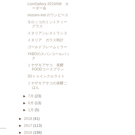
LionGallery 2019AW オ
ーダー会
mizuiro-ind のワンピース
モロッコのミントティー
グラス
イタリアンレストラン３
イタリア ガラス時計
ゴールドフレームミラー
YABOのスパンコールバッ
ク
ミヤザキアサコ 発酵
FOODコースプラン
3Dトゥインクルライト
ミヤザキアサコの発酵ご
はん
►
7月
(23)
►
6月
(13)
►
1月
(5)
►
2018
(41)
►
2017
(113)
►
2016
(198)