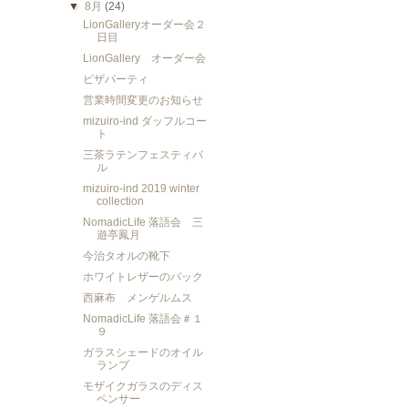
▼
8月
(24)
LionGalleryオーダー会２
日目
LionGallery オーダー会
ピザパーティ
営業時間変更のお知らせ
mizuiro-ind ダッフルコー
ト
三茶ラテンフェスティバ
ル
mizuiro-ind 2019 winter
collection
NomadicLife 落語会 三
遊亭鳳月
今治タオルの靴下
ホワイトレザーのバック
西麻布 メンゲルムス
NomadicLife 落語会＃１
９
ガラスシェードのオイル
ランプ
モザイクガラスのディス
ペンサー