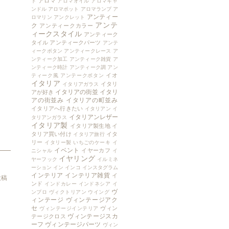
アロマ
ト
アロマオイル
アロマキャ
ンドル
アロマポット
アロマランプ
ア
アンティー
ロマリン
アンクレット
アンテ
ク
アンティークカラー
ィークスタイル
アンティーク
タイル
アンティークパーツ
アンテ
ィークボタン
アンティークレース
ア
ンティーク加工
アンティーク雑貨
ア
ンティーク時計
アンティーク調
アン
イオ
ティーク風
アンテークボタン
イタリア
イタリ
イタリアガラス
イタリアの街並
イタリ
アが好き
アの街並み
イタリアの町並み
イタリアへ行きたい
イタリアン
イ
イタリアンレザー
タリアンガラス
イタリア製
イタリア製生地
イ
タリア買い付け
イタ
イタリア旅行
リー
イタリー製
いちごのケーキ
イ
イベント
イヤーカフ
ニシャル
イ
イヤリング
ヤーフック
イルミネ
ーション
イン
インコ
インスタグラム
インテリア
インテリア雑貨
イ
投稿
ンド
インドカレー
インドネシア
イ
ヴ
ンプロ
ヴィクトリアン
ウイング
ィンテージ
ヴィンテージアク
セ
ヴィン
ヴィンテージインテリア
ヴィンテージスカ
テージクロス
ーフ
ヴィンテージパーツ
ヴィン