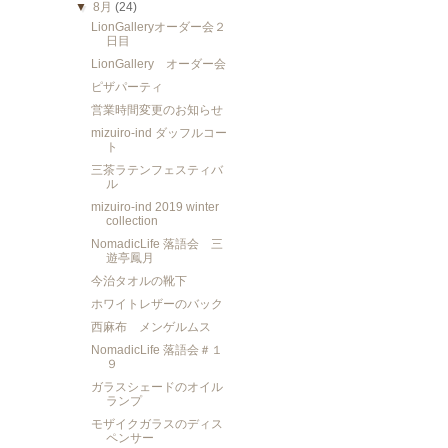
▼
8月
(24)
LionGalleryオーダー会２
日目
LionGallery オーダー会
ピザパーティ
営業時間変更のお知らせ
mizuiro-ind ダッフルコー
ト
三茶ラテンフェスティバ
ル
mizuiro-ind 2019 winter
collection
NomadicLife 落語会 三
遊亭鳳月
今治タオルの靴下
ホワイトレザーのバック
西麻布 メンゲルムス
NomadicLife 落語会＃１
９
ガラスシェードのオイル
ランプ
モザイクガラスのディス
ペンサー