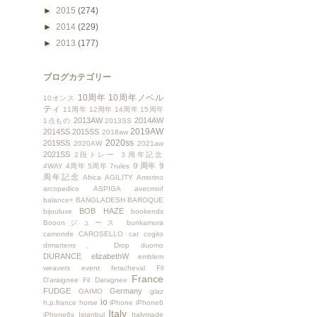
►
2015
(274)
►
2014
(229)
►
2013
(177)
ブログカテゴリー
10周年
10周年ノベル
10オンス
ティ
11周年
12周年
14周年
15周年
2013AW
2014AW
1点もの
2013SS
2019AW
2014SS
2015SS
2018aw
2020ss
2019SS
2020AW
2021aw
2021SS
2段トレー
３周年記念
９周年
9
4WAY
4周年
5周年
7rules
周年記念
Africa
AGILITY
Amorino
arcopedico
ASPIGA
avecmoi!
balance+
BANGLADESH
BAROQUE
BOB HAZE
bijouluxe
bookends
Booonジュース
bunkamura
camonde
CAROSELLO
cat
cogito
drmartens、
Drop
duomo
DURANCE
elizabethW
emblem
weavers
event
feracheval
Fil
France
D'araignee
Fil Daragnee
FUDGE
Germany
GAIMO
glaz
io
h.p.france
horse
iPhone
iPhone6
Italy
iPhone6s
İstanbul
Italymade