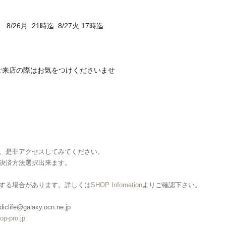
8/26月  21時迄  8/27火 17時迄
ご来店の際はお気をつけくださいませ
、是非アクセスしてみてください。
決済方法選択出来ます。
する場合があります。詳しくは
SHOP Infomation
よりご確認下さい。
clife@galaxy.ocn.ne.jp
op-pro.jp