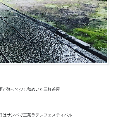
雨が降って少し秋めいた三軒茶屋
☔️
日はサンバで三茶ラテンフェスティバル
❣️