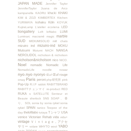
JAPAN MADE
Jennifer Taylor
JenniferTaylor
Juana de Arco
kha:ki
KHAKI
kampanella
KAORU
KIM & ZOZI
KIMBERTEX
Kitchen
kohaku
Köln
YURIMAYA
KOYUK
LED
KujiraLamp
L'atelier ecoriena
liongallery
LUMI
Loft
loftlabo
marble
Luminarc
macramé
magic
SUD
MIDIUMISOLID
mill chats
mizuiro-ind
mizuiro ind
MOKU
Mutsumi
NANGA
Mutumi
NACH
NEROLIDOL
nicholson & nicholson
nicholson&nicholson
nico
NICO.
Noel
nomadic
Nomadic Life
NomadicLife
noodle
nowar
nyo.nyo
nyonyo
Œuf rouge
Œuf
Paris
peroni
orsay
php研究所
pink
Pop-Up
R.I.P
rabbit
RABITTBRAND
RABITTチェンマイ
re-product
RED
RUKA
s
SATELLITE
Senteur et
Beaute
sherlock
SNS
SOAP、香
り、
SOL
sonia by sonia rykiel
sonia
SPAIN
rykiel
tanico
Teepee of the
theloftlabo
Tシャツ
USA
day
tutaya
venice
Victorian Rehab
vida
vida+
vintage
Ｖｉｎｔａｇｅ，アクセ
YABO
サリー
volare
WHYTO
wool