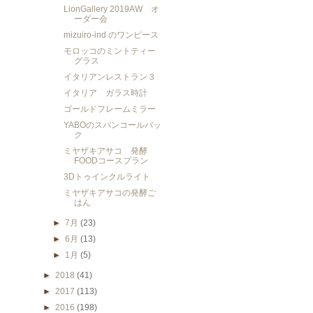
LionGallery 2019AW オ
ーダー会
mizuiro-ind のワンピース
モロッコのミントティー
グラス
イタリアンレストラン３
イタリア ガラス時計
ゴールドフレームミラー
YABOのスパンコールバッ
ク
ミヤザキアサコ 発酵
FOODコースプラン
3Dトゥインクルライト
ミヤザキアサコの発酵ご
はん
►
7月
(23)
►
6月
(13)
►
1月
(5)
►
2018
(41)
►
2017
(113)
►
2016
(198)