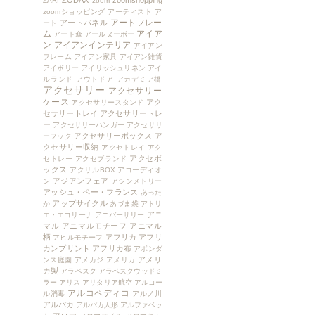
ZODAX
zoomshopping
ZARI
zoom
zoomショッピング
アーティスト
ア
アートフレー
アートパネル
ート
ム
アイア
アート傘
アールヌーボー
ン
アイアンインテリア
アイアン
フレーム
アイアン家具
アイアン雑貨
アイボリー
アイリッシュリネン
アイ
ルランド
アウトドア
アカデミア橋
アクセサリー
アクセサリー
ケース
アク
アクセサリースタンド
セサリートレイ
アクセサリートレ
ー
アクセサリーハンガー
アクセサリ
アクセサリーボックス
ア
ーフック
クセサリー収納
アクセトレイ
アク
アクセボ
セトレー
アクセブランド
ックス
アクリルBOX
アコーディオ
アジアンフェア
ン
アシンメトリー
アッシュ・ペー・フランス
あった
アップサイクル
か
あづま袋
アトリ
アニ
エ・エコリーナ
アニバーサリー
マル
アニマルモチーフ
アニマル
柄
アフリカ
アフリ
アヒルモチーフ
カンプリント
アフリカ布
アボンダ
アメリ
ンス庭園
アメカジ
アメリカ
カ製
アラベスク
アラベスクウッドミ
ラー
アリス
アリタリア航空
アルコー
アルコペディコ
ル消毒
アルノ川
アルパカ
アルパカ人形
アルファベッ