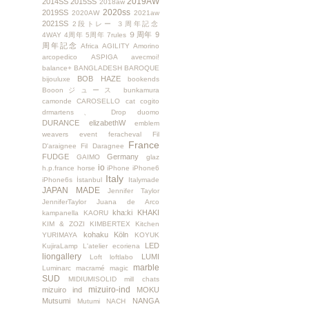
2019AW
2014SS
2015SS
2018aw
2020ss
2019SS
2020AW
2021aw
2021SS
2段トレー
３周年記念
９周年
9
4WAY
4周年
5周年
7rules
周年記念
Africa
AGILITY
Amorino
arcopedico
ASPIGA
avecmoi!
balance+
BANGLADESH
BAROQUE
BOB HAZE
bijouluxe
bookends
Booonジュース
bunkamura
camonde
CAROSELLO
cat
cogito
drmartens、
Drop
duomo
DURANCE
elizabethW
emblem
weavers
event
feracheval
Fil
France
D'araignee
Fil Daragnee
FUDGE
Germany
GAIMO
glaz
io
h.p.france
horse
iPhone
iPhone6
Italy
iPhone6s
İstanbul
Italymade
JAPAN MADE
Jennifer Taylor
JenniferTaylor
Juana de Arco
kha:ki
KHAKI
kampanella
KAORU
KIM & ZOZI
KIMBERTEX
Kitchen
kohaku
Köln
YURIMAYA
KOYUK
LED
KujiraLamp
L'atelier ecoriena
liongallery
LUMI
Loft
loftlabo
marble
Luminarc
macramé
magic
SUD
MIDIUMISOLID
mill chats
mizuiro-ind
mizuiro ind
MOKU
Mutsumi
NANGA
Mutumi
NACH