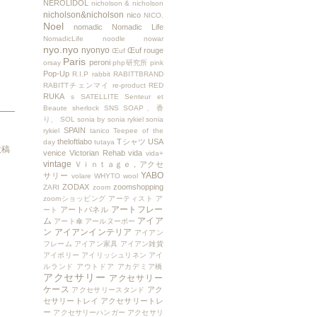
NEROLIDOL
nicholson & nicholson
nicholson&nicholson
nico
NICO.
Noel
nomadic
Nomadic Life
NomadicLife
noodle
nowar
nyo.nyo
nyonyo
Œuf rouge
Œuf
Paris
peroni
orsay
php研究所
pink
Pop-Up
R.I.P
rabbit
RABITTBRAND
RABITTチェンマイ
re-product
RED
RUKA
s
SATELLITE
Senteur et
Beaute
sherlock
SNS
SOAP、香
り、
SOL
sonia by sonia rykiel
sonia
SPAIN
rykiel
tanico
Teepee of the
theloftlabo
Tシャツ
USA
day
tutaya
投稿
venice
Victorian Rehab
vida
vida+
vintage
Ｖｉｎｔａｇｅ，アクセ
YABO
サリー
volare
WHYTO
wool
ZODAX
zoomshopping
ZARI
zoom
zoomショッピング
アーティスト
ア
アートフレー
アートパネル
ート
ム
アイア
アート傘
アールヌーボー
ン
アイアンインテリア
アイアン
フレーム
アイアン家具
アイアン雑貨
アイボリー
アイリッシュリネン
アイ
ルランド
アウトドア
アカデミア橋
アクセサリー
アクセサリー
ケース
アク
アクセサリースタンド
セサリートレイ
アクセサリートレ
ー
アクセサリーハンガー
アクセサリ