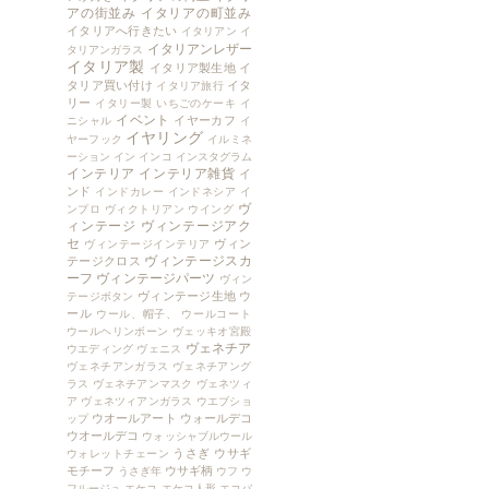
アの街並み
イタリアの町並み
イタリアへ行きたい
イタリアン
イ
イタリアンレザー
タリアンガラス
イタリア製
イタリア製生地
イ
タリア買い付け
イタ
イタリア旅行
リー
イタリー製
いちごのケーキ
イ
イベント
イヤーカフ
ニシャル
イ
イヤリング
ヤーフック
イルミネ
ーション
イン
インコ
インスタグラム
インテリア
インテリア雑貨
イ
ンド
インドカレー
インドネシア
イ
ヴ
ンプロ
ヴィクトリアン
ウイング
ィンテージ
ヴィンテージアク
セ
ヴィン
ヴィンテージインテリア
ヴィンテージスカ
テージクロス
ーフ
ヴィンテージパーツ
ヴィン
ヴィンテージ生地
ウ
テージボタン
ール
ウール、帽子、
ウールコート
ウールヘリンボーン
ヴェッキオ宮殿
ヴェネチア
ウエディング
ヴェニス
ヴェネチアンガラス
ヴェネチアング
ラス
ヴェネチアンマスク
ヴェネツィ
ア
ヴェネツィアンガラス
ウエブショ
ウオールアート
ウォールデコ
ップ
ウオールデコ
ウォッシャブルウール
うさぎ
ウサギ
ウォレットチェーン
モチーフ
ウサギ柄
うさぎ年
ウフ
ウ
フルージュ
エケコ
エケコ人形
エコバ