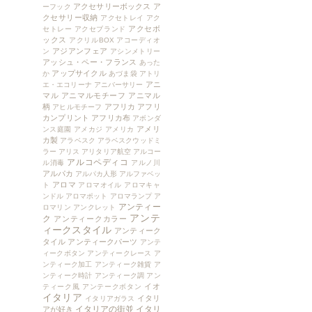
アクセサリーボックス
ア
ーフック
クセサリー収納
アクセトレイ
アク
アクセボ
セトレー
アクセブランド
ックス
アクリルBOX
アコーディオ
アジアンフェア
ン
アシンメトリー
アッシュ・ペー・フランス
あった
アップサイクル
か
あづま袋
アトリ
アニ
エ・エコリーナ
アニバーサリー
マル
アニマルモチーフ
アニマル
柄
アフリカ
アフリ
アヒルモチーフ
カンプリント
アフリカ布
アボンダ
アメリ
ンス庭園
アメカジ
アメリカ
カ製
アラベスク
アラベスクウッドミ
ラー
アリス
アリタリア航空
アルコー
アルコペディコ
ル消毒
アルノ川
アルパカ
アルパカ人形
アルファベッ
アロマ
ト
アロマオイル
アロマキャ
ンドル
アロマポット
アロマランプ
ア
アンティー
ロマリン
アンクレット
アンテ
ク
アンティークカラー
ィークスタイル
アンティーク
タイル
アンティークパーツ
アンテ
ィークボタン
アンティークレース
ア
ンティーク加工
アンティーク雑貨
ア
ンティーク時計
アンティーク調
アン
イオ
ティーク風
アンテークボタン
イタリア
イタリ
イタリアガラス
イタリアの街並
イタリ
アが好き