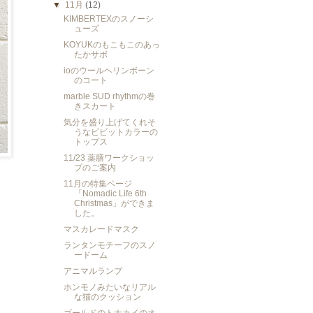
▼
11月
(12)
KIMBERTEXのスノーシ
ューズ
KOYUKのもこもこのあっ
たかサボ
ioのウールヘリンボーン
のコート
marble SUD rhythmの巻
きスカート
気分を盛り上げてくれそ
うなビビットカラーの
トップス
11/23 薬膳ワークショッ
プのご案内
11月の特集ページ
「Nomadic Life 6th
Christmas」ができま
した。
マスカレードマスク
ランタンモチーフのスノ
ードーム
アニマルランプ
ホンモノみたいなリアル
な猫のクッション