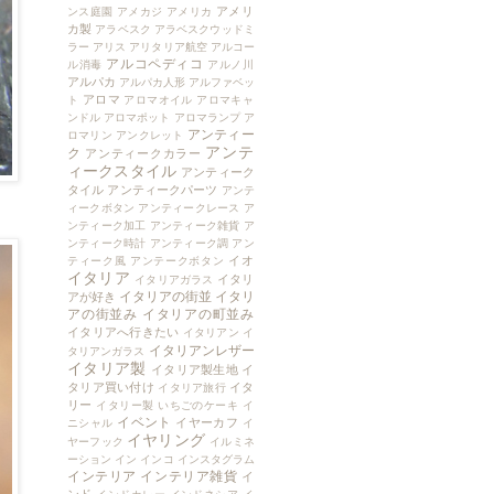
アメリ
ンス庭園
アメカジ
アメリカ
カ製
アラベスク
アラベスクウッドミ
ラー
アリス
アリタリア航空
アルコー
アルコペディコ
ル消毒
アルノ川
アルパカ
アルパカ人形
アルファベッ
アロマ
ト
アロマオイル
アロマキャ
ンドル
アロマポット
アロマランプ
ア
アンティー
ロマリン
アンクレット
アンテ
ク
アンティークカラー
ィークスタイル
アンティーク
タイル
アンティークパーツ
アンテ
ィークボタン
アンティークレース
ア
ンティーク加工
アンティーク雑貨
ア
ンティーク時計
アンティーク調
アン
イオ
ティーク風
アンテークボタン
イタリア
イタリ
イタリアガラス
イタリアの街並
イタリ
アが好き
アの街並み
イタリアの町並み
イタリアへ行きたい
イタリアン
イ
イタリアンレザー
タリアンガラス
イタリア製
イタリア製生地
イ
タリア買い付け
イタ
イタリア旅行
リー
イタリー製
いちごのケーキ
イ
イベント
イヤーカフ
ニシャル
イ
イヤリング
ヤーフック
イルミネ
ーション
イン
インコ
インスタグラム
インテリア
インテリア雑貨
イ