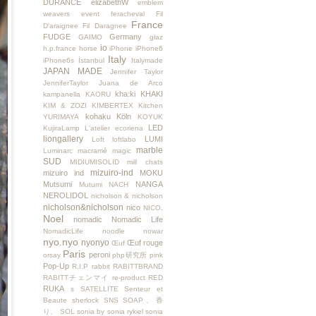
DURANCE
elizabethW
emblem
weavers
event
feracheval
Fil
France
D'araignee
Fil Daragnee
FUDGE
Germany
GAIMO
glaz
io
h.p.france
horse
iPhone
iPhone6
Italy
iPhone6s
İstanbul
Italymade
JAPAN MADE
Jennifer Taylor
JenniferTaylor
Juana de Arco
kha:ki
KHAKI
kampanella
KAORU
KIM & ZOZI
KIMBERTEX
Kitchen
kohaku
Köln
YURIMAYA
KOYUK
LED
KujiraLamp
L'atelier ecoriena
liongallery
LUMI
Loft
loftlabo
marble
Luminarc
macramé
magic
SUD
MIDIUMISOLID
mill chats
mizuiro-ind
mizuiro ind
MOKU
Mutsumi
NANGA
Mutumi
NACH
NEROLIDOL
nicholson & nicholson
nicholson&nicholson
nico
NICO.
Noel
nomadic
Nomadic Life
NomadicLife
noodle
nowar
nyo.nyo
nyonyo
Œuf rouge
Œuf
Paris
peroni
orsay
php研究所
pink
Pop-Up
R.I.P
rabbit
RABITTBRAND
RABITTチェンマイ
re-product
RED
RUKA
s
SATELLITE
Senteur et
Beaute
sherlock
SNS
SOAP、香
り、
SOL
sonia by sonia rykiel
sonia