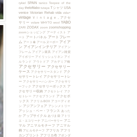
SPAIN
rykiel
tanico
Teepee of the
theloftlabo
Tシャツ
USA
day
tutaya
venice
Victorian Rehab
vida
vida+
vintage
Ｖｉｎｔａｇｅ，アクセ
YABO
サリー
volare
WHYTO
wool
ZODAX
zoomshopping
ZARI
zoom
zoomショッピング
アーティスト
ア
アートフレー
アートパネル
ート
ム
アイア
アート傘
アールヌーボー
ン
アイアンインテリア
アイアン
フレーム
アイアン家具
アイアン雑貨
アイボリー
アイリッシュリネン
アイ
ルランド
アウトドア
アカデミア橋
アクセサリー
アクセサリー
ケース
アク
アクセサリースタンド
セサリートレイ
アクセサリートレ
ー
アクセサリーハンガー
アクセサリ
アクセサリーボックス
ア
ーフック
クセサリー収納
アクセトレイ
アク
アクセボ
セトレー
アクセブランド
ックス
アクリルBOX
アコーディオ
アジアンフェア
ン
アシンメトリー
アッシュ・ペー・フランス
あった
アップサイクル
か
あづま袋
アトリ
アニ
エ・エコリーナ
アニバーサリー
マル
アニマルモチーフ
アニマル
柄
アフリカ
アフリ
アヒルモチーフ
カンプリント
アフリカ布
アボンダ