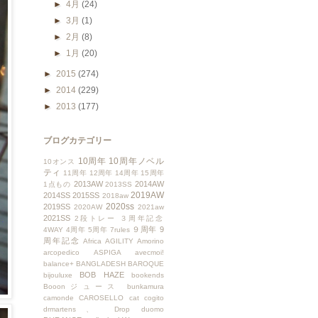
►
4月
(24)
►
3月
(1)
►
2月
(8)
►
1月
(20)
►
2015
(274)
►
2014
(229)
►
2013
(177)
ブログカテゴリー
10周年
10周年ノベル
10オンス
ティ
11周年
12周年
14周年
15周年
2013AW
2014AW
1点もの
2013SS
2019AW
2014SS
2015SS
2018aw
2020ss
2019SS
2020AW
2021aw
2021SS
2段トレー
３周年記念
９周年
9
4WAY
4周年
5周年
7rules
周年記念
Africa
AGILITY
Amorino
arcopedico
ASPIGA
avecmoi!
balance+
BANGLADESH
BAROQUE
BOB HAZE
bijouluxe
bookends
Booonジュース
bunkamura
camonde
CAROSELLO
cat
cogito
drmartens、
Drop
duomo