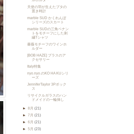
ルホルダー
天使の羽が生えたブタの
置き時計
marble SUD かくれんぼ
シリーズのスカート
marble SUDの三角ペナン
トをモチーフにした刺
繍Tシャツ
薔薇モチーフのワインホ
ルダー
[BOB HAZE] ブラスのア
クセサリー
Italy特集
nyo.nyo.のKO HA KUシリ
ーズ
JenniferTaylor 3Pボック
ス
リサイクルガラスのハン
ドメイドの一輪挿し
►
8月
(21)
►
7月
(21)
►
6月
(21)
►
5月
(23)