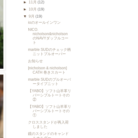
►
11月
(12)
►
10月
(19)
▼
9月
(19)
ioのオールインワン
NICO.
nicholson&nicholson
のNAVYダッフルコー
ト
marble SUDのチェック柄
ニットプルオーバー
お知らせ
[nicholson & nicholson]
CATH 巻きスカート
marble SUDのプルオーバ
ータイプニット
【YABO】ソフト山羊革リ
バーシブルトートその
②
【YABO】ソフト山羊革リ
バーシブルトートその
①
クロススタンドが再入荷
しました
鏡のスタンドのキャンド