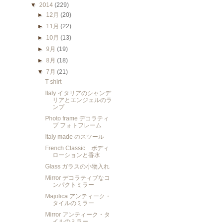
▼
2014
(229)
►
12月
(20)
►
11月
(22)
►
10月
(13)
►
9月
(19)
►
8月
(18)
▼
7月
(21)
T-shirt
Italy イタリアのシャンデ
リアとエンジェルのラ
ンプ
Photo frame デコラティ
ブ フォトフレーム
Italy made のスツール
French Classic ボディ
ローションと香水
Glass ガラスの小物入れ
Mirror デコラティブなコ
ンパクトミラー
Majolica アンティーク・
タイルのミラー
Mirror アンティーク・タ
イルのミラー