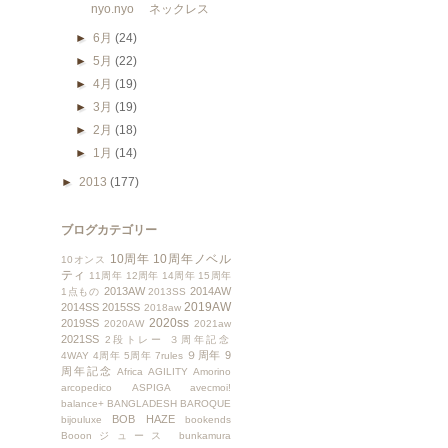
nyo.nyo ネックレス
►
6月
(24)
►
5月
(22)
►
4月
(19)
►
3月
(19)
►
2月
(18)
►
1月
(14)
►
2013
(177)
ブログカテゴリー
10周年
10周年ノベル
10オンス
ティ
11周年
12周年
14周年
15周年
2013AW
2014AW
1点もの
2013SS
2019AW
2014SS
2015SS
2018aw
2020ss
2019SS
2020AW
2021aw
2021SS
2段トレー
３周年記念
９周年
9
4WAY
4周年
5周年
7rules
周年記念
Africa
AGILITY
Amorino
arcopedico
ASPIGA
avecmoi!
balance+
BANGLADESH
BAROQUE
BOB HAZE
bijouluxe
bookends
Booonジュース
bunkamura