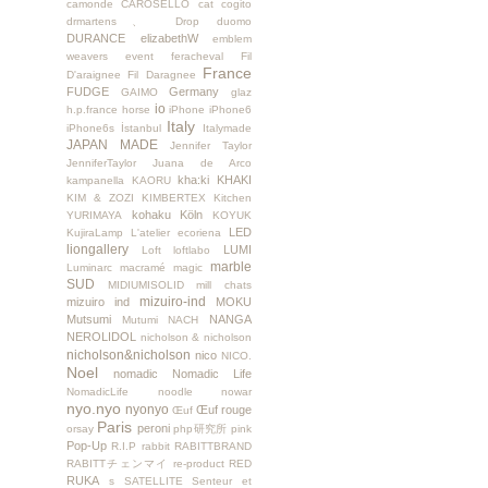
camonde
CAROSELLO
cat
cogito
drmartens、
Drop
duomo
DURANCE
elizabethW
emblem
weavers
event
feracheval
Fil
France
D'araignee
Fil Daragnee
FUDGE
Germany
GAIMO
glaz
io
h.p.france
horse
iPhone
iPhone6
Italy
iPhone6s
İstanbul
Italymade
JAPAN MADE
Jennifer Taylor
JenniferTaylor
Juana de Arco
kha:ki
KHAKI
kampanella
KAORU
KIM & ZOZI
KIMBERTEX
Kitchen
kohaku
Köln
YURIMAYA
KOYUK
LED
KujiraLamp
L'atelier ecoriena
liongallery
LUMI
Loft
loftlabo
marble
Luminarc
macramé
magic
SUD
MIDIUMISOLID
mill chats
mizuiro-ind
mizuiro ind
MOKU
Mutsumi
NANGA
Mutumi
NACH
NEROLIDOL
nicholson & nicholson
nicholson&nicholson
nico
NICO.
Noel
nomadic
Nomadic Life
NomadicLife
noodle
nowar
nyo.nyo
nyonyo
Œuf rouge
Œuf
Paris
peroni
orsay
php研究所
pink
Pop-Up
R.I.P
rabbit
RABITTBRAND
RABITTチェンマイ
re-product
RED
RUKA
s
SATELLITE
Senteur et