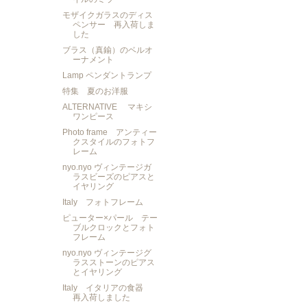
モザイクガラスのディス
ペンサー 再入荷しま
した
ブラス（真鍮）のベルオ
ーナメント
Lamp ペンダントランプ
特集 夏のお洋服
ALTERNATIVE マキシ
ワンピース
Photo frame アンティー
クスタイルのフォトフ
レーム
nyo.nyo ヴィンテージガ
ラスビーズのピアスと
イヤリング
Italy フォトフレーム
ピューター×パール テー
ブルクロックとフォト
フレーム
nyo.nyo ヴィンテージグ
ラスストーンのピアス
とイヤリング
Italy イタリアの食器
再入荷しました