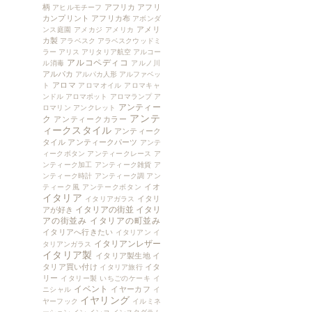
柄
アフリカ
アフリ
アヒルモチーフ
カンプリント
アフリカ布
アボンダ
アメリ
ンス庭園
アメカジ
アメリカ
カ製
アラベスク
アラベスクウッドミ
ラー
アリス
アリタリア航空
アルコー
アルコペディコ
ル消毒
アルノ川
アルパカ
アルパカ人形
アルファベッ
アロマ
ト
アロマオイル
アロマキャ
ンドル
アロマポット
アロマランプ
ア
アンティー
ロマリン
アンクレット
アンテ
ク
アンティークカラー
ィークスタイル
アンティーク
タイル
アンティークパーツ
アンテ
ィークボタン
アンティークレース
ア
ンティーク加工
アンティーク雑貨
ア
ンティーク時計
アンティーク調
アン
イオ
ティーク風
アンテークボタン
イタリア
イタリ
イタリアガラス
イタリアの街並
イタリ
アが好き
アの街並み
イタリアの町並み
イタリアへ行きたい
イタリアン
イ
イタリアンレザー
タリアンガラス
イタリア製
イタリア製生地
イ
タリア買い付け
イタ
イタリア旅行
リー
イタリー製
いちごのケーキ
イ
イベント
イヤーカフ
ニシャル
イ
イヤリング
ヤーフック
イルミネ