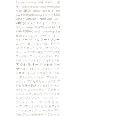
Beaute
sherlock
SNS
SOAP、香
り、
SOL
sonia by sonia rykiel
sonia
SPAIN
rykiel
tanico
Teepee of the
theloftlabo
Tシャツ
USA
day
tutaya
venice
Victorian Rehab
vida
vida+
vintage
Ｖｉｎｔａｇｅ，アクセ
YABO
サリー
volare
WHYTO
wool
ZODAX
zoomshopping
ZARI
zoom
zoomショッピング
アーティスト
ア
アートフレー
アートパネル
ート
ム
アイア
アート傘
アールヌーボー
ン
アイアンインテリア
アイアン
フレーム
アイアン家具
アイアン雑貨
アイボリー
アイリッシュリネン
アイ
ルランド
アウトドア
アカデミア橋
アクセサリー
アクセサリー
ケース
アク
アクセサリースタンド
セサリートレイ
アクセサリートレ
ー
アクセサリーハンガー
アクセサリ
アクセサリーボックス
ア
ーフック
クセサリー収納
アクセトレイ
アク
アクセボ
セトレー
アクセブランド
ックス
アクリルBOX
アコーディオ
アジアンフェア
ン
アシンメトリー
アッシュ・ペー・フランス
あった
アップサイクル
か
あづま袋
アトリ
アニ
エ・エコリーナ
アニバーサリー
マル
アニマルモチーフ
アニマル