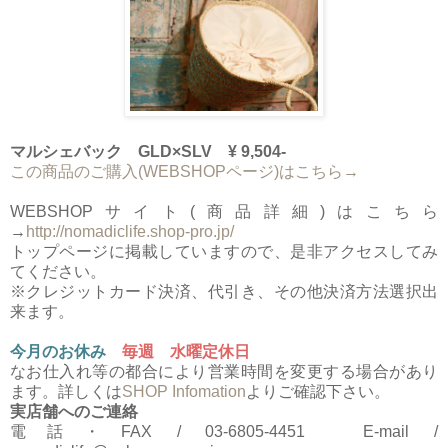
マルシェバック GLD×SLV ¥ 9,504-
この商品のご購入(WEBSHOPページ)はこちら→
WEBSHOPサイト(商品詳細)はこちら
→
http://nomadiclife.shop-pro.jp/
トップページに掲載していますので、是非アクセスしてみ
てください。
※クレジットカード決済、代引き、その他決済方法選択出
来ます。
今月のお休み
毎週 水曜定休日
なお仕入れ等の都合により営業時間を変更する場合があり
ます。詳しくは
SHOP Infomation
よりご確認下さい。
実店舗へのご連絡
電話・FAX / 03-6805-4451 E-mail /