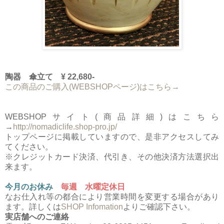
陶器 傘立て ¥ 22,680-
この商品のご購入(WEBSHOPページ)はこちら→
WEBSHOPサイト(商品詳細)はこちら
→
http://nomadiclife.shop-pro.jp/
トップページに掲載していますので、是非アクセスしてみ
てください。
※クレジットカード決済、代引き、その他決済方法選択出
来ます。
今月のお休み
毎週 水曜定休日
なお仕入れ等の都合により営業時間を変更する場合があり
ます。詳しくは
SHOP Infomation
よりご確認下さい。
実店舗へのご連絡