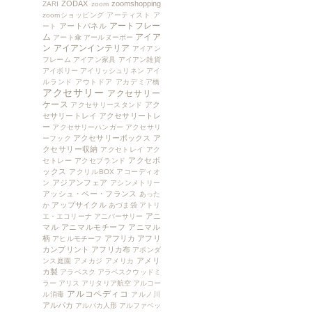
ZODAX
zoomshopping
ZARI
zoom
zoomショッピング
アーティスト
ア
アートフレー
アートパネル
ート
ム
アイア
アート傘
アールヌーボー
ン
アイアンインテリア
アイアン
フレーム
アイアン家具
アイアン雑貨
アイボリー
アイリッシュリネン
アイ
ルランド
アウトドア
アカデミア橋
アクセサリー
アクセサリー
ケース
アク
アクセサリースタンド
セサリートレイ
アクセサリートレ
ー
アクセサリーハンガー
アクセサリ
アクセサリーボックス
ア
ーフック
クセサリー収納
アクセトレイ
アク
アクセボ
セトレー
アクセブランド
ックス
アクリルBOX
アコーディオ
アジアンフェア
ン
アシンメトリー
アッシュ・ペー・フランス
あった
アップサイクル
か
あづま袋
アトリ
アニ
エ・エコリーナ
アニバーサリー
マル
アニマルモチーフ
アニマル
柄
アフリカ
アフリ
アヒルモチーフ
カンプリント
アフリカ布
アボンダ
アメリ
ンス庭園
アメカジ
アメリカ
カ製
アラベスク
アラベスクウッドミ
ラー
アリス
アリタリア航空
アルコー
アルコペディコ
ル消毒
アルノ川
アルパカ
アルパカ人形
アルファベッ