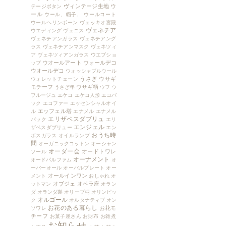
ヴィンテージ生地
ウ
テージボタン
ール
ウール、帽子、
ウールコート
ウールヘリンボーン
ヴェッキオ宮殿
ヴェネチア
ウエディング
ヴェニス
ヴェネチアンガラス
ヴェネチアング
ラス
ヴェネチアンマスク
ヴェネツィ
ア
ヴェネツィアンガラス
ウエブショ
ウオールアート
ウォールデコ
ップ
ウオールデコ
ウォッシャブルウール
うさぎ
ウサギ
ウォレットチェーン
モチーフ
ウサギ柄
うさぎ年
ウフ
ウ
フルージュ
エケコ
エケコ人形
エコバ
ック
エコファー
エッセンシャルオイ
エッフェル塔
ル
エナメル
エナメル
エリザベスダブリュ
バック
エリ
エンジェル
ザベスダブリュー
エン
おうち時
ボスガラス
オイルランプ
間
オーガニックコットン
オーシャン
オーダー会
オードトワレ
ソール
オーナメント
オードパルファム
オ
ーバーオール
オーバルプレート
オー
オールインワン
メント
おしゃれ
オ
オブジェ
オペラ座
ットマン
オラン
ダ
オランダ製
オリーブ柄
オリンピッ
オルゴール
ク
オルタナティブ
オン
お花のある暮らし
お花モ
ソワレ
チーフ
お菓子屋さん
お財布
お雑煮
お知らせ