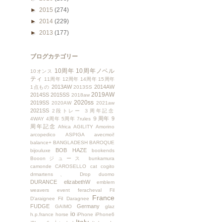
►
2015
(274)
►
2014
(229)
►
2013
(177)
ブログカテゴリー
10周年
10周年ノベル
10オンス
ティ
11周年
12周年
14周年
15周年
2013AW
2014AW
1点もの
2013SS
2019AW
2014SS
2015SS
2018aw
2020ss
2019SS
2020AW
2021aw
2021SS
2段トレー
３周年記念
９周年
9
4WAY
4周年
5周年
7rules
周年記念
Africa
AGILITY
Amorino
arcopedico
ASPIGA
avecmoi!
balance+
BANGLADESH
BAROQUE
BOB HAZE
bijouluxe
bookends
Booonジュース
bunkamura
camonde
CAROSELLO
cat
cogito
drmartens、
Drop
duomo
DURANCE
elizabethW
emblem
weavers
event
feracheval
Fil
France
D'araignee
Fil Daragnee
FUDGE
Germany
GAIMO
glaz
io
h.p.france
horse
iPhone
iPhone6