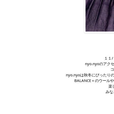
１１
nyo.nyoのア
コ
nyo.nyoは秋冬にぴっ
BALANCE＋のウー
楽
みな