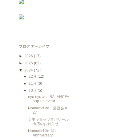
ブログ アーカイブ
►
2026
(17)
►
2025
(62)
▼
2024
(72)
►
12月
(12)
►
11月
(6)
▼
10月
(5)
nyo.nyo and BALANCE+
pop-up event
NomadicLife 落語会＃
27
シモキタ三ツ星バザール
出店のお知らせ
NomadicLife 14th
Anniversary