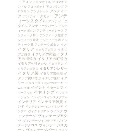
アロマ
ト
アロマオイル
アロマキャ
ンドル
アロマポット
アロマランプ
ア
アンティー
ロマリン
アンクレット
アンテ
ク
アンティークカラー
ィークスタイル
アンティーク
タイル
アンティークパーツ
アンテ
ィークボタン
アンティークレース
ア
ンティーク加工
アンティーク雑貨
ア
ンティーク時計
アンティーク調
アン
イオ
ティーク風
アンテークボタン
イタリア
イタリ
イタリアガラス
イタリアの街並
イタリ
アが好き
アの街並み
イタリアの町並み
イタリアへ行きたい
イタリアン
イ
イタリアンレザー
タリアンガラス
イタリア製
イタリア製生地
イ
タリア買い付け
イタ
イタリア旅行
リー
イタリー製
いちごのケーキ
イ
イベント
イヤーカフ
ニシャル
イ
イヤリング
ヤーフック
イルミネ
ーション
イン
インコ
インスタグラム
インテリア
インテリア雑貨
イ
ンド
インドカレー
インドネシア
イ
ヴ
ンプロ
ヴィクトリアン
ウイング
ィンテージ
ヴィンテージアク
セ
ヴィン
ヴィンテージインテリア
ヴィンテージスカ
テージクロス
ーフ
ヴィンテージパーツ
ヴィン