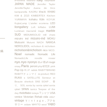
Italy
iPhone6s
İstanbul
Italymade
JAPAN MADE
Jennifer Taylor
JenniferTaylor
Juana de Arco
kha:ki
KHAKI
kampanella
KAORU
KIM & ZOZI
KIMBERTEX
Kitchen
kohaku
Köln
YURIMAYA
KOYUK
LED
KujiraLamp
L'atelier ecoriena
liongallery
LUMI
Loft
loftlabo
marble
Luminarc
macramé
magic
SUD
MIDIUMISOLID
mill chats
mizuiro-ind
mizuiro ind
MOKU
Mutsumi
NANGA
Mutumi
NACH
NEROLIDOL
nicholson & nicholson
nicholson&nicholson
nico
NICO.
投稿
Noel
nomadic
Nomadic Life
NomadicLife
noodle
nowar
nyo.nyo
nyonyo
Œuf rouge
Œuf
Paris
peroni
orsay
php研究所
pink
Pop-Up
R.I.P
rabbit
RABITTBRAND
RABITTチェンマイ
re-product
RED
RUKA
s
SATELLITE
Senteur et
Beaute
sherlock
SNS
SOAP、香
り、
SOL
sonia by sonia rykiel
sonia
SPAIN
rykiel
tanico
Teepee of the
theloftlabo
Tシャツ
USA
day
tutaya
venice
Victorian Rehab
vida
vida+
vintage
Ｖｉｎｔａｇｅ，アクセ
YABO
サリー
volare
WHYTO
wool