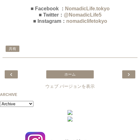
■ Facebook ：
NomadicLife.tokyo
■ Twitter：
@NomadicLife5
■ Instagram：
nomadiclifetokyo
共有
‹
›
ホーム
ウェブ バージョンを表示
ARCHIVE