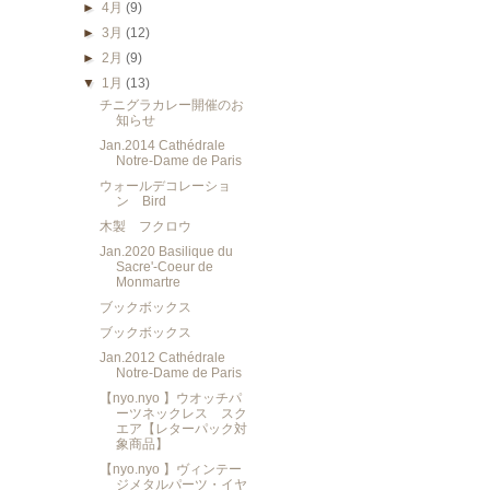
►
4月
(9)
►
3月
(12)
►
2月
(9)
▼
1月
(13)
チニグラカレー開催のお
知らせ
Jan.2014 Cathédrale
Notre-Dame de Paris
ウォールデコレーショ
ン Bird
木製 フクロウ
Jan.2020 Basilique du
Sacre'-Coeur de
Monmartre
ブックボックス
ブックボックス
Jan.2012 Cathédrale
Notre-Dame de Paris
【nyo.nyo 】ウオッチパ
ーツネックレス スク
エア【レターパック対
象商品】
【nyo.nyo 】ヴィンテー
ジメタルパーツ・イヤ