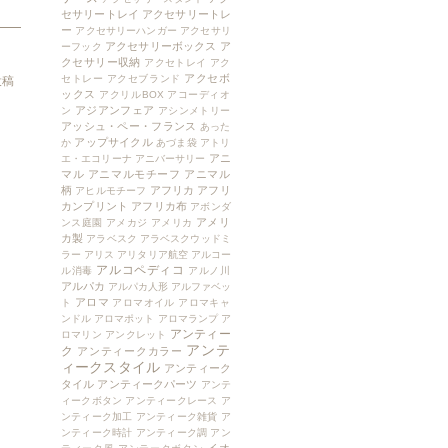
セサリートレイ
アクセサリートレ
ー
アクセサリーハンガー
アクセサリ
アクセサリーボックス
ア
ーフック
クセサリー収納
アクセトレイ
アク
アクセボ
セトレー
アクセブランド
投稿
ックス
アクリルBOX
アコーディオ
アジアンフェア
ン
アシンメトリー
アッシュ・ペー・フランス
あった
アップサイクル
か
あづま袋
アトリ
アニ
エ・エコリーナ
アニバーサリー
マル
アニマルモチーフ
アニマル
柄
アフリカ
アフリ
アヒルモチーフ
カンプリント
アフリカ布
アボンダ
アメリ
ンス庭園
アメカジ
アメリカ
カ製
アラベスク
アラベスクウッドミ
ラー
アリス
アリタリア航空
アルコー
アルコペディコ
ル消毒
アルノ川
アルパカ
アルパカ人形
アルファベッ
アロマ
ト
アロマオイル
アロマキャ
ンドル
アロマポット
アロマランプ
ア
アンティー
ロマリン
アンクレット
アンテ
ク
アンティークカラー
ィークスタイル
アンティーク
タイル
アンティークパーツ
アンテ
ィークボタン
アンティークレース
ア
ンティーク加工
アンティーク雑貨
ア
ンティーク時計
アンティーク調
アン