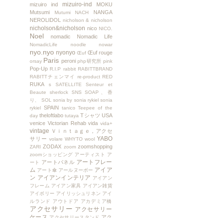
mizuiro-ind
mizuiro ind
MOKU
Mutsumi
NANGA
Mutumi
NACH
NEROLIDOL
nicholson & nicholson
nicholson&nicholson
nico
NICO.
Noel
nomadic
Nomadic Life
NomadicLife
noodle
nowar
nyo.nyo
nyonyo
Œuf rouge
Œuf
Paris
peroni
orsay
php研究所
pink
Pop-Up
R.I.P
rabbit
RABITTBRAND
RABITTチェンマイ
re-product
RED
RUKA
s
SATELLITE
Senteur et
Beaute
sherlock
SNS
SOAP、香
り、
SOL
sonia by sonia rykiel
sonia
SPAIN
rykiel
tanico
Teepee of the
theloftlabo
Tシャツ
USA
day
tutaya
venice
Victorian Rehab
vida
vida+
vintage
Ｖｉｎｔａｇｅ，アクセ
YABO
サリー
volare
WHYTO
wool
ZODAX
zoomshopping
ZARI
zoom
zoomショッピング
アーティスト
ア
アートフレー
アートパネル
ート
ム
アイア
アート傘
アールヌーボー
ン
アイアンインテリア
アイアン
フレーム
アイアン家具
アイアン雑貨
アイボリー
アイリッシュリネン
アイ
ルランド
アウトドア
アカデミア橋
アクセサリー
アクセサリー
ケース
アク
アクセサリースタンド