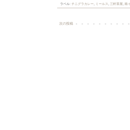
ラベル:
チニグラカレー
,
ミールス
,
三軒茶屋
,
南
次の投稿