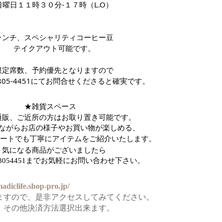
日曜日１１時３０分-１７時
（L.O）
ランチ、スペシャリティコーヒー豆
テイクアウト可能です。
限定席数、予約優先となりますので
6805-4451にてお問合せくださると確実です。
★雑貨スペース　
通販、ご近所の方はお取り置き可能です。
ながらお店の様子やお買い物が楽しめる、
リモートでも丁寧にアイテムをご紹介いたします。
気になる商品がございましたら
68054451までお気軽にお問い合わせ下さい。
madiclife.shop-pro.jp/
ますので、是非アクセスしてみてください。
、その他決済方法選択出来ます。