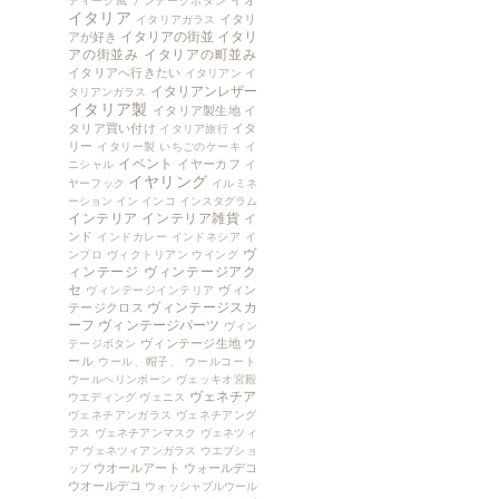
イオ
ティーク風
アンテークボタン
イタリア
イタリ
イタリアガラス
イタリアの街並
イタリ
アが好き
アの街並み
イタリアの町並み
イタリアへ行きたい
イタリアン
イ
イタリアンレザー
タリアンガラス
イタリア製
イタリア製生地
イ
タリア買い付け
イタ
イタリア旅行
リー
イタリー製
いちごのケーキ
イ
イベント
イヤーカフ
ニシャル
イ
イヤリング
ヤーフック
イルミネ
ーション
イン
インコ
インスタグラム
インテリア
インテリア雑貨
イ
ンド
インドカレー
インドネシア
イ
ヴ
ンプロ
ヴィクトリアン
ウイング
ィンテージ
ヴィンテージアク
セ
ヴィン
ヴィンテージインテリア
ヴィンテージスカ
テージクロス
ーフ
ヴィンテージパーツ
ヴィン
ヴィンテージ生地
ウ
テージボタン
ール
ウール、帽子、
ウールコート
ウールヘリンボーン
ヴェッキオ宮殿
ヴェネチア
ウエディング
ヴェニス
ヴェネチアンガラス
ヴェネチアング
ラス
ヴェネチアンマスク
ヴェネツィ
ア
ヴェネツィアンガラス
ウエブショ
ウオールアート
ウォールデコ
ップ
ウオールデコ
ウォッシャブルウール