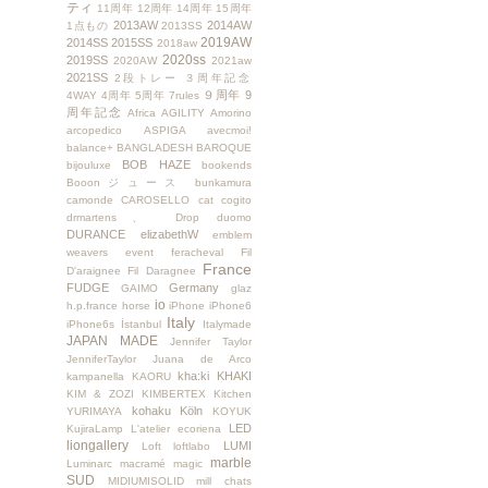
ティ
11周年
12周年
14周年
15周年
2013AW
2014AW
1点もの
2013SS
2019AW
2014SS
2015SS
2018aw
2020ss
2019SS
2020AW
2021aw
2021SS
2段トレー
３周年記念
９周年
9
4WAY
4周年
5周年
7rules
周年記念
Africa
AGILITY
Amorino
arcopedico
ASPIGA
avecmoi!
balance+
BANGLADESH
BAROQUE
BOB HAZE
bijouluxe
bookends
Booonジュース
bunkamura
camonde
CAROSELLO
cat
cogito
drmartens、
Drop
duomo
DURANCE
elizabethW
emblem
weavers
event
feracheval
Fil
France
D'araignee
Fil Daragnee
FUDGE
Germany
GAIMO
glaz
io
h.p.france
horse
iPhone
iPhone6
Italy
iPhone6s
İstanbul
Italymade
JAPAN MADE
Jennifer Taylor
JenniferTaylor
Juana de Arco
kha:ki
KHAKI
kampanella
KAORU
KIM & ZOZI
KIMBERTEX
Kitchen
kohaku
Köln
YURIMAYA
KOYUK
LED
KujiraLamp
L'atelier ecoriena
liongallery
LUMI
Loft
loftlabo
marble
Luminarc
macramé
magic
SUD
MIDIUMISOLID
mill chats