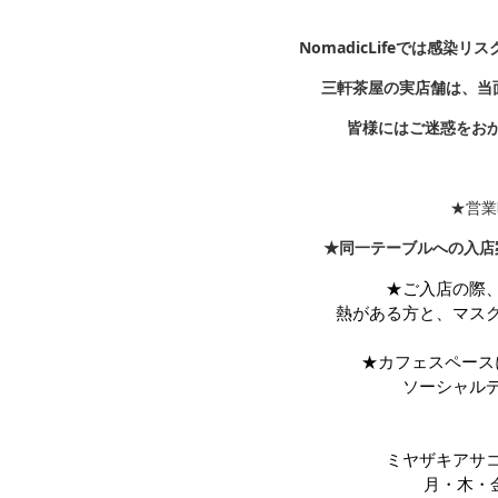
NomadicLifeでは感
三軒茶屋の実店舗は、当
皆様にはご迷惑をお
★営業
★同一テーブルへの入店
★ご入店の際
熱がある方と、マス
★カフェスペース
ソーシャル
ミヤザキアサ
月・木・