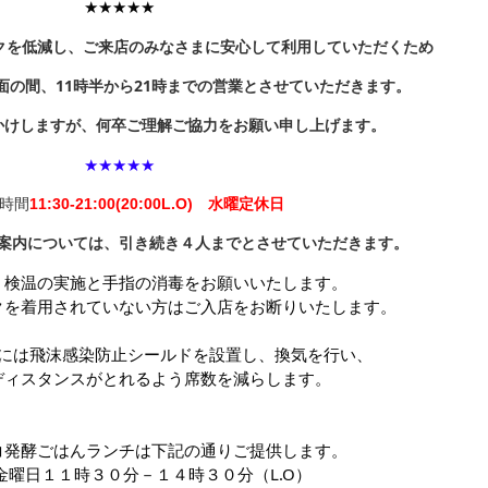
★★★★★
染リスクを低減し、ご来店のみなさまに安心して利用していただくため
面の間、11時半から21時までの営業とさせていただきます。
かけしますが、何卒ご理解ご協力をお願い申し上げます。
★★★★★
時間
11:30-21:00(20:00L.O) 水曜定休日
案内については、引き続き４人までとさせていただきます。
、検温の実施と手指の消毒をお願いいたします。
クを着用されていない方はご入店をお断りいたします。
には
飛沫感染防止シールドを設置し、換気を行い、
ディスタンスがとれるよう席数を減らします。
コ発酵ごはんランチは下記の通りご提供します。
金曜日１１時３０分－１４時３０分（L.O）