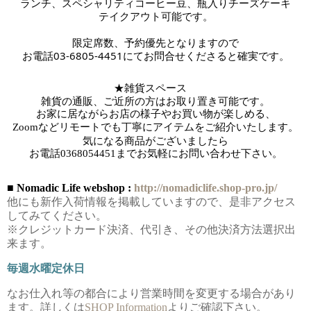
ランチ、スペシャリティコーヒー豆、瓶入りチーズケーキ
テイクアウト可能です。
限定席数、予約優先となりますので
お電話03-6805-4451にてお問合せくださると確実です。
★雑貨スペース　
雑貨の通販、ご近所の方はお取り置き可能です。
お家に居ながらお店の様子やお買い物が楽しめる、
Zoomなどリモートでも丁寧にアイテムをご紹介いたします。
気になる商品がございましたら
お電話
0368054451までお気軽にお問い合わせ下さい。
■ Nomadic Life webshop :
http://nomadiclife.shop-pro.jp/
他にも新作入荷情報を掲載していますので、是非アクセス
してみてください。
※クレジットカード決済、代引き、その他決済方法選択出
来ます。
毎週水曜定休日
なお仕入れ等の都合により営業時間を変更する場合があり
ます。詳しくは
SHOP Information
よりご確認下さい。