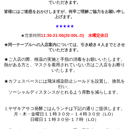
ていただきます。
皆様にはご迷惑をおかけしますが、何卒ご理解ご協力をお願い申し
上げます。
★★★★★
★営業時間
11:30-21:00(20:00L.O) 水曜定休日
★同一テーブルへの入店案内については、引き続き４人までとさせ
ていただきます。
★ご入店の際、検温の実施と手指の消毒をお願いいたします。
熱がある方と、マスクを着用されていない方はご入店をお断り
いたします。
★カフェスペースには
飛沫感染防止シールドを設置し、換気を
行い、
ソーシャルディスタンスがとれるよう席数を減らします。
ミヤザキアサコ発酵ごはんランチは下記の通りご提供します。
月・木・金曜日１１時３０分－１４時３０分（L.O）
日曜日１１時３０分-１７時
（L.O）