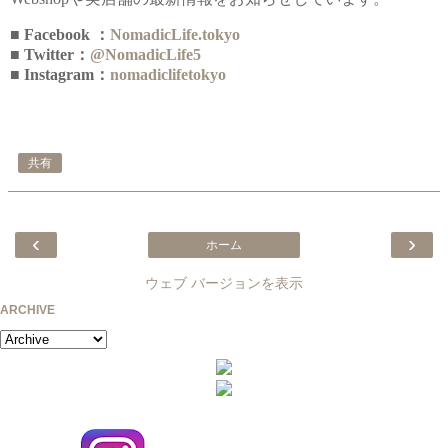
■ Facebook ：
NomadicLife.tokyo
■ Twitter：
@NomadicLife5
■ Instagram：
nomadiclifetokyo
共有
‹
›
ホーム
ウェブ バージョンを表示
ARCHIVE