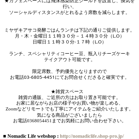
★カフェスペースには
飛沫感染防止シールドを設置し、換気を
行い、
ソーシャルディスタンスがとれるよう席数を減らします。
ミヤザキアサコ発酵ごはんランチは下記の通りご提供します。
月・木・金曜日１１時３０分－１４時３０分（L.O）
日曜日１１時３０分-１７時
（L.O）
ランチ、スペシャリティコーヒー豆、瓶入りチーズケーキ
テイクアウト可能です。
限定席数、予約優先となりますので
お電話03-6805-4451にてお問合せくださると確実です。
★雑貨スペース　
雑貨の通販、ご近所の方はお取り置き可能です。
お家に居ながらお店の様子やお買い物が楽しめる、
Zoomなどリモートでも丁寧にアイテムをご紹介いたします。
気になる商品がございましたら
お電話
0368054451までお気軽にお問い合わせ下さい。
■ Nomadic Life webshop :
http://nomadiclife.shop-pro.jp/