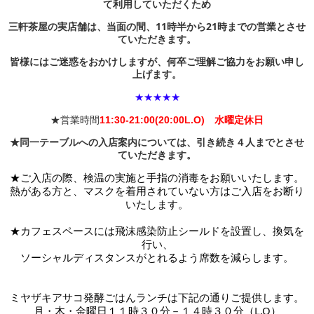
て利用していただくため
三軒茶屋の実店舗は、当面の間、11時半から21時までの営業とさせ
ていただきます。
皆様にはご迷惑をおかけしますが、何卒ご理解ご協力をお願い申し
上げます。
★★★★★
★営業時間
11:30-21:00(20:00L.O) 水曜定休日
★同一テーブルへの入店案内については、引き続き４人までとさせ
ていただきます。
★ご入店の際、検温の実施と手指の消毒をお願いいたします。
熱がある方と、マスクを着用されていない方はご入店をお断り
いたします。
★カフェスペースには
飛沫感染防止シールドを設置し、換気を
行い、
ソーシャルディスタンスがとれるよう席数を減らします。
ミヤザキアサコ発酵ごはんランチは下記の通りご提供します。
月・木・金曜日１１時３０分－１４時３０分（L.O）