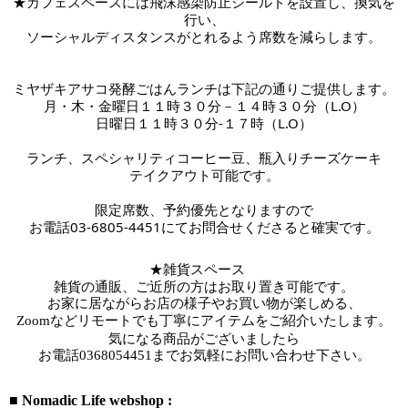
★カフェスペースには
飛沫感染防止シールドを設置し、換気を
行い、
ソーシャルディスタンスがとれるよう席数を減らします。
ミヤザキアサコ発酵ごはんランチは下記の通りご提供します。
月・木・金曜日１１時３０分－１４時３０分（L.O）
日曜日１１時３０分-１７時
（L.O）
ランチ、スペシャリティコーヒー豆、瓶入りチーズケーキ
テイクアウト可能です。
限定席数、予約優先となりますので
お電話03-6805-4451にてお問合せくださると確実です。
★雑貨スペース　
雑貨の通販、ご近所の方はお取り置き可能です。
お家に居ながらお店の様子やお買い物が楽しめる、
Zoomなどリモートでも丁寧にアイテムをご紹介いたします。
気になる商品がございましたら
お電話
0368054451までお気軽にお問い合わせ下さい。
■ Nomadic Life webshop :