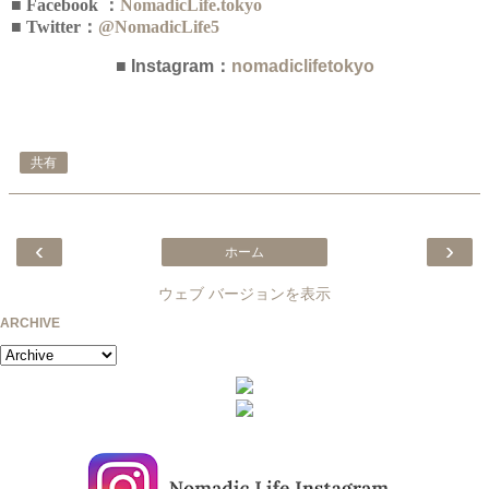
■ Facebook ：
NomadicLife.tokyo
■ Twitter：
@NomadicLife5
■ Instagram：
nomadiclifetokyo
共有
‹
›
ホーム
ウェブ バージョンを表示
ARCHIVE