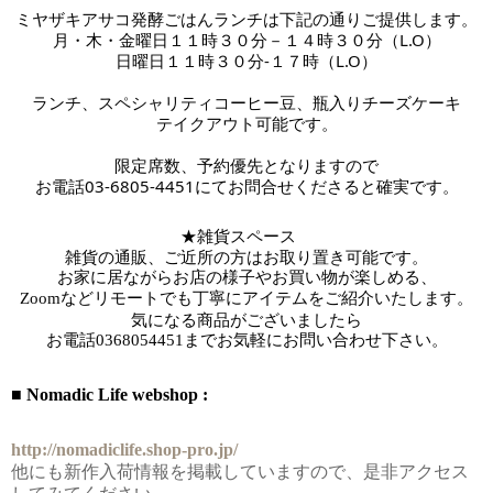
ミヤザキアサコ発酵ごはんランチは下記の通りご提供します。
月・木・金曜日１１時３０分－１４時３０分（L.O）
日曜日１１時３０分-１７時
（L.O）
ランチ、スペシャリティコーヒー豆、瓶入りチーズケーキ
テイクアウト可能です。
限定席数、予約優先となりますので
お電話03-6805-4451にてお問合せくださると確実です。
★雑貨スペース　
雑貨の通販、ご近所の方はお取り置き可能です。
お家に居ながらお店の様子やお買い物が楽しめる、
Zoomなどリモートでも丁寧にアイテムをご紹介いたします。
気になる商品がございましたら
お電話
0368054451までお気軽にお問い合わせ下さい。
■ Nomadic Life webshop :
http://nomadiclife.shop-pro.jp/
他にも新作入荷情報を掲載していますので、是非アクセス