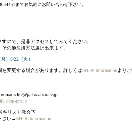
68054451までお気軽にお問い合わせ下さい。
ますので、是非アクセスしてみてください。
、その他決済方法選択出来ます。
月）6/22（火）
間を変更する場合があります。詳しくは
SHOP Information
よりご
madiclife@galaxy.ocn.ne.jp
ife.shop-pro.jp
田谷キリスト教会下
下さい→
SHOP Information