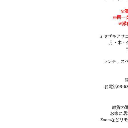
※
※同一
※滞
ミヤザキアサ
月・木・
ランチ、ス
お電話03-
雑貨の
お家に居
Zoomなど