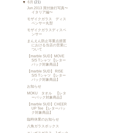
▼
6月
(21)
Jun.2013 買付旅行写真〜
イタリア編〜
モザイクガラス ディス
ペンサー丸型
モザイクガラスディスペ
ンサー
まんえん防止等重点措置
における当店の営業に
ついて
【marble SUD】MOVE
S/S Tシャツ 【レター
パック対象商品】
【marble SUD】 RISE
S/S Tシャツ 【レター
パック対象商品】
お知らせ
MOKU タオル 【レタ
ーパック対象商品】
【marble SUD】CHEER
UP Tee 【レターパッ
ク対象商品】
臨時休業のお知らせ
八角ガラスボックス