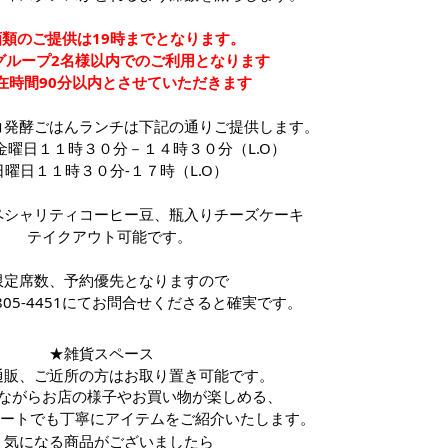
酒類のご提供は19時までとなります。
グループ2名様以内でのご利用となります
在時間90分以内とさせていただきます
コ発酵ごはんランチは下記の通りご提供します。
金曜日１１時３０分－１４時３０分（L.O）
日曜日１１時３０分-１７時
（L.O）
ペシャリティコーヒー豆、瓶入りチーズケーキ
テイクアウト可能です。
限定席数、予約優先となりますので
6805-4451にてお問合せくださると確実です。
★雑貨スペース　
通販、ご近所の方はお取り置き可能です。
ながらお店の様子やお買い物が楽しめる、
リモートでも丁寧にアイテムをご紹介いたします。
気になる商品がございましたら