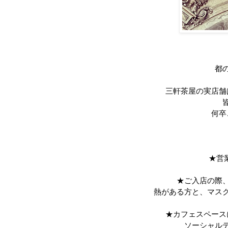
都
三軒茶屋の実店舗
何卒
★営
★ご入店の際
熱がある方と、マス
★カフェスペース
ソーシャル