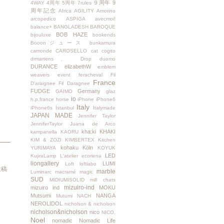
９周年
9
4WAY
4周年
5周年
7rules
周年記念
Africa
AGILITY
Amorino
arcopedico
ASPIGA
avecmoi!
balance+
BANGLADESH
BAROQUE
BOB HAZE
bijouluxe
bookends
Booonジュース
bunkamura
camonde
CAROSELLO
cat
cogito
drmartens、
Drop
duomo
DURANCE
elizabethW
emblem
weavers
event
feracheval
Fil
France
D'araignee
Fil Daragnee
FUDGE
Germany
GAIMO
glaz
io
h.p.france
horse
iPhone
iPhone6
Italy
iPhone6s
İstanbul
Italymade
JAPAN MADE
Jennifer Taylor
JenniferTaylor
Juana de Arco
kha:ki
KHAKI
kampanella
KAORU
KIM & ZOZI
KIMBERTEX
Kitchen
kohaku
Köln
YURIMAYA
KOYUK
LED
KujiraLamp
L'atelier ecoriena
liongallery
LUMI
Loft
loftlabo
投稿
marble
Luminarc
macramé
magic
SUD
MIDIUMISOLID
mill chats
mizuiro-ind
mizuiro ind
MOKU
Mutsumi
NANGA
Mutumi
NACH
NEROLIDOL
nicholson & nicholson
nicholson&nicholson
nico
NICO.
Noel
nomadic
Nomadic Life