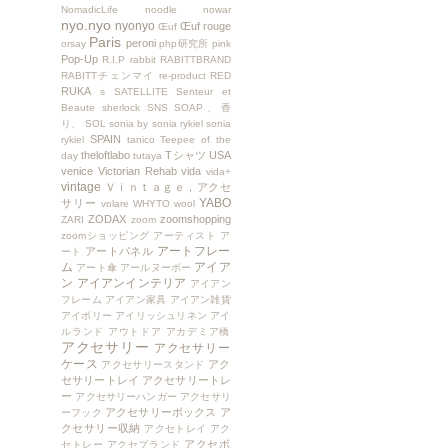
NomadicLife
noodle
nowar
nyo.nyo
nyonyo
Œuf rouge
Œuf
Paris
peroni
orsay
php研究所
pink
Pop-Up
R.I.P
rabbit
RABITTBRAND
RABITTチェンマイ
re-product
RED
RUKA
s
SATELLITE
Senteur et
Beaute
sherlock
SNS
SOAP、香
り、
SOL
sonia by sonia rykiel
sonia
SPAIN
rykiel
tanico
Teepee of the
theloftlabo
Tシャツ
USA
day
tutaya
venice
Victorian Rehab
vida
vida+
vintage
Ｖｉｎｔａｇｅ，アクセ
YABO
サリー
volare
WHYTO
wool
ZODAX
zoomshopping
ZARI
zoom
zoomショッピング
アーティスト
ア
アートフレー
アートパネル
ート
ム
アイア
アート傘
アールヌーボー
ン
アイアンインテリア
アイアン
フレーム
アイアン家具
アイアン雑貨
アイボリー
アイリッシュリネン
アイ
ルランド
アウトドア
アカデミア橋
アクセサリー
アクセサリー
ケース
アク
アクセサリースタンド
セサリートレイ
アクセサリートレ
ー
アクセサリーハンガー
アクセサリ
アクセサリーボックス
ア
ーフック
クセサリー収納
アクセトレイ
アク
アクセボ
セトレー
アクセブランド