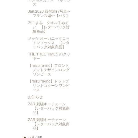
エンボスガラス 1ボック
ス
Jan.2020 買付旅行写真〜
フランス編〜【パリ】
布ごよみ タオル手ぬぐ
い 【レターパック対
象商品】
メッケ オーガニックコッ
トンソックス 【レタ
ーパック対象商品】
THE TREE TIMES のクッ
キー
【mizuiro-ind】フロント
ノットデザインロング
ワンピース
【mizuiro-ind】ドットプ
リントコクーンワンピ
ース
お知らせ
ZARI刺繍キーチェーン
【レターパック対象商
品】
ZARI刺繍キーチェーン
【レターパック対象商
品】
►
5月
(38)