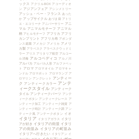
ックス
アクリルBOX
アコーディオ
アジアンフェア
ン
アシンメトリー
アッシュ・ペー・フランス
あった
アップサイクル
か
あづま袋
アトリ
アニ
エ・エコリーナ
アニバーサリー
マル
アニマルモチーフ
アニマル
柄
アフリカ
アフリ
アヒルモチーフ
カンプリント
アフリカ布
アボンダ
アメリ
ンス庭園
アメカジ
アメリカ
カ製
アラベスク
アラベスクウッドミ
ラー
アリス
アリタリア航空
アルコー
アルコペディコ
ル消毒
アルノ川
アルパカ
アルパカ人形
アルファベッ
アロマ
ト
アロマオイル
アロマキャ
ンドル
アロマポット
アロマランプ
ア
アンティー
ロマリン
アンクレット
アンテ
ク
アンティークカラー
ィークスタイル
アンティーク
タイル
アンティークパーツ
アンテ
ィークボタン
アンティークレース
ア
ンティーク加工
アンティーク雑貨
ア
ンティーク時計
アンティーク調
アン
イオ
ティーク風
アンテークボタン
イタリア
イタリ
イタリアガラス
イタリアの街並
イタリ
アが好き
アの街並み
イタリアの町並み
イタリアへ行きたい
イタリアン
イ