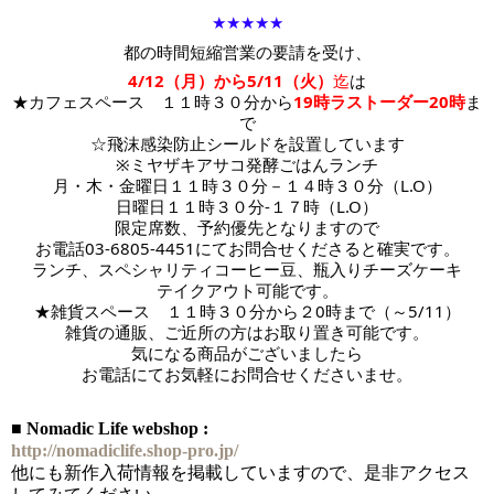
★★★★★
都の時間短縮営業の要請を受け、
4/12（月）から5/11（火）
迄
は
★カフェスペース　１１時３０分から
19時ラストーダー20時
ま
で
☆飛沫感染防止シールドを設置しています
※ミヤザキアサコ発酵ごはんランチ
月・木・金曜日１１時３０分－１４時３０分（L.O）
日曜日１１時３０分-１７時
（L.O）
限定席数、予約優先となりますので
お電話03-6805-4451にてお問合せくださると確実です。
ランチ、スペシャリティコーヒー豆、瓶入りチーズケーキ
テイクアウト可能です。
★雑貨スペース　１１時３０分から２0時まで（～5/11）
雑貨の通販、ご近所の方はお取り置き可能です。
気になる商品がございましたら
お電話にてお気軽にお問合せくださいませ。
■ Nomadic Life webshop :
http://nomadiclife.shop-pro.jp/
他にも新作入荷情報を掲載していますので、是非アクセス