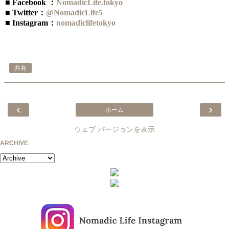
■ Facebook ：
NomadicLife.tokyo
■ Twitter：
@NomadicLife5
■ Instagram：
nomadiclifetokyo
共有
‹
›
ホーム
ウェブ バージョンを表示
ARCHIVE