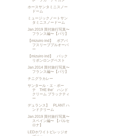
レープカーディガン
ホースサンタミニスノー
ドーム
ミュージックノートサン
タミニスノードーム
Jan.2019 買付旅行写真〜
フランス編〜【パリ】
【mizuiro ind】 ボアパ
フスリーブプルオーバ
ー
【mizuiro ind】 バック
リボンロングベスト
Jan.2014 買付旅行写真〜
フランス編〜【パリ】
チニグラカレー
サンタール・エ・ボー
テ THE the' ハンド
クリーム ブラックティ
ー
デュランス】 PLANT ハ
ンドクリーム
Jan.2019 買付旅行写真〜
スペイン編〜 【パルセ
ロナ】
LEDホワイトビレッジオ