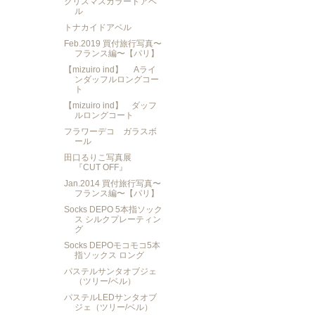
クリスマスカラードアベ
ル
トナカイドアベル
Feb.2019 買付旅行写真〜
フランス編〜【パリ】
【mizuiro ind】 Aライ
ンダッフルロングコー
ト
【mizuiro ind】 ダッフ
ルロングコート
フラワーデコ ガラスボ
ール
田口るりこ写真展
『CUT OFF』
Jan.2014 買付旅行写真〜
フランス編〜【パリ】
Socks DEPO 5本指ソック
ス シルクプレーティン
グ
Socks DEPOモコモコ5本
指ソックス ロング
パステルサンタオブジェ
（ツリー/ベル）
パステルLEDサンタオブ
ジェ（ツリー/ベル）