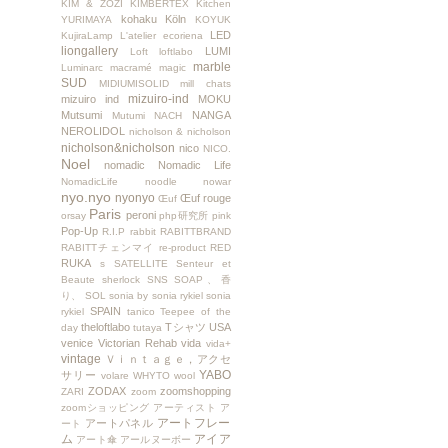
KIM & ZOZI
KIMBERTEX
Kitchen
kohaku
Köln
YURIMAYA
KOYUK
LED
KujiraLamp
L'atelier ecoriena
liongallery
LUMI
Loft
loftlabo
marble
Luminarc
macramé
magic
SUD
MIDIUMISOLID
mill chats
mizuiro-ind
mizuiro ind
MOKU
Mutsumi
NANGA
Mutumi
NACH
NEROLIDOL
nicholson & nicholson
nicholson&nicholson
nico
NICO.
Noel
nomadic
Nomadic Life
NomadicLife
noodle
nowar
nyo.nyo
nyonyo
Œuf rouge
Œuf
Paris
peroni
orsay
php研究所
pink
Pop-Up
R.I.P
rabbit
RABITTBRAND
RABITTチェンマイ
re-product
RED
RUKA
s
SATELLITE
Senteur et
Beaute
sherlock
SNS
SOAP、香
り、
SOL
sonia by sonia rykiel
sonia
SPAIN
rykiel
tanico
Teepee of the
theloftlabo
Tシャツ
USA
day
tutaya
venice
Victorian Rehab
vida
vida+
vintage
Ｖｉｎｔａｇｅ，アクセ
YABO
サリー
volare
WHYTO
wool
ZODAX
zoomshopping
ZARI
zoom
zoomショッピング
アーティスト
ア
アートフレー
アートパネル
ート
ム
アイア
アート傘
アールヌーボー