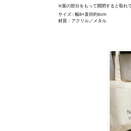
※葉の部分をもって開閉すると取れ
サイズ : 幅8×直径約6cm　
材質：アクリル／メタル