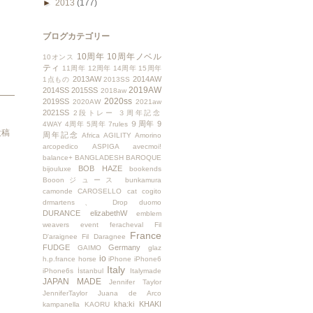
►
2013
(177)
ブログカテゴリー
10周年
10周年ノベル
10オンス
ティ
11周年
12周年
14周年
15周年
2013AW
2014AW
1点もの
2013SS
2019AW
2014SS
2015SS
2018aw
2020ss
2019SS
2020AW
2021aw
2021SS
2段トレー
３周年記念
９周年
9
4WAY
4周年
5周年
7rules
投稿
周年記念
Africa
AGILITY
Amorino
arcopedico
ASPIGA
avecmoi!
balance+
BANGLADESH
BAROQUE
BOB HAZE
bijouluxe
bookends
Booonジュース
bunkamura
camonde
CAROSELLO
cat
cogito
drmartens、
Drop
duomo
DURANCE
elizabethW
emblem
weavers
event
feracheval
Fil
France
D'araignee
Fil Daragnee
FUDGE
Germany
GAIMO
glaz
io
h.p.france
horse
iPhone
iPhone6
Italy
iPhone6s
İstanbul
Italymade
JAPAN MADE
Jennifer Taylor
JenniferTaylor
Juana de Arco
kha:ki
KHAKI
kampanella
KAORU