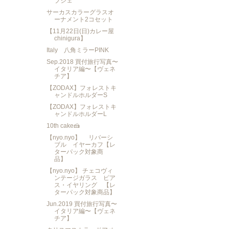
ブジェ
サーカスカラーグラスオ
ーナメント2コセット
【11月22日(日)カレー屋
chinigura】
Italy 八角ミラーPINK
Sep.2018 買付旅行写真〜
イタリア編〜【ヴェネ
チア】
【ZODAX】フォレストキ
ャンドルホルダーS
【ZODAX】フォレストキ
ャンドルホルダーL
10th cake🍰
【nyo.nyo】 リバーシ
ブル イヤーカフ【レ
ターパック対象商
品】
【nyo.nyo】 チェコヴィ
ンテージガラス ピア
ス・イヤリング 【レ
ターパック対象商品】
Jun.2019 買付旅行写真〜
イタリア編〜【ヴェネ
チア】