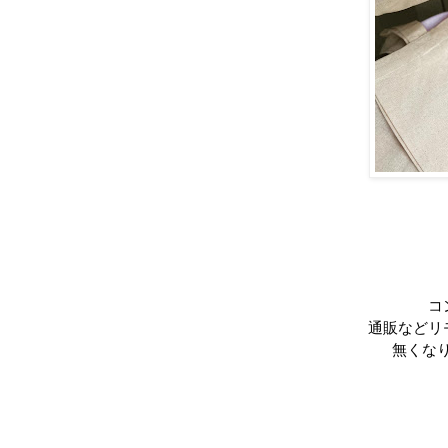
コ
通販などリ
無くな