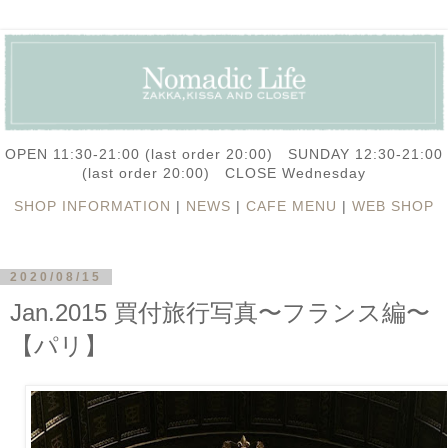
OPEN 11:30-21:00 (last order 20:00) SUNDAY 12:30-21:00
(last order 20:00) CLOSE Wednesday
SHOP INFORMATION
|
NEWS
|
CAFE MENU
|
WEB SHOP
2020/08/15
Jan.2015 買付旅行写真〜フランス編〜
【パリ】