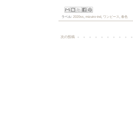
ラベル:
2020ss
,
mizuiro-ind
,
ワンピース
,
春色
次の投稿