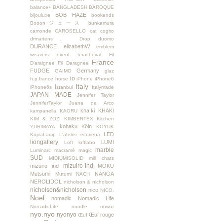
balance+
BANGLADESH
BAROQUE
BOB HAZE
bijouluxe
bookends
Booonジュース
bunkamura
camonde
CAROSELLO
cat
cogito
drmartens、
Drop
duomo
DURANCE
elizabethW
emblem
weavers
event
feracheval
Fil
France
D'araignee
Fil Daragnee
FUDGE
Germany
GAIMO
glaz
io
h.p.france
horse
iPhone
iPhone6
Italy
iPhone6s
İstanbul
Italymade
JAPAN MADE
Jennifer Taylor
JenniferTaylor
Juana de Arco
kha:ki
KHAKI
kampanella
KAORU
KIM & ZOZI
KIMBERTEX
Kitchen
kohaku
Köln
YURIMAYA
KOYUK
LED
KujiraLamp
L'atelier ecoriena
liongallery
LUMI
Loft
loftlabo
marble
Luminarc
macramé
magic
SUD
MIDIUMISOLID
mill chats
mizuiro-ind
mizuiro ind
MOKU
Mutsumi
NANGA
Mutumi
NACH
NEROLIDOL
nicholson & nicholson
nicholson&nicholson
nico
NICO.
Noel
nomadic
Nomadic Life
NomadicLife
noodle
nowar
nyo.nyo
nyonyo
Œuf rouge
Œuf