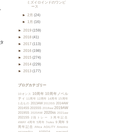
ミズイロインドのワンピ
ース
ン　
►
2月
(24)
►
1月
(16)
►
2019
(159)
►
2018
(41)
タ
►
2017
(113)
►
2016
(198)
►
2015
(274)
►
2014
(229)
►
2013
(177)
ブログカテゴリー
10周年
10周年ノベル
10オンス
ティ
11周年
12周年
14周年
15周年
2013AW
2014AW
1点もの
2013SS
2019AW
2014SS
2015SS
2018aw
2020ss
2019SS
2020AW
2021aw
2021SS
2段トレー
３周年記念
９周年
9
4WAY
4周年
5周年
7rules
周年記念
Africa
AGILITY
Amorino
arcopedico
ASPIGA
avecmoi!