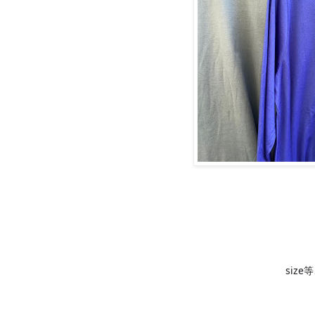
siz
♦️