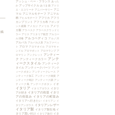
アッシュ・ペー・フランス
あった
アップサイクル
か
あづま袋
アトリ
アニ
エ・エコリーナ
アニバーサリー
マル
アニマルモチーフ
アニマル
柄
アフリカ
アフリ
アヒルモチーフ
カンプリント
アフリカ布
アボンダ
アメリ
ンス庭園
アメカジ
アメリカ
カ製
アラベスク
アラベスクウッドミ
投稿
ラー
アリス
アリタリア航空
アルコー
アルコペディコ
ル消毒
アルノ川
アルパカ
アルパカ人形
アルファベッ
アロマ
ト
アロマオイル
アロマキャ
ンドル
アロマポット
アロマランプ
ア
アンティー
ロマリン
アンクレット
アンテ
ク
アンティークカラー
ィークスタイル
アンティーク
タイル
アンティークパーツ
アンテ
ィークボタン
アンティークレース
ア
ンティーク加工
アンティーク雑貨
ア
ンティーク時計
アンティーク調
アン
イオ
ティーク風
アンテークボタン
イタリア
イタリ
イタリアガラス
イタリアの街並
イタリ
アが好き
アの街並み
イタリアの町並み
イタリアへ行きたい
イタリアン
イ
イタリアンレザー
タリアンガラス
イタリア製
イタリア製生地
イ
タリア買い付け
イタ
イタリア旅行