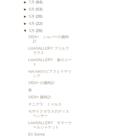
►
7月
(64)
►
6月
(53)
►
5月
(26)
►
4月
(22)
▼
3月
(26)
VIDA+ シルバーの腕時
計
LionGALLERY フリルブ
ラウス
LionGALLERY 春のコー
ト
nyo.nyoのピアスとイヤリ
ング
VIDA+ の腕時計
春
VIDA+ 腕時計
チニグラ ミールス
モザイクガラスのディス
ペンサー
LionGALLERY サマーウ
ールジャケット
En Soiree