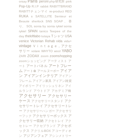
Paris
peroni
orsay
php研究所
pink
Pop-Up
R.I.P
rabbit
RABITTBRAND
RABITTチェンマイ
re-product
RED
RUKA
s
SATELLITE
Senteur et
Beaute
sherlock
SNS
SOAP、香
り、
SOL
sonia by sonia rykiel
sonia
SPAIN
rykiel
tanico
Teepee of the
theloftlabo
Tシャツ
USA
day
tutaya
venice
Victorian Rehab
vida
vida+
vintage
Ｖｉｎｔａｇｅ，アクセ
YABO
サリー
volare
WHYTO
wool
ZODAX
zoomshopping
ZARI
zoom
zoomショッピング
アーティスト
ア
アートフレー
アートパネル
ート
ム
アイア
アート傘
アールヌーボー
ン
アイアンインテリア
アイアン
フレーム
アイアン家具
アイアン雑貨
アイボリー
アイリッシュリネン
アイ
ルランド
アウトドア
アカデミア橋
アクセサリー
アクセサリー
ケース
アク
アクセサリースタンド
セサリートレイ
アクセサリートレ
ー
アクセサリーハンガー
アクセサリ
アクセサリーボックス
ア
ーフック
クセサリー収納
アクセトレイ
アク
アクセボ
セトレー
アクセブランド
ックス
アクリルBOX
アコーディオ
アジアンフェア
ン
アシンメトリー