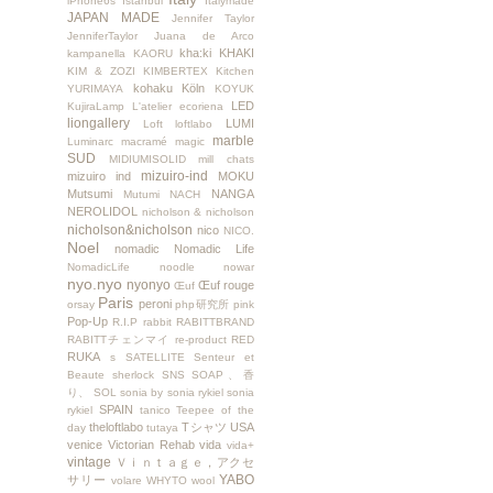
iPhone6s
İstanbul
Italymade
JAPAN MADE
Jennifer Taylor
JenniferTaylor
Juana de Arco
kha:ki
KHAKI
kampanella
KAORU
KIM & ZOZI
KIMBERTEX
Kitchen
kohaku
Köln
YURIMAYA
KOYUK
LED
KujiraLamp
L'atelier ecoriena
liongallery
LUMI
Loft
loftlabo
marble
Luminarc
macramé
magic
SUD
MIDIUMISOLID
mill chats
mizuiro-ind
mizuiro ind
MOKU
Mutsumi
NANGA
Mutumi
NACH
NEROLIDOL
nicholson & nicholson
nicholson&nicholson
nico
NICO.
Noel
nomadic
Nomadic Life
NomadicLife
noodle
nowar
nyo.nyo
nyonyo
Œuf rouge
Œuf
Paris
peroni
orsay
php研究所
pink
Pop-Up
R.I.P
rabbit
RABITTBRAND
RABITTチェンマイ
re-product
RED
RUKA
s
SATELLITE
Senteur et
Beaute
sherlock
SNS
SOAP、香
り、
SOL
sonia by sonia rykiel
sonia
SPAIN
rykiel
tanico
Teepee of the
theloftlabo
Tシャツ
USA
day
tutaya
venice
Victorian Rehab
vida
vida+
vintage
Ｖｉｎｔａｇｅ，アクセ
YABO
サリー
volare
WHYTO
wool