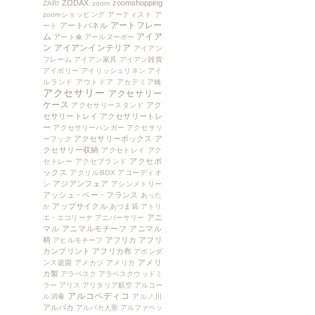
ZODAX
zoomshopping
ZARI
zoom
zoomショッピング
アーティスト
ア
アートフレー
アートパネル
ート
ム
アイア
アート傘
アールヌーボー
ン
アイアンインテリア
アイアン
フレーム
アイアン家具
アイアン雑貨
アイボリー
アイリッシュリネン
アイ
ルランド
アウトドア
アカデミア橋
アクセサリー
アクセサリー
ケース
アク
アクセサリースタンド
セサリートレイ
アクセサリートレ
ー
アクセサリーハンガー
アクセサリ
アクセサリーボックス
ア
ーフック
クセサリー収納
アクセトレイ
アク
アクセボ
セトレー
アクセブランド
ックス
アクリルBOX
アコーディオ
アジアンフェア
ン
アシンメトリー
アッシュ・ペー・フランス
あった
アップサイクル
か
あづま袋
アトリ
アニ
エ・エコリーナ
アニバーサリー
マル
アニマルモチーフ
アニマル
柄
アフリカ
アフリ
アヒルモチーフ
カンプリント
アフリカ布
アボンダ
アメリ
ンス庭園
アメカジ
アメリカ
カ製
アラベスク
アラベスクウッドミ
ラー
アリス
アリタリア航空
アルコー
アルコペディコ
ル消毒
アルノ川
アルパカ
アルパカ人形
アルファベッ