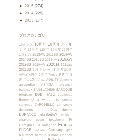
►
2015
(274)
►
2014
(229)
►
2013
(177)
ブログカテゴリー
10周年
10周年ノベル
10オンス
ティ
11周年
12周年
14周年
15周年
2013AW
2014AW
1点もの
2013SS
2019AW
2014SS
2015SS
2018aw
2020ss
2019SS
2020AW
2021aw
2021SS
2段トレー
３周年記念
９周年
9
4WAY
4周年
5周年
7rules
周年記念
Africa
AGILITY
Amorino
arcopedico
ASPIGA
avecmoi!
balance+
BANGLADESH
BAROQUE
BOB HAZE
bijouluxe
bookends
Booonジュース
bunkamura
camonde
CAROSELLO
cat
cogito
drmartens、
Drop
duomo
DURANCE
elizabethW
emblem
weavers
event
feracheval
Fil
France
D'araignee
Fil Daragnee
FUDGE
Germany
GAIMO
glaz
io
h.p.france
horse
iPhone
iPhone6
Italy