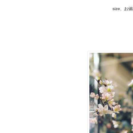
size、
♦️