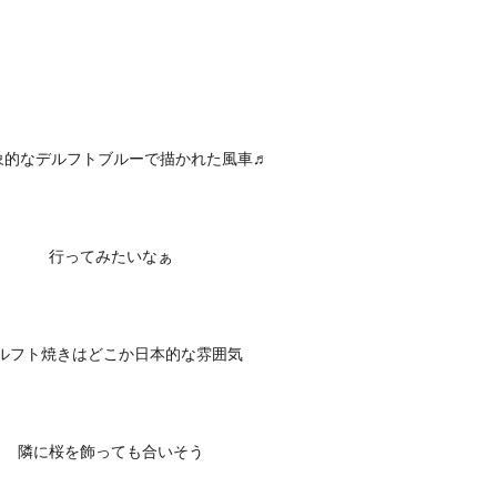
象的なデルフトブルーで描かれた風車♬
行ってみたいなぁ
🇳🇱
ルフト焼きはどこか日本的な雰囲気
🇯🇵
隣に桜を飾っても合いそう
🌸