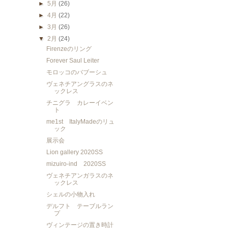
►
5月
(26)
►
4月
(22)
►
3月
(26)
▼
2月
(24)
Firenzeのリング
Forever Saul Leiter
モロッコのバブーシュ
ヴェネチアングラスのネ
ックレス
チニグラ カレーイベン
ト
me1st ItalyMadeのリュ
ック
展示会
Lion gallery 2020SS
mizuiro-ind 2020SS
ヴェネチアンガラスのネ
ックレス
シェルの小物入れ
デルフト テーブルラン
プ
ヴィンテージの置き時計