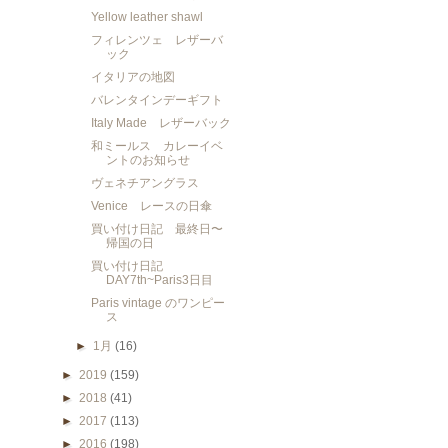
Yellow leather shawl
フィレンツェ レザーバ
ック
イタリアの地図
バレンタインデーギフト
Italy Made レザーバック
和ミールス カレーイベ
ントのお知らせ
ヴェネチアングラス
Venice レースの日傘
買い付け日記 最終日〜
帰国の日
買い付け日記
DAY7th~Paris3日目
Paris vintage のワンピー
ス
►
1月
(16)
►
2019
(159)
►
2018
(41)
►
2017
(113)
►
2016
(198)