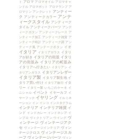
アロマ
ト
アロマオイル
アロマキャ
ンドル
アロマポット
アロマランプ
ア
アンティー
ロマリン
アンクレット
アンテ
ク
アンティークカラー
ィークスタイル
アンティーク
タイル
アンティークパーツ
アンテ
ィークボタン
アンティークレース
ア
ンティーク加工
アンティーク雑貨
ア
ンティーク時計
アンティーク調
アン
イオ
ティーク風
アンテークボタン
イタリア
イタリ
イタリアガラス
イタリアの街並
イタリ
アが好き
アの街並み
イタリアの町並み
イタリアへ行きたい
イタリアン
イ
イタリアンレザー
タリアンガラス
イタリア製
イタリア製生地
イ
タリア買い付け
イタ
イタリア旅行
リー
イタリー製
いちごのケーキ
イ
イベント
イヤーカフ
ニシャル
イ
イヤリング
ヤーフック
イルミネ
ーション
イン
インコ
インスタグラム
インテリア
インテリア雑貨
イ
ンド
インドカレー
インドネシア
イ
ヴ
ンプロ
ヴィクトリアン
ウイング
ィンテージ
ヴィンテージアク
セ
ヴィン
ヴィンテージインテリア
ヴィンテージスカ
テージクロス
ーフ
ヴィンテージパーツ
ヴィン