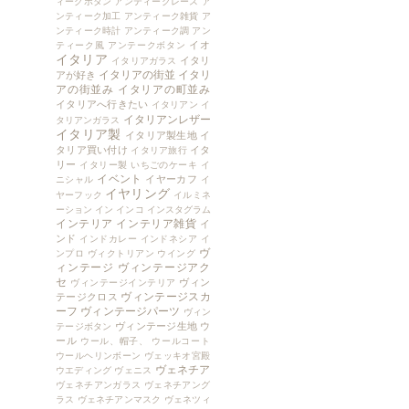
ィークボタン
アンティークレース
ア
ンティーク加工
アンティーク雑貨
ア
ンティーク時計
アンティーク調
アン
イオ
ティーク風
アンテークボタン
イタリア
イタリ
イタリアガラス
イタリアの街並
イタリ
アが好き
アの街並み
イタリアの町並み
イタリアへ行きたい
イタリアン
イ
イタリアンレザー
タリアンガラス
イタリア製
イタリア製生地
イ
タリア買い付け
イタ
イタリア旅行
リー
イタリー製
いちごのケーキ
イ
イベント
イヤーカフ
ニシャル
イ
イヤリング
ヤーフック
イルミネ
ーション
イン
インコ
インスタグラム
インテリア
インテリア雑貨
イ
ンド
インドカレー
インドネシア
イ
ヴ
ンプロ
ヴィクトリアン
ウイング
ィンテージ
ヴィンテージアク
セ
ヴィン
ヴィンテージインテリア
ヴィンテージスカ
テージクロス
ーフ
ヴィンテージパーツ
ヴィン
ヴィンテージ生地
ウ
テージボタン
ール
ウール、帽子、
ウールコート
ウールヘリンボーン
ヴェッキオ宮殿
ヴェネチア
ウエディング
ヴェニス
ヴェネチアンガラス
ヴェネチアング
ラス
ヴェネチアンマスク
ヴェネツィ