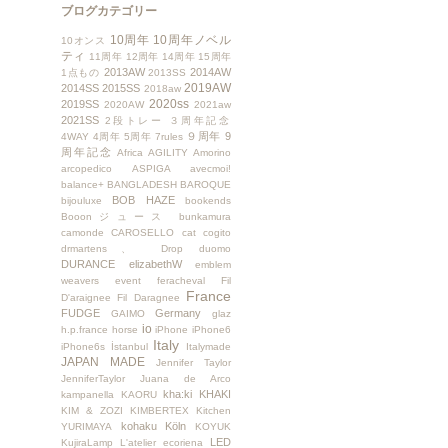
ブログカテゴリー
10周年
10周年ノベル
10オンス
ティ
11周年
12周年
14周年
15周年
2013AW
2014AW
1点もの
2013SS
2019AW
2014SS
2015SS
2018aw
2020ss
2019SS
2020AW
2021aw
2021SS
2段トレー
３周年記念
９周年
9
4WAY
4周年
5周年
7rules
周年記念
Africa
AGILITY
Amorino
arcopedico
ASPIGA
avecmoi!
balance+
BANGLADESH
BAROQUE
BOB HAZE
bijouluxe
bookends
Booonジュース
bunkamura
camonde
CAROSELLO
cat
cogito
drmartens、
Drop
duomo
DURANCE
elizabethW
emblem
weavers
event
feracheval
Fil
France
D'araignee
Fil Daragnee
FUDGE
Germany
GAIMO
glaz
io
h.p.france
horse
iPhone
iPhone6
Italy
iPhone6s
İstanbul
Italymade
JAPAN MADE
Jennifer Taylor
JenniferTaylor
Juana de Arco
kha:ki
KHAKI
kampanella
KAORU
KIM & ZOZI
KIMBERTEX
Kitchen
kohaku
Köln
YURIMAYA
KOYUK
LED
KujiraLamp
L'atelier ecoriena