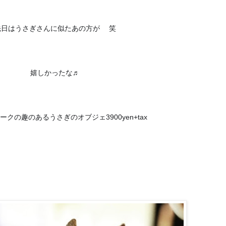
先日はうさぎさんに似たあの方が
笑
❣️
嬉しかったな♬
ークの趣のあるうさぎのオブジェ3900yen+tax