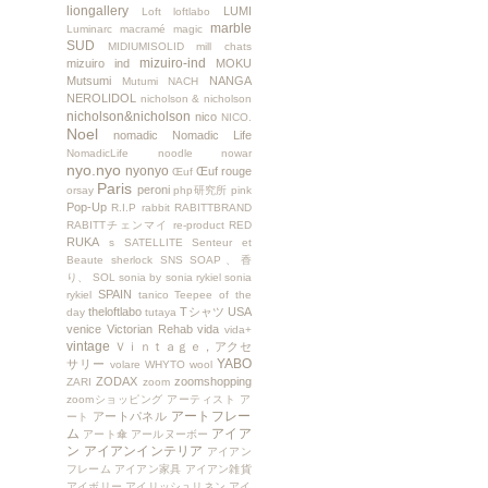
liongallery
LUMI
Loft
loftlabo
marble
Luminarc
macramé
magic
SUD
MIDIUMISOLID
mill chats
mizuiro-ind
mizuiro ind
MOKU
Mutsumi
NANGA
Mutumi
NACH
NEROLIDOL
nicholson & nicholson
nicholson&nicholson
nico
NICO.
Noel
nomadic
Nomadic Life
NomadicLife
noodle
nowar
nyo.nyo
nyonyo
Œuf rouge
Œuf
Paris
peroni
orsay
php研究所
pink
Pop-Up
R.I.P
rabbit
RABITTBRAND
RABITTチェンマイ
re-product
RED
RUKA
s
SATELLITE
Senteur et
Beaute
sherlock
SNS
SOAP、香
り、
SOL
sonia by sonia rykiel
sonia
SPAIN
rykiel
tanico
Teepee of the
theloftlabo
Tシャツ
USA
day
tutaya
venice
Victorian Rehab
vida
vida+
vintage
Ｖｉｎｔａｇｅ，アクセ
YABO
サリー
volare
WHYTO
wool
ZODAX
zoomshopping
ZARI
zoom
zoomショッピング
アーティスト
ア
アートフレー
アートパネル
ート
ム
アイア
アート傘
アールヌーボー
ン
アイアンインテリア
アイアン
フレーム
アイアン家具
アイアン雑貨
アイボリー
アイリッシュリネン
アイ