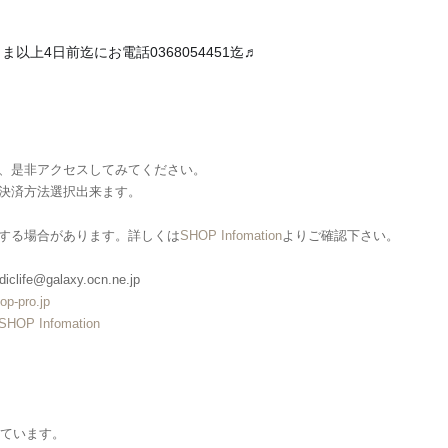
ま以上4日前迄にお電話0368054451迄♬
、是非アクセスしてみてください。
決済方法選択出来ます。
する場合があります。詳しくは
SHOP Infomation
よりご確認下さい。
clife@galaxy.ocn.ne.jp
op-pro.jp
SHOP Infomation
しています。