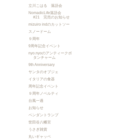
立川こはる 落語会
NomadicLife落語会
#21 完売のお知らせ
mizuiro indのカットソー
スノードーム
９周年
9周年記念イベント
nyo.nyoのアンティークボ
タンチャーム
9th Anniversary
サンタのオブジェ
イタリアの食器
周年記念イベント
９周年ノベルティ
台風一過
お知らせ
ペンダントランプ
世田谷八幡宮
うさぎ雑貨
丸いギャッベ