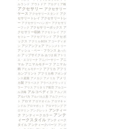
ルランド
アウトドア
アカデミア橋
アクセサリー
アクセサリー
ケース
アク
アクセサリースタンド
セサリートレイ
アクセサリートレ
ー
アクセサリーハンガー
アクセサリ
アクセサリーボックス
ア
ーフック
クセサリー収納
アクセトレイ
アク
アクセボ
セトレー
アクセブランド
ックス
アクリルBOX
アコーディオ
アジアンフェア
ン
アシンメトリー
アッシュ・ペー・フランス
あった
アップサイクル
か
あづま袋
アトリ
アニ
エ・エコリーナ
アニバーサリー
マル
アニマルモチーフ
アニマル
柄
アフリカ
アフリ
アヒルモチーフ
カンプリント
アフリカ布
アボンダ
アメリ
ンス庭園
アメカジ
アメリカ
カ製
アラベスク
アラベスクウッドミ
ラー
アリス
アリタリア航空
アルコー
アルコペディコ
ル消毒
アルノ川
アルパカ
アルパカ人形
アルファベッ
アロマ
ト
アロマオイル
アロマキャ
ンドル
アロマポット
アロマランプ
ア
アンティー
ロマリン
アンクレット
アンテ
ク
アンティークカラー
ィークスタイル
アンティーク
タイル
アンティークパーツ
アンテ