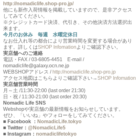
http://nomadiclife.shop-pro.jp/
他にも新作入荷情報を掲載していますので、是非アクセス
してみてください。
※クレジットカード決済、代引き、その他決済方法選択出
来ます。
今月のお休み 毎週 水曜定休日
なお仕入れ等の都合により営業時間を変更する場合があり
ます。詳しくは
SHOP Infomation
よりご確認下さい。
実店舗へのご連絡
電話・FAX / 03-6805-4451 E-mail /
nomadiclife@galaxy.ocn.ne.jp
WEBSHOPアドレス /
http://nomadiclife.shop-pro.jp
アクセス地図はこちらよりご確認下さい→
SHOP Infomation
実店舗営業時間
月～土 /11:30-22:00 (last order 21:30)
日・祝 / 11:30-21:00 (last order 20:30)
Nomadic Life SNS
Webshopや実店舗の最新情報をお知らせしています。
ぜひ、「いいね」やフォローをしてみてください。
■ Facebook ：
NomadicLife.tokyo
■ Twitter：
@NomadicLife5
■ Instagram：
nomadiclifetokyo