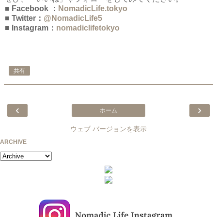
■ Facebook ：
NomadicLife.tokyo
■ Twitter：
@NomadicLife5
■ Instagram：
nomadiclifetokyo
共有
‹
›
ホーム
ウェブ バージョンを表示
ARCHIVE