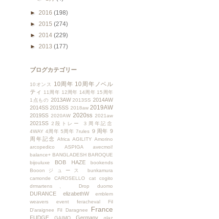
►
2016
(198)
►
2015
(274)
►
2014
(229)
►
2013
(177)
ブログカテゴリー
10周年
10周年ノベル
10オンス
ティ
11周年
12周年
14周年
15周年
2013AW
2014AW
1点もの
2013SS
2019AW
2014SS
2015SS
2018aw
2020ss
2019SS
2020AW
2021aw
2021SS
2段トレー
３周年記念
９周年
9
4WAY
4周年
5周年
7rules
周年記念
Africa
AGILITY
Amorino
arcopedico
ASPIGA
avecmoi!
balance+
BANGLADESH
BAROQUE
BOB HAZE
bijouluxe
bookends
Booonジュース
bunkamura
camonde
CAROSELLO
cat
cogito
drmartens、
Drop
duomo
DURANCE
elizabethW
emblem
weavers
event
feracheval
Fil
France
D'araignee
Fil Daragnee
FUDGE
Germany
GAIMO
glaz