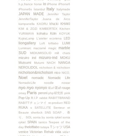
io
h.p.france
horse
iPhone
iPhone6
Italy
iPhone6s
İstanbul
Italymade
JAPAN MADE
Jennifer Taylor
JenniferTaylor
Juana de Arco
kha:ki
KHAKI
kampanella
KAORU
KIM & ZOZI
KIMBERTEX
Kitchen
kohaku
Köln
YURIMAYA
KOYUK
LED
KujiraLamp
L'atelier ecoriena
liongallery
LUMI
Loft
loftlabo
marble
Luminarc
macramé
magic
SUD
MIDIUMISOLID
mill chats
mizuiro-ind
mizuiro ind
MOKU
Mutsumi
NANGA
Mutumi
NACH
NEROLIDOL
nicholson & nicholson
nicholson&nicholson
nico
NICO.
Noel
nomadic
Nomadic Life
NomadicLife
noodle
nowar
nyo.nyo
nyonyo
Œuf rouge
Œuf
Paris
peroni
orsay
php研究所
pink
Pop-Up
R.I.P
rabbit
RABITTBRAND
RABITTチェンマイ
re-product
RED
RUKA
s
SATELLITE
Senteur et
Beaute
sherlock
SNS
SOAP、香
り、
SOL
sonia by sonia rykiel
sonia
SPAIN
rykiel
tanico
Teepee of the
theloftlabo
Tシャツ
USA
day
tutaya
venice
Victorian Rehab
vida
vida+