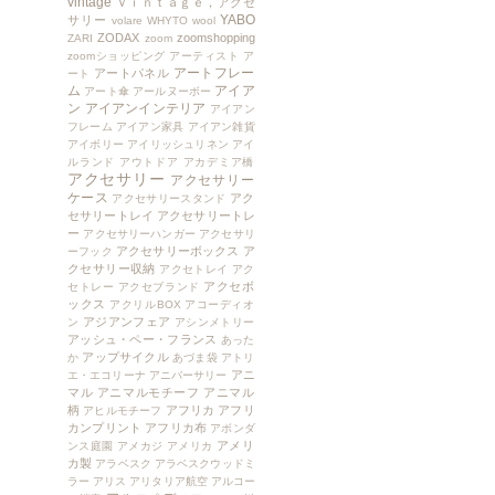
vintage
Ｖｉｎｔａｇｅ，アクセ
YABO
サリー
volare
WHYTO
wool
ZODAX
zoomshopping
ZARI
zoom
zoomショッピング
アーティスト
ア
アートフレー
アートパネル
ート
ム
アイア
アート傘
アールヌーボー
ン
アイアンインテリア
アイアン
フレーム
アイアン家具
アイアン雑貨
アイボリー
アイリッシュリネン
アイ
ルランド
アウトドア
アカデミア橋
アクセサリー
アクセサリー
ケース
アク
アクセサリースタンド
セサリートレイ
アクセサリートレ
ー
アクセサリーハンガー
アクセサリ
アクセサリーボックス
ア
ーフック
クセサリー収納
アクセトレイ
アク
アクセボ
セトレー
アクセブランド
ックス
アクリルBOX
アコーディオ
アジアンフェア
ン
アシンメトリー
アッシュ・ペー・フランス
あった
アップサイクル
か
あづま袋
アトリ
アニ
エ・エコリーナ
アニバーサリー
マル
アニマルモチーフ
アニマル
柄
アフリカ
アフリ
アヒルモチーフ
カンプリント
アフリカ布
アボンダ
アメリ
ンス庭園
アメカジ
アメリカ
カ製
アラベスク
アラベスクウッドミ
ラー
アリス
アリタリア航空
アルコー