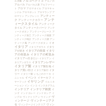
アルコペディコ
ル消毒
アルノ川
アルパカ
アルパカ人形
アルファベッ
アロマ
ト
アロマオイル
アロマキャ
ンドル
アロマポット
アロマランプ
ア
アンティー
ロマリン
アンクレット
アンテ
ク
アンティークカラー
ィークスタイル
アンティーク
タイル
アンティークパーツ
アンテ
ィークボタン
アンティークレース
ア
ンティーク加工
アンティーク雑貨
ア
ンティーク時計
アンティーク調
アン
イオ
ティーク風
アンテークボタン
イタリア
イタリ
イタリアガラス
イタリアの街並
イタリ
アが好き
アの街並み
イタリアの町並み
イタリアへ行きたい
イタリアン
イ
イタリアンレザー
タリアンガラス
イタリア製
イタリア製生地
イ
タリア買い付け
イタ
イタリア旅行
リー
イタリー製
いちごのケーキ
イ
イベント
イヤーカフ
ニシャル
イ
イヤリング
ヤーフック
イルミネ
ーション
イン
インコ
インスタグラム
インテリア
インテリア雑貨
イ
ンド
インドカレー
インドネシア
イ
ヴ
ンプロ
ヴィクトリアン
ウイング
ィンテージ
ヴィンテージアク
セ
ヴィン
ヴィンテージインテリア