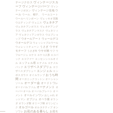
ヴィンテージスカ
テージクロス
ーフ
ヴィンテージパーツ
ヴィン
ヴィンテージ生地
ウ
テージボタン
ール
ウール、帽子、
ウールコート
ウールヘリンボーン
ヴェッキオ宮殿
ヴェネチア
ウエディング
ヴェニス
ヴェネチアンガラス
ヴェネチアング
ラス
ヴェネチアンマスク
ヴェネツィ
ア
ヴェネツィアンガラス
ウエブショ
ウオールアート
ウォールデコ
ップ
ウオールデコ
ウォッシャブルウール
うさぎ
ウサギ
ウォレットチェーン
モチーフ
ウサギ柄
うさぎ年
ウフ
ウ
フルージュ
エケコ
エケコ人形
エコバ
ック
エコファー
エッセンシャルオイ
エッフェル塔
ル
エナメル
エナメル
エリザベスダブリュ
バック
エリ
エンジェル
ザベスダブリュー
エン
おうち時
ボスガラス
オイルランプ
間
オーガニックコットン
オーシャン
オーダー会
オードトワレ
ソール
オーナメント
オードパルファム
オ
ーバーオール
オーバルプレート
オー
オールインワン
メント
おしゃれ
オ
オブジェ
オペラ座
ットマン
オラン
ダ
オランダ製
オリーブ柄
オリンピッ
オルゴール
ク
オルタナティブ
オン
お花のある暮らし
お花モ
ソワレ