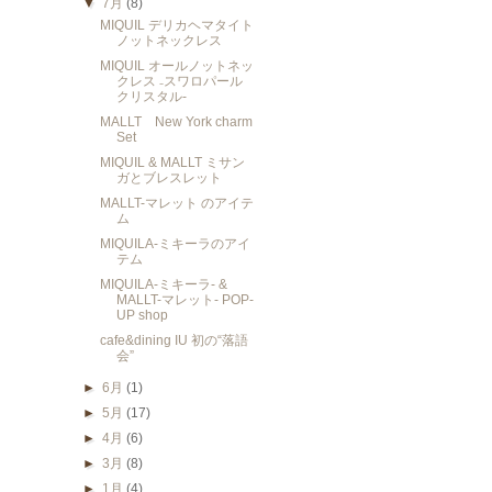
▼
7月
(8)
MIQUIL デリカヘマタイト
ノットネックレス
MIQUIL オールノットネッ
クレス ₋スワロパール
クリスタル-
MALLT New York charm
Set
MIQUIL & MALLT ミサン
ガとブレスレット
MALLT-マレット のアイテ
ム
MIQUILA-ミキーラのアイ
テム
MIQUILA-ミキーラ- &
MALLT-マレット- POP-
UP shop
cafe&dining IU 初の“落語
会”
►
6月
(1)
►
5月
(17)
►
4月
(6)
►
3月
(8)
►
1月
(4)