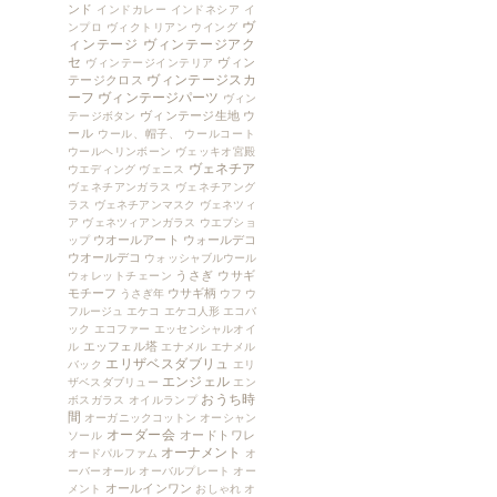
ンド
インドカレー
インドネシア
イ
ヴ
ンプロ
ヴィクトリアン
ウイング
ィンテージ
ヴィンテージアク
セ
ヴィン
ヴィンテージインテリア
ヴィンテージスカ
テージクロス
ーフ
ヴィンテージパーツ
ヴィン
ヴィンテージ生地
ウ
テージボタン
ール
ウール、帽子、
ウールコート
ウールヘリンボーン
ヴェッキオ宮殿
ヴェネチア
ウエディング
ヴェニス
ヴェネチアンガラス
ヴェネチアング
ラス
ヴェネチアンマスク
ヴェネツィ
ア
ヴェネツィアンガラス
ウエブショ
ウオールアート
ウォールデコ
ップ
ウオールデコ
ウォッシャブルウール
うさぎ
ウサギ
ウォレットチェーン
モチーフ
ウサギ柄
うさぎ年
ウフ
ウ
フルージュ
エケコ
エケコ人形
エコバ
ック
エコファー
エッセンシャルオイ
エッフェル塔
ル
エナメル
エナメル
エリザベスダブリュ
バック
エリ
エンジェル
ザベスダブリュー
エン
おうち時
ボスガラス
オイルランプ
間
オーガニックコットン
オーシャン
オーダー会
オードトワレ
ソール
オーナメント
オードパルファム
オ
ーバーオール
オーバルプレート
オー
オールインワン
メント
おしゃれ
オ