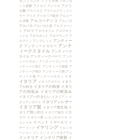
カンプリント
アフリカ布
アボンダ
アメリ
ンス庭園
アメカジ
アメリカ
カ製
アラベスク
アラベスクウッドミ
ラー
アリス
アリタリア航空
アルコー
アルコペディコ
ル消毒
アルノ川
アルパカ
アルパカ人形
アルファベッ
アロマ
ト
アロマオイル
アロマキャ
ンドル
アロマポット
アロマランプ
ア
アンティー
ロマリン
アンクレット
アンテ
ク
アンティークカラー
ィークスタイル
アンティーク
タイル
アンティークパーツ
アンテ
ィークボタン
アンティークレース
ア
ンティーク加工
アンティーク雑貨
ア
ンティーク時計
アンティーク調
アン
イオ
ティーク風
アンテークボタン
イタリア
イタリ
イタリアガラス
イタリアの街並
イタリ
アが好き
アの街並み
イタリアの町並み
イタリアへ行きたい
イタリアン
イ
イタリアンレザー
タリアンガラス
イタリア製
イタリア製生地
イ
タリア買い付け
イタ
イタリア旅行
リー
イタリー製
いちごのケーキ
イ
イベント
イヤーカフ
ニシャル
イ
イヤリング
ヤーフック
イルミネ
ーション
イン
インコ
インスタグラム
インテリア
インテリア雑貨
イ