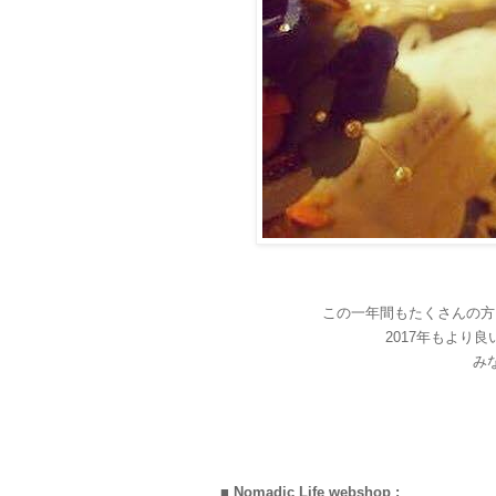
この一年間もたくさんの方
2017年もより
み
■ Nomadic Life webshop :