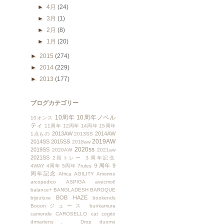
►
4月
(24)
►
3月
(1)
►
2月
(8)
►
1月
(20)
►
2015
(274)
►
2014
(229)
►
2013
(177)
ブログカテゴリー
10周年
10周年ノベル
10オンス
ティ
11周年
12周年
14周年
15周年
2013AW
2014AW
1点もの
2013SS
2019AW
2014SS
2015SS
2018aw
2020ss
2019SS
2020AW
2021aw
2021SS
2段トレー
３周年記念
９周年
9
4WAY
4周年
5周年
7rules
周年記念
Africa
AGILITY
Amorino
arcopedico
ASPIGA
avecmoi!
balance+
BANGLADESH
BAROQUE
BOB HAZE
bijouluxe
bookends
Booonジュース
bunkamura
camonde
CAROSELLO
cat
cogito
drmartens、
Drop
duomo