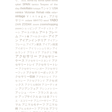
り、
SOL
sonia by sonia rykiel
sonia
SPAIN
rykiel
tanico
Teepee of the
theloftlabo
Tシャツ
USA
day
tutaya
venice
Victorian Rehab
vida
vida+
vintage
Ｖｉｎｔａｇｅ，アクセ
YABO
サリー
volare
WHYTO
wool
ZODAX
zoomshopping
ZARI
zoom
zoomショッピング
アーティスト
ア
アートフレー
アートパネル
ート
ム
アイア
アート傘
アールヌーボー
ン
アイアンインテリア
アイアン
フレーム
アイアン家具
アイアン雑貨
アイボリー
アイリッシュリネン
アイ
ルランド
アウトドア
アカデミア橋
アクセサリー
アクセサリー
ケース
アク
アクセサリースタンド
セサリートレイ
アクセサリートレ
ー
アクセサリーハンガー
アクセサリ
アクセサリーボックス
ア
ーフック
クセサリー収納
アクセトレイ
アク
アクセボ
セトレー
アクセブランド
ックス
アクリルBOX
アコーディオ
アジアンフェア
ン
アシンメトリー
アッシュ・ペー・フランス
あった
アップサイクル
か
あづま袋
アトリ
アニ
エ・エコリーナ
アニバーサリー
マル
アニマルモチーフ
アニマル
柄
アフリカ
アフリ
アヒルモチーフ