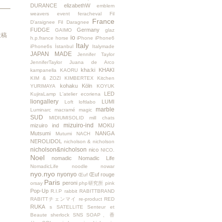
DURANCE
elizabethW
emblem
weavers
event
feracheval
Fil
France
D'araignee
Fil Daragnee
FUDGE
Germany
GAIMO
glaz
投稿
io
h.p.france
horse
iPhone
iPhone6
Italy
iPhone6s
İstanbul
Italymade
JAPAN MADE
Jennifer Taylor
JenniferTaylor
Juana de Arco
kha:ki
KHAKI
kampanella
KAORU
KIM & ZOZI
KIMBERTEX
Kitchen
kohaku
Köln
YURIMAYA
KOYUK
LED
KujiraLamp
L'atelier ecoriena
liongallery
LUMI
Loft
loftlabo
marble
Luminarc
macramé
magic
SUD
MIDIUMISOLID
mill chats
mizuiro-ind
mizuiro ind
MOKU
Mutsumi
NANGA
Mutumi
NACH
NEROLIDOL
nicholson & nicholson
nicholson&nicholson
nico
NICO.
Noel
nomadic
Nomadic Life
NomadicLife
noodle
nowar
nyo.nyo
nyonyo
Œuf rouge
Œuf
Paris
peroni
orsay
php研究所
pink
Pop-Up
R.I.P
rabbit
RABITTBRAND
RABITTチェンマイ
re-product
RED
RUKA
s
SATELLITE
Senteur et
Beaute
sherlock
SNS
SOAP、香