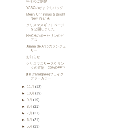
年末のご挨拶
YABOのがまぐちバッグ
Merry Christmas & Bright
New Year 🎄
クリスマスギフトページ
を公開しました
NACHのポーセリンのピ
アス
Juana de Arcoのランジェ
リー
お知らせ
クリスマスリースやサン
タの置物 20%OFF中
[Fil D'araignee]フェイク
ファーカラー
►
11月
(12)
►
10月
(19)
►
9月
(19)
►
8月
(21)
►
7月
(21)
►
6月
(21)
►
5月
(23)