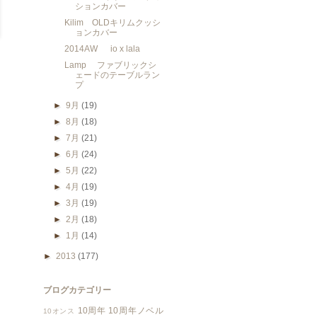
ションカバー
Kilim OLDキリムクッシ
ョンカバー
2014AW io x lala
Lamp ファブリックシ
ェードのテーブルラン
プ
►
9月
(19)
►
8月
(18)
►
7月
(21)
►
6月
(24)
►
5月
(22)
►
4月
(19)
►
3月
(19)
►
2月
(18)
►
1月
(14)
►
2013
(177)
ブログカテゴリー
10周年
10周年ノベル
10オンス