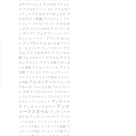
セサリートレイ
アクセサリートレ
ー
アクセサリーハンガー
アクセサリ
アクセサリーボックス
ア
ーフック
クセサリー収納
アクセトレイ
アク
アクセボ
セトレー
アクセブランド
ックス
アクリルBOX
アコーディオ
アジアンフェア
ン
アシンメトリー
アッシュ・ペー・フランス
あった
アップサイクル
か
あづま袋
アトリ
アニ
エ・エコリーナ
アニバーサリー
マル
アニマルモチーフ
アニマル
柄
アフリカ
アフリ
アヒルモチーフ
カンプリント
アフリカ布
アボンダ
アメリ
ンス庭園
アメカジ
アメリカ
カ製
アラベスク
アラベスクウッドミ
ラー
アリス
アリタリア航空
アルコー
アルコペディコ
ル消毒
アルノ川
アルパカ
アルパカ人形
アルファベッ
アロマ
ト
アロマオイル
アロマキャ
ンドル
アロマポット
アロマランプ
ア
アンティー
ロマリン
アンクレット
アンテ
ク
アンティークカラー
ィークスタイル
アンティーク
タイル
アンティークパーツ
アンテ
ィークボタン
アンティークレース
ア
ンティーク加工
アンティーク雑貨
ア
ンティーク時計
アンティーク調
アン