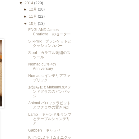
▼
2014
(229)
►
12月
(20)
►
11月
(22)
▼
10月
(13)
ENGLAND James
Charlotte のセーター
Silk-mix ブランケットと
クッションカバー
Stool カラフル刺繍のス
ツール
NomadicLife 4th
Anniversary
Nomadic インテリアファ
ブリック
お知らせとMutsumi.sステ
ンドグラスのピンバッ
ジ
Animal バロックラビット
とフクロウの置き時計
Lamp キャンドルランプ
とテーブルシャンデリ
ア
Gabbeh ギャッベ
Kilim OLDキリムミニクッ