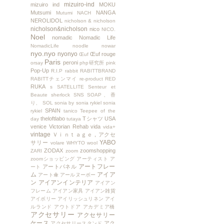
mizuiro-ind
mizuiro ind
MOKU
Mutsumi
NANGA
Mutumi
NACH
NEROLIDOL
nicholson & nicholson
nicholson&nicholson
nico
NICO.
Noel
nomadic
Nomadic Life
NomadicLife
noodle
nowar
nyo.nyo
nyonyo
Œuf rouge
Œuf
Paris
peroni
orsay
php研究所
pink
Pop-Up
R.I.P
rabbit
RABITTBRAND
RABITTチェンマイ
re-product
RED
RUKA
s
SATELLITE
Senteur et
Beaute
sherlock
SNS
SOAP、香
り、
SOL
sonia by sonia rykiel
sonia
SPAIN
rykiel
tanico
Teepee of the
theloftlabo
Tシャツ
USA
day
tutaya
venice
Victorian Rehab
vida
vida+
vintage
Ｖｉｎｔａｇｅ，アクセ
YABO
サリー
volare
WHYTO
wool
ZODAX
zoomshopping
ZARI
zoom
zoomショッピング
アーティスト
ア
アートフレー
アートパネル
ート
ム
アイア
アート傘
アールヌーボー
ン
アイアンインテリア
アイアン
フレーム
アイアン家具
アイアン雑貨
アイボリー
アイリッシュリネン
アイ
ルランド
アウトドア
アカデミア橋
アクセサリー
アクセサリー
ケース
アク
アクセサリースタンド