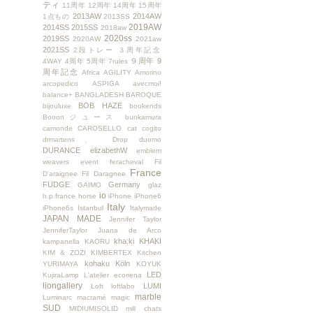
ティ
11周年
12周年
14周年
15周年
2013AW
2014AW
1点もの
2013SS
2019AW
2014SS
2015SS
2018aw
2020ss
2019SS
2020AW
2021aw
2021SS
2段トレー
３周年記念
９周年
9
4WAY
4周年
5周年
7rules
周年記念
Africa
AGILITY
Amorino
arcopedico
ASPIGA
avecmoi!
balance+
BANGLADESH
BAROQUE
BOB HAZE
bijouluxe
bookends
Booonジュース
bunkamura
camonde
CAROSELLO
cat
cogito
drmartens、
Drop
duomo
DURANCE
elizabethW
emblem
weavers
event
feracheval
Fil
France
D'araignee
Fil Daragnee
FUDGE
Germany
GAIMO
glaz
io
h.p.france
horse
iPhone
iPhone6
Italy
iPhone6s
İstanbul
Italymade
JAPAN MADE
Jennifer Taylor
JenniferTaylor
Juana de Arco
kha:ki
KHAKI
kampanella
KAORU
KIM & ZOZI
KIMBERTEX
Kitchen
kohaku
Köln
YURIMAYA
KOYUK
LED
KujiraLamp
L'atelier ecoriena
liongallery
LUMI
Loft
loftlabo
marble
Luminarc
macramé
magic
SUD
MIDIUMISOLID
mill chats