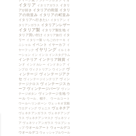
イオ
ティーク風
アンテークボタン
イタリア
イタリ
イタリアガラス
イタリアの街並
イタリ
アが好き
アの街並み
イタリアの町並み
イタリアへ行きたい
イタリアン
イ
イタリアンレザー
タリアンガラス
イタリア製
イタリア製生地
イ
タリア買い付け
イタ
イタリア旅行
リー
イタリー製
いちごのケーキ
イ
イベント
イヤーカフ
ニシャル
イ
イヤリング
ヤーフック
イルミネ
ーション
イン
インコ
インスタグラム
インテリア
インテリア雑貨
イ
ンド
インドカレー
インドネシア
イ
ヴ
ンプロ
ヴィクトリアン
ウイング
ィンテージ
ヴィンテージアク
セ
ヴィン
ヴィンテージインテリア
ヴィンテージスカ
テージクロス
ーフ
ヴィンテージパーツ
ヴィン
ヴィンテージ生地
ウ
テージボタン
ール
ウール、帽子、
ウールコート
ウールヘリンボーン
ヴェッキオ宮殿
ヴェネチア
ウエディング
ヴェニス
ヴェネチアンガラス
ヴェネチアング
ラス
ヴェネチアンマスク
ヴェネツィ
ア
ヴェネツィアンガラス
ウエブショ
ウオールアート
ウォールデコ
ップ
ウオールデコ
ウォッシャブルウール