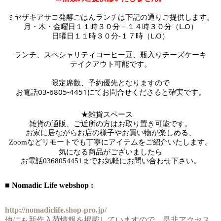
ミヤザキアサコ発酵ごはんランチは下記の通りご提供します。
月・木・金曜日１１時３０分－１４時３０分（L.O）
日曜日１１時３０分-１７時
（L.O）
ランチ、スペシャリティコーヒー豆、瓶入りチーズケーキ
テイクアウト可能です。
限定席数、予約優先となりますので
お電話03-6805-4451にてお問合せくださると確実です。
★雑貨スペース　
雑貨の通販、ご近所の方はお取り置き可能です。
お家に居ながらお店の様子やお買い物が楽しめる、
Zoomなどリモートでも丁寧にアイテムをご紹介いたします。
気になる商品がございましたら
お電話
0368054451までお気軽にお問い合わせ下さい。
■ Nomadic Life webshop :
http://nomadiclife.shop-pro.jp/
他にも新作入荷情報を掲載していますので、是非アクセス