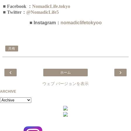
■ Facebook ：
NomadicLife.tokyo
■ Twitter：
@NomadicLife5
■ Instagram：
nomadiclifetokyo
o
共有
‹
›
ホーム
ウェブ バージョンを表示
ARCHIVE