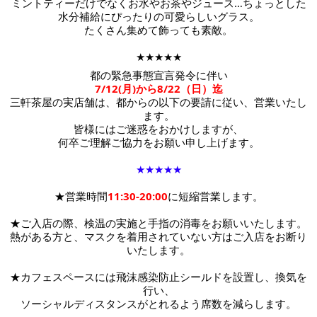
ミントティーだけでなくお水やお茶やジュース…ちょっとした
水分補給にぴったりの可愛らしいグラス。
たくさん集めて飾っても素敵。
★★★★★
都の緊急事態宣言発令に伴い
7/12(月)から8/22（日）迄
三軒茶屋の実店舗は、都からの以下の要請に従い、営業いたし
ます。
皆様にはご迷惑をおかけしますが、
何卒ご理解ご協力をお願い申し上げます。
★★★★★
★営業時間
11:30-20:00
に短縮営業します。
★ご入店の際、検温の実施と手指の消毒をお願いいたします。
熱がある方と、マスクを着用されていない方はご入店をお断り
いたします。
★カフェスペースには
飛沫感染防止シールドを設置し、換気を
行い、
ソーシャルディスタンスがとれるよう席数を減らします。