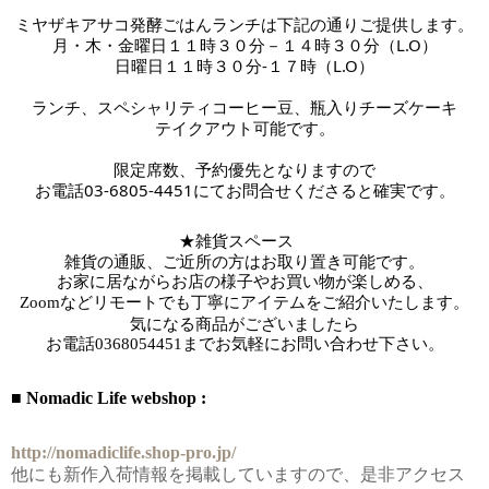
ミヤザキアサコ発酵ごはんランチは下記の通りご提供します。
月・木・金曜日１１時３０分－１４時３０分（L.O）
日曜日１１時３０分-１７時
（L.O）
ランチ、スペシャリティコーヒー豆、瓶入りチーズケーキ
テイクアウト可能です。
限定席数、予約優先となりますので
お電話03-6805-4451にてお問合せくださると確実です。
★雑貨スペース　
雑貨の通販、ご近所の方はお取り置き可能です。
お家に居ながらお店の様子やお買い物が楽しめる、
Zoomなどリモートでも丁寧にアイテムをご紹介いたします。
気になる商品がございましたら
お電話
0368054451までお気軽にお問い合わせ下さい。
■ Nomadic Life webshop :
http://nomadiclife.shop-pro.jp/
他にも新作入荷情報を掲載していますので、是非アクセス