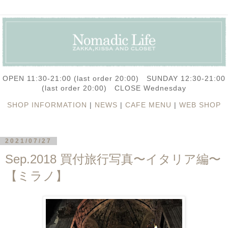
OPEN 11:30-21:00 (last order 20:00) SUNDAY 12:30-21:00
(last order 20:00) CLOSE Wednesday
SHOP INFORMATION
|
NEWS
|
CAFE MENU
|
WEB SHOP
2021/07/27
Sep.2018 買付旅行写真〜イタリア編〜
【ミラノ】