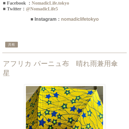
■ Facebook ：
NomadicLife.tokyo
■ Twitter：
@NomadicLife5
■ Instagram：
nomadiclifetokyo
共有
アフリカ パーニュ布 晴れ雨兼用傘
星