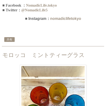
■ Facebook ：
NomadicLife.tokyo
■ Twitter：
@NomadicLife5
■ Instagram：
nomadiclifetokyo
共有
モロッコ ミントティーグラス