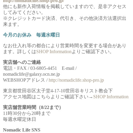
http://nomadiclife.shop-pro.jp/
他にも新作入荷情報を掲載していますので、是非アクセス
してみてください。
※クレジットカード決済、代引き、その他決済方法選択出
来ます。
今月のお休み 毎週水曜日
なお仕入れ等の都合により営業時間を変更する場合があり
ます。詳しくは
SHOP Information
よりご確認下さい。
実店舗へのご連絡
電話・FAX / 03-6805-4451 E-mail /
nomadiclife@galaxy.ocn.ne.jp
WEBSHOPアドレス /
http://nomadiclife.shop-pro.jp
東京都世田谷区太子堂4-17-10世田谷キリスト教会下
アクセス地図はこちらよりご確認下さい→
SHOP Information
実店舗営業時間（8/22まで）
11時30分から20時まで
毎週水曜定休日
Nomadic Life SNS