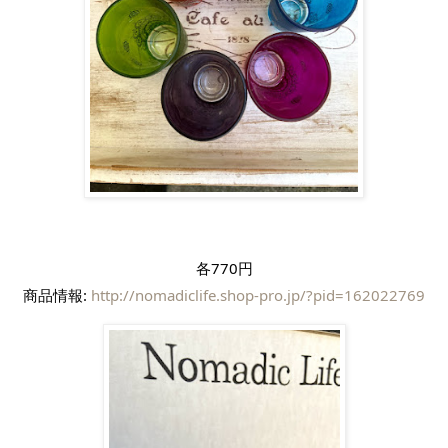
各770円
商品情報: 
http://nomadiclife.shop-pro.jp/?pid=162022769