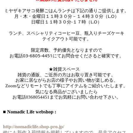
ミヤザキアサコ発酵ごはんランチは下記の通りご提供します。
月・木・金曜日１１時３０分－１４時３０分（L.O）
日曜日１１時３０分-１７時
（L.O）
ランチ、スペシャリティコーヒー豆、瓶入りチーズケーキ
テイクアウト可能です。
限定席数、予約優先となりますので
お電話03-6805-4451にてお問合せくださると確実です。
★雑貨スペース　
雑貨の通販、ご近所の方はお取り置き可能です。
お家に居ながらお店の様子やお買い物が楽しめる、
Zoomなどリモートでも丁寧にアイテムをご紹介いたします。
気になる商品がございましたら
お電話
0368054451までお気軽にお問い合わせ下さい。
■ Nomadic Life webshop :
http://nomadiclife.shop-pro.jp/
他にも新作入荷情報を掲載していますので、是非アクセス