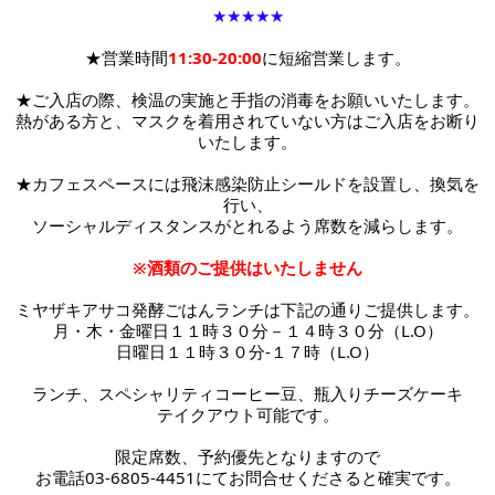
★★★★★
★営業時間
11:30-20:00
に短縮営業します。
★ご入店の際、検温の実施と手指の消毒をお願いいたします。
熱がある方と、マスクを着用されていない方はご入店をお断り
いたします。
★カフェスペースには
飛沫感染防止シールドを設置し、換気を
行い、
ソーシャルディスタンスがとれるよう席数を減らします。
※酒類のご提供はいたしません
ミヤザキアサコ発酵ごはんランチは下記の通りご提供します。
月・木・金曜日１１時３０分－１４時３０分（L.O）
日曜日１１時３０分-１７時
（L.O）
ランチ、スペシャリティコーヒー豆、瓶入りチーズケーキ
テイクアウト可能です。
限定席数、予約優先となりますので
お電話03-6805-4451にてお問合せくださると確実です。