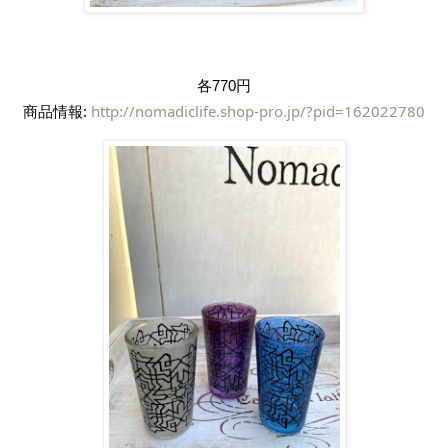
各770円
商品情報: 
http://nomadiclife.shop-pro.jp/?pid=162022780