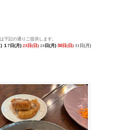
は下記の通りご提供します。
月
)
(月
)
(月
)
30
(月
)
１7日
23日(日)
24
日
日(日)
31
日