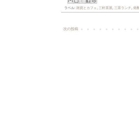
ラベル:
雑貨とカフェ
,
三軒茶屋
,
三茶ランチ
,
発
次の投稿