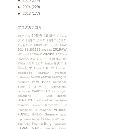
►
2015
(274)
►
2014
(229)
►
2013
(177)
ブログカテゴリー
10周年
10周年ノベル
10オンス
ティ
11周年
12周年
14周年
15周年
2013AW
2014AW
1点もの
2013SS
2019AW
2014SS
2015SS
2018aw
2020ss
2019SS
2020AW
2021aw
2021SS
2段トレー
３周年記念
９周年
9
4WAY
4周年
5周年
7rules
周年記念
Africa
AGILITY
Amorino
arcopedico
ASPIGA
avecmoi!
balance+
BANGLADESH
BAROQUE
BOB HAZE
bijouluxe
bookends
Booonジュース
bunkamura
camonde
CAROSELLO
cat
cogito
drmartens、
Drop
duomo
DURANCE
elizabethW
emblem
weavers
event
feracheval
Fil
France
D'araignee
Fil Daragnee
FUDGE
Germany
GAIMO
glaz
io
h.p.france
horse
iPhone
iPhone6
Italy
iPhone6s
İstanbul
Italymade
JAPAN MADE
Jennifer Taylor