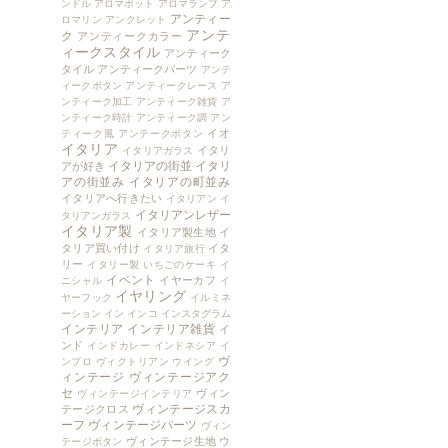
ンドル
アロマポット
アロマランプ
ア
アンティー
ロマリン
アンクレット
アンテ
ク
アンティークカラー
ィークスタイル
アンティーク
タイル
アンティークパーツ
アンテ
ィークボタン
アンティークレース
ア
ンティーク加工
アンティーク雑貨
ア
ンティーク時計
アンティーク調
アン
イオ
ティーク風
アンテークボタン
イタリア
イタリ
イタリアガラス
イタリアの街並
イタリ
アが好き
アの街並み
イタリアの町並み
イタリアへ行きたい
イタリアン
イ
イタリアンレザー
タリアンガラス
イタリア製
イタリア製生地
イ
タリア買い付け
イタ
イタリア旅行
リー
イタリー製
いちごのケーキ
イ
イベント
イヤーカフ
ニシャル
イ
イヤリング
ヤーフック
イルミネ
ーション
イン
インコ
インスタグラム
インテリア
インテリア雑貨
イ
ンド
インドカレー
インドネシア
イ
ヴ
ンプロ
ヴィクトリアン
ウイング
ィンテージ
ヴィンテージアク
セ
ヴィン
ヴィンテージインテリア
ヴィンテージスカ
テージクロス
ーフ
ヴィンテージパーツ
ヴィン
ヴィンテージ生地
ウ
テージボタン