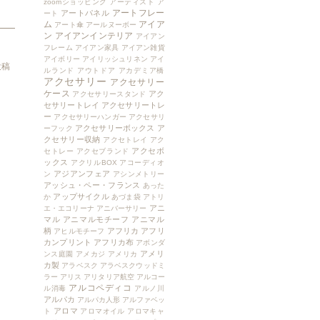
zoomショッピング
アーティスト
ア
アートフレー
アートパネル
ート
ム
アイア
アート傘
アールヌーボー
ン
アイアンインテリア
アイアン
フレーム
アイアン家具
アイアン雑貨
アイボリー
アイリッシュリネン
アイ
投稿
ルランド
アウトドア
アカデミア橋
アクセサリー
アクセサリー
ケース
アク
アクセサリースタンド
セサリートレイ
アクセサリートレ
ー
アクセサリーハンガー
アクセサリ
アクセサリーボックス
ア
ーフック
クセサリー収納
アクセトレイ
アク
アクセボ
セトレー
アクセブランド
ックス
アクリルBOX
アコーディオ
アジアンフェア
ン
アシンメトリー
アッシュ・ペー・フランス
あった
アップサイクル
か
あづま袋
アトリ
アニ
エ・エコリーナ
アニバーサリー
マル
アニマルモチーフ
アニマル
柄
アフリカ
アフリ
アヒルモチーフ
カンプリント
アフリカ布
アボンダ
アメリ
ンス庭園
アメカジ
アメリカ
カ製
アラベスク
アラベスクウッドミ
ラー
アリス
アリタリア航空
アルコー
アルコペディコ
ル消毒
アルノ川
アルパカ
アルパカ人形
アルファベッ
アロマ
ト
アロマオイル
アロマキャ