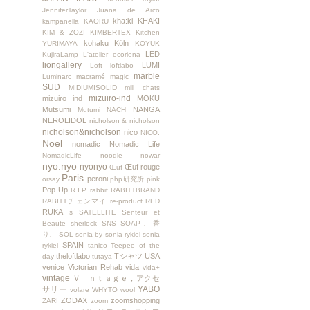
JenniferTaylor
Juana de Arco
kha:ki
KHAKI
kampanella
KAORU
KIM & ZOZI
KIMBERTEX
Kitchen
kohaku
Köln
YURIMAYA
KOYUK
LED
KujiraLamp
L'atelier ecoriena
liongallery
LUMI
Loft
loftlabo
marble
Luminarc
macramé
magic
SUD
MIDIUMISOLID
mill chats
mizuiro-ind
mizuiro ind
MOKU
Mutsumi
NANGA
Mutumi
NACH
NEROLIDOL
nicholson & nicholson
nicholson&nicholson
nico
NICO.
Noel
nomadic
Nomadic Life
NomadicLife
noodle
nowar
nyo.nyo
nyonyo
Œuf rouge
Œuf
Paris
peroni
orsay
php研究所
pink
Pop-Up
R.I.P
rabbit
RABITTBRAND
RABITTチェンマイ
re-product
RED
RUKA
s
SATELLITE
Senteur et
Beaute
sherlock
SNS
SOAP、香
り、
SOL
sonia by sonia rykiel
sonia
SPAIN
rykiel
tanico
Teepee of the
theloftlabo
Tシャツ
USA
day
tutaya
venice
Victorian Rehab
vida
vida+
vintage
Ｖｉｎｔａｇｅ，アクセ
YABO
サリー
volare
WHYTO
wool
ZODAX
zoomshopping
ZARI
zoom