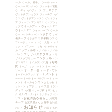
ール
ウール、帽子、
ウールコート
ウールヘリンボーン
ヴェッキオ宮殿
ヴェネチア
ウエディング
ヴェニス
ヴェネチアンガラス
ヴェネチアング
ラス
ヴェネチアンマスク
ヴェネツィ
ア
ヴェネツィアンガラス
ウエブショ
ウオールアート
ウォールデコ
ップ
ウオールデコ
ウォッシャブルウール
うさぎ
ウサギ
ウォレットチェーン
モチーフ
ウサギ柄
うさぎ年
ウフ
ウ
フルージュ
エケコ
エケコ人形
エコバ
ック
エコファー
エッセンシャルオイ
エッフェル塔
ル
エナメル
エナメル
エリザベスダブリュ
バック
エリ
エンジェル
ザベスダブリュー
エン
おうち時
ボスガラス
オイルランプ
間
オーガニックコットン
オーシャン
オーダー会
オードトワレ
ソール
オーナメント
オードパルファム
オ
ーバーオール
オーバルプレート
オー
オールインワン
メント
おしゃれ
オ
オブジェ
オペラ座
ットマン
オラン
ダ
オランダ製
オリーブ柄
オリンピッ
オルゴール
ク
オルタナティブ
オン
お花のある暮らし
お花モ
ソワレ
チーフ
お菓子屋さん
お財布
お雑煮
お知らせ
お正月
お茶
お茶の